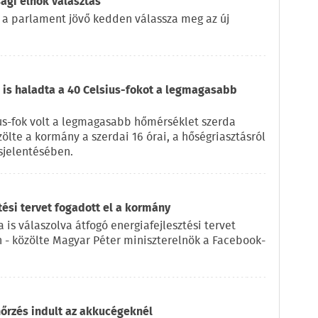
ági elnök választás
 a parlament jövő kedden válassza meg az új
is haladta a 40 Celsius-fokot a legmagasabb
us-fok volt a legmagasabb hőmérséklet szerda
zölte a kormány a szerdai 16 órai, a hőségriasztásról
sjelentésében.
tési tervet fogadott el a kormány
 is válaszolva átfogó energiafejlesztési tervet
n - közölte Magyar Péter miniszterelnök a Facebook-
nőrzés indult az akkucégeknél