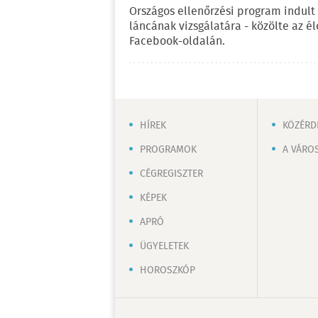
Országos ellenőrzési program indult
láncának vizsgálatára - közölte az é
Facebook-oldalán.
HÍREK
KÖZÉRD
PROGRAMOK
A VÁRO
CÉGREGISZTER
KÉPEK
APRÓ
ÜGYELETEK
HOROSZKÓP