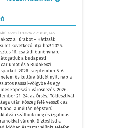
RÓ
ÍTÓ: 452110 | FELADVA: 2026.08.06, 13:29
lakozz a Túrabot – Hátizsák
sület következő útjaihoz! 2026.
sztus 16. családi élménynap,
átogatjuk a budapesti
icariumot és a Budakeszi
sparkot. 2026. szeptember 5–6.
énelem és kultúra úticél nyílt nap a
zslatos Kassai-völgybe és egy
emes kaposvári városnézés. 2026.
tember 21–24. az Őrségi Tökfesztivál
ataga után Kőszeg felé vesszük az
yt ahol a méltán népszerű
kfalván szállunk meg és izgalmas
ramokkal várunk. Biztosítsd a
ed időben és tarts velünk! Telefon: