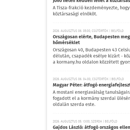
Jövő héten kedden lehet a köztársas
A Tisza-frakció kezdeményezte, hogy
köztársasági elnököt.
2026. AUGUSZTUS 06. 05:00, CSÜTÖRTÖK | BELFÖLD
Országosan elérte, Budapesten meg 
hőmérséklet
Országosan 40, Budapesten 43 Celsi
délután, csapadék esélye kizárt - kö
a kormany.hu oldalon közzétett gyor
2026. AUGUSZTUS 06. 04:00, CSÜTÖRTÖK | BELFÖLD
Magyar Péter: átfogó energiafejlesz
A mostani energiaválság tanulságaira
fogadott el a kormány szerdai ülésé
oldalán szerda este.
2026. AUGUSZTUS 05. 13:00, SZERDA | BELFÖLD
Gajdos László: átfogó országos elle