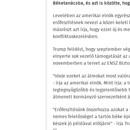
Béketanácsba, és azt is közölte, hog
Levelében az amerikai elnök egyrész
erőfeszítésnek nevezi a közel-keleti
másrészt azt írja, hogy ezzel új és m
konfliktuskezelésben.
Trump felidézi, hogy szeptember vé
elnyerte sok vezető támogatását az 
novemberben a tervet az ENSZ Bizton
"Ideje ezeket az álmokat most valóra
- írja az amerikai elnök. Mint írja: a
leglegnyűgözőbb és legjelentősebb t
átmeneti kormányzó szervezetként jö
"Erőfeszítésünk összehozza azokat a
nemes felelősséget a tartós béke ép
készek jó példával elöljárni" - írja T