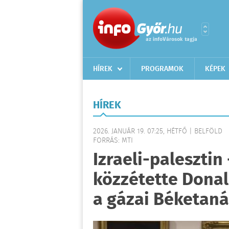
HÍREK
PROGRAMOK
KÉPEK
HÍREK
2026. JANUÁR 19. 07:25, HÉTFŐ | BELFÖLD
FORRÁS: MTI
Izraeli-palesztin
közzétette Dona
a gázai Béketan