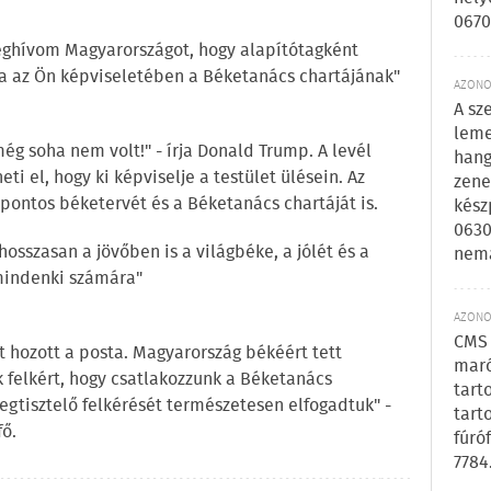
0670
eghívom Magyarországot, hogy alapítótagként
ma az Ön képviseletében a Béketanács chartájának"
AZONOS
A sz
leme
még soha nem volt!" - írja Donald Trump. A levél
hang
i el, hogy ki képviselje a testület ülésein. Az
zene
0 pontos béketervét és a Béketanács chartáját is.
kész
0630
osszasan a jövőben is a világbéke, a jólét és a
nem
indenki számára"
AZONOS
CMS 
t hozott a posta. Magyarország békéért tett
maró
k felkért, hogy csatlakozzunk a Béketanács
tart
egtisztelő felkérését természetesen elfogadtuk" -
tart
ő.
fúró
7784