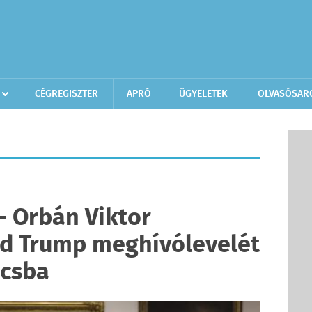
CÉGREGISZTER
APRÓ
ÜGYELETEK
OLVASÓSAR
 - Orbán Viktor
ld Trump meghívólevelét
ácsba