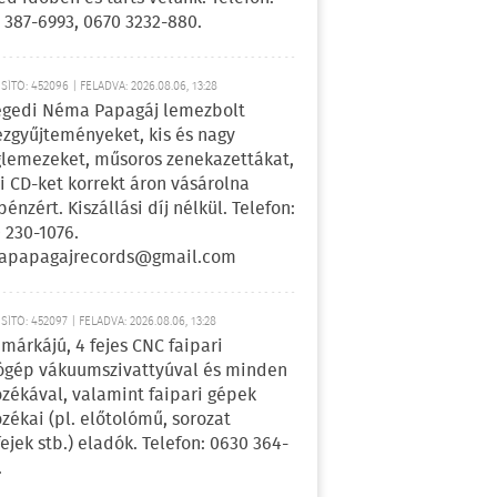
 387-6993, 0670 3232-880.
ÍTÓ: 452096 | FELADVA: 2026.08.06, 13:28
egedi Néma Papagáj lemezbolt
zgyűjteményeket, kis és nagy
lemezeket, műsoros zenekazettákat,
i CD-ket korrekt áron vásárolna
pénzért. Kiszállási díj nélkül. Telefon:
 230-1076.
apapagajrecords@gmail.com
ÍTÓ: 452097 | FELADVA: 2026.08.06, 13:28
márkájú, 4 fejes CNC faipari
gép vákuumszivattyúval és minden
ozékával, valamint faipari gépek
ozékai (pl. előtolómű, sorozat
fejek stb.) eladók. Telefon: 0630 364-
.