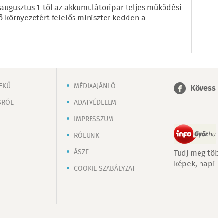
 augusztus 1-től az akkumulátoripar teljes működési
lő környezetért felelős miniszter kedden a
EKŰ
MÉDIAAJÁNLÓ
Kövess 
SRÓL
ADATVÉDELEM
IMPRESSZUM
RÓLUNK
ÁSZF
Tudj meg töb
képek, napi
COOKIE SZABÁLYZAT