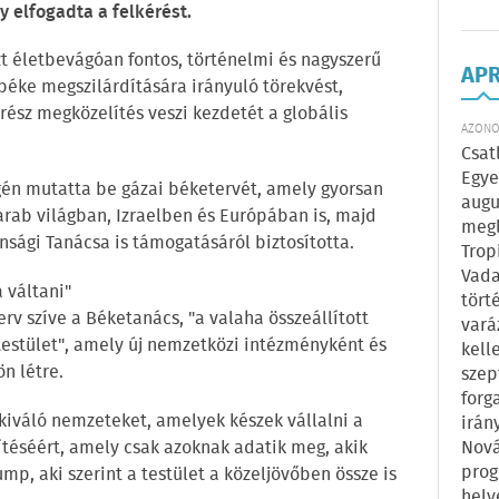
y elfogadta a felkérést.
t életbevágóan fontos, történelmi és nagyszerű
AP
 béke megszilárdítására irányuló törekvést,
erész megközelítés veszi kezdetét a globális
AZONOS
Csat
Egye
gén mutatta be gázai béketervét, amely gyorsan
augu
arab világban, Izraelben és Európában is, majd
megl
sági Tanácsa is támogatásáról biztosította.
Trop
Vada
 váltani"
tört
 terv szíve a Béketanács, "a valaha összeállított
vará
estület", amely új nemzetközi intézményként és
kell
n létre.
szep
forg
 kiváló nemzeteket, amelyek készek vállalni a
irán
ítéséért, amely csak azoknak adatik meg, akik
Nová
prog
rump, aki szerint a testület a közeljövőben össze is
hely