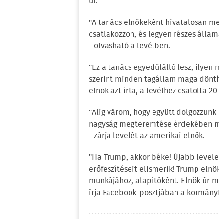
ül.
"A tanács elnökeként hivatalosan m
csatlakozzon, és legyen részes álla
- olvasható a levélben.
"Ez a tanács egyedülálló lesz, ilyen 
szerint minden tagállam maga dönthet
elnök azt írta, a levélhez csatolta 2
"Alig várom, hogy együtt dolgozzunk h
nagyság megteremtése érdekében m
- zárja levelét az amerikai elnök.
"Ha Trump, akkor béke! Újabb levele
erőfeszítéseit elismerik! Trump elnö
munkájához, alapítóként. Elnök úr m
írja Facebook-posztjában a kormányf