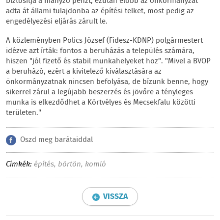
biztosítja a hiányzó pénzt, ezután előbb az önkormányzat
adta át állami tulajdonba az építési telket, most pedig az
engedélyezési eljárás zárult le.
A közleményben Polics József (Fidesz-KDNP) polgármestert
idézve azt írták: fontos a beruházás a település számára,
hiszen "jól fizető és stabil munkahelyeket hoz". "Mivel a BVOP
a beruházó, ezért a kivitelező kiválasztására az
önkormányzatnak nincsen befolyása, de bízunk benne, hogy
sikerrel zárul a legújabb beszerzés és jövőre a tényleges
munka is elkezdődhet a Körtvélyes és Mecsekfalu közötti
területen."
Oszd meg barátaiddal
Címkék:
építés
,
börtön
,
komló
VISSZA