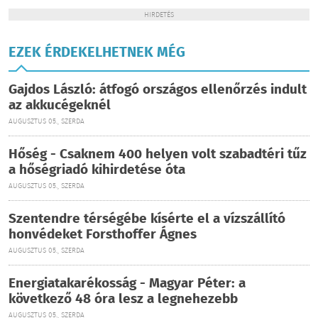
HIRDETÉS
EZEK ÉRDEKELHETNEK MÉG
Gajdos László: átfogó országos ellenőrzés indult
az akkucégeknél
AUGUSZTUS 05., SZERDA
Hőség - Csaknem 400 helyen volt szabadtéri tűz
a hőségriadó kihirdetése óta
AUGUSZTUS 05., SZERDA
Szentendre térségébe kísérte el a vízszállító
honvédeket Forsthoffer Ágnes
AUGUSZTUS 05., SZERDA
Energiatakarékosság - Magyar Péter: a
következő 48 óra lesz a legnehezebb
AUGUSZTUS 05., SZERDA