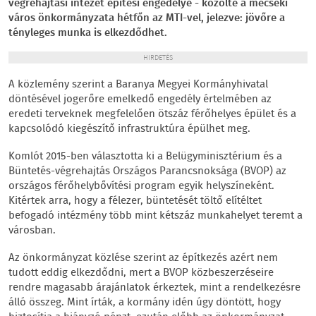
végrehajtási intézet építési engedélye - közölte a mecseki
város önkormányzata hétfőn az MTI-vel, jelezve: jövőre a
tényleges munka is elkezdődhet.
HIRDETÉS
A közlemény szerint a Baranya Megyei Kormányhivatal
döntésével jogerőre emelkedő engedély értelmében az
eredeti terveknek megfelelően ötszáz férőhelyes épület és a
kapcsolódó kiegészítő infrastruktúra épülhet meg.
Komlót 2015-ben választotta ki a Belügyminisztérium és a
Büntetés-végrehajtás Országos Parancsnoksága (BVOP) az
országos férőhelybővítési program egyik helyszíneként.
Kitértek arra, hogy a félezer, büntetését töltő elítéltet
befogadó intézmény több mint kétszáz munkahelyet teremt a
városban.
Az önkormányzat közlése szerint az építkezés azért nem
tudott eddig elkezdődni, mert a BVOP közbeszerzéseire
rendre magasabb árajánlatok érkeztek, mint a rendelkezésre
álló összeg. Mint írták, a kormány idén úgy döntött, hogy