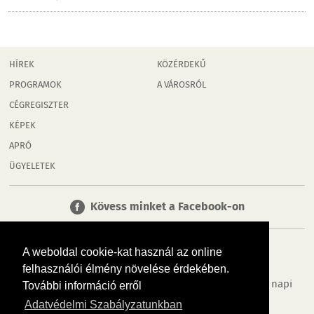
HÍREK
KÖZÉRDEKŰ
PROGRAMOK
A VÁROSRÓL
CÉGREGISZTER
KÉPEK
APRÓ
ÜGYELETEK
Kövess minket a Facebook-on
A weboldal cookie-kat használ az online
felhasználói élmény növelése érdekében.
Tudj meg többet városodról! Hírek, programok, képek, napi
További információ erről
menü, cégek…. és minden, ami Győr
Adatvédelmi Szabályzatunkban