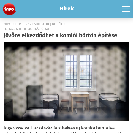
Hírek
2019. DECEMBER 17. 05:00, KEDD | BELFÖLD
FORRÁS: MTI - ILLUSZTRÁCIÓ: MTI
Jövőre elkezdődhet a komlói börtön építése
Jogerőssé vált az ötszáz férőhelyes új komlói büntetés-