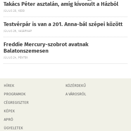
Takács Péter asztalán, amíg kivonult a Házból
JÚLIUS 28., KEDD
Testvérpár is van a 201. Anna-bál szépei között
JÚLIUS 26., VASÁRNAP
Freddie Mercury-szobrot avatnak
Balatonszemesen
JÚLIUS 24., PÉNTEK
HÍREK
KÖZÉRDEKŰ
PROGRAMOK
A VÁROSRÓL
CÉGREGISZTER
KÉPEK
APRÓ
ÜGYELETEK