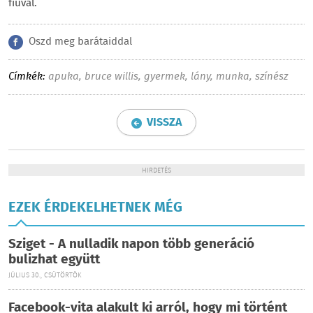
fiúval.
Oszd meg barátaiddal
Címkék:
apuka
,
bruce willis
,
gyermek
,
lány
,
munka
,
színész
VISSZA
HIRDETÉS
EZEK ÉRDEKELHETNEK MÉG
Sziget - A nulladik napon több generáció
bulizhat együtt
JÚLIUS 30., CSÜTÖRTÖK
Facebook-vita alakult ki arról, hogy mi történt