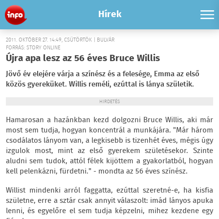
Hírek
2011. OKTÓBER 27. 14:49, CSÜTÖRTÖK | BULVÁR
FORRÁS: STORY ONLINE
Újra apa lesz az 56 éves Bruce Willis
Jövő év elejére várja a színész és a felesége, Emma az első
közös gyereküket. Willis reméli, ezúttal is lánya születik.
HIRDETÉS
Hamarosan a hazánkban kezd dolgozni Bruce Willis, aki már
most sem tudja, hogyan koncentrál a munkájára. "Már három
csodálatos lányom van, a legkisebb is tizenhét éves, mégis úgy
izgulok most, mint az első gyerekem születésekor. Szinte
aludni sem tudok, attól félek kijöttem a gyakorlatból, hogyan
kell pelenkázni, fürdetni." - mondta az 56 éves színész.
Willist mindenki arról faggatta, ezúttal szeretné-e, ha kisfia
születne, erre a sztár csak annyit válaszolt: imád lányos apuka
lenni, és egyelőre el sem tudja képzelni, mihez kezdene egy