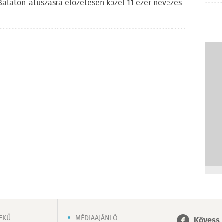
l Balaton-átúszásra előzetesen közel 11 ezer nevezés
EKŰ
MÉDIAAJÁNLÓ
Kövess 