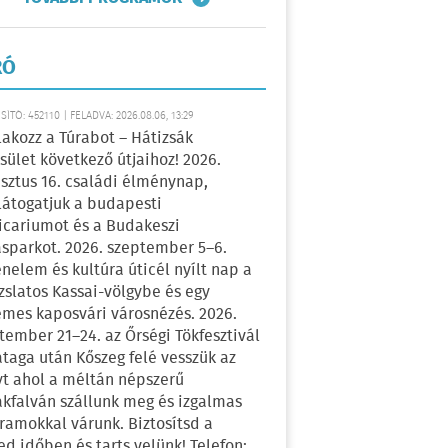
RÓ
ÍTÓ: 452110 | FELADVA: 2026.08.06, 13:29
lakozz a Túrabot – Hátizsák
sület következő útjaihoz! 2026.
sztus 16. családi élménynap,
átogatjuk a budapesti
icariumot és a Budakeszi
sparkot. 2026. szeptember 5–6.
énelem és kultúra úticél nyílt nap a
zslatos Kassai-völgybe és egy
emes kaposvári városnézés. 2026.
tember 21–24. az Őrségi Tökfesztivál
ataga után Kőszeg felé vesszük az
yt ahol a méltán népszerű
kfalván szállunk meg és izgalmas
ramokkal várunk. Biztosítsd a
ed időben és tarts velünk! Telefon: