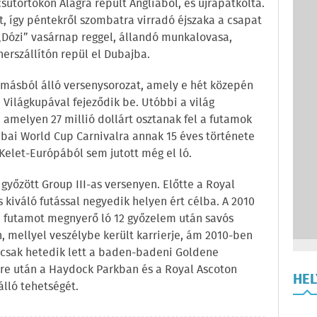
sütörtökön Alagra repült Angliából, és újrapatkolta.
 így péntekről szombatra virradó éjszaka a csapat
„Dózi” vasárnap reggel, állandó munkalovasa,
erszállítón repül el Dubajba.
lomásból álló versenysorozat, amely e hét közepén
 Világkupával fejeződik be. Utóbbi a világ
amelyen 27 millió dollárt osztanak fel a futamok
Dubai World Cup Carnivalra annak 15 éves története
elet-Európából sem jutott még el ló.
őzött Group III-as versenyen. Előtte a Royal
 kiváló futással negyedik helyen ért célba. A 2010
4 futamot megnyerő ló 12 győzelem után savós
, mellyel veszélybe került karrierje, ám 2010-ben
n csak hetedik lett a baden-badeni Goldene
ere után a Haydock Parkban és a Royal Ascoton
HE
álló tehetségét.