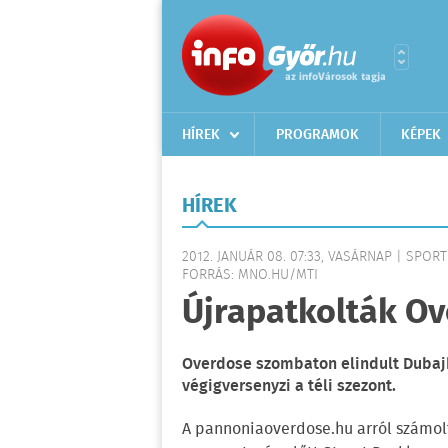
HÍREK
PROGRAMOK
KÉPEK
HÍREK
2012. JANUÁR 08. 07:33, VASÁRNAP | SPORT
FORRÁS: MNO.HU/MTI
Újrapatkolták Ov
Overdose szombaton elindult Dubajba
végigversenyzi a téli szezont.
A pannoniaoverdose.hu arról számolt