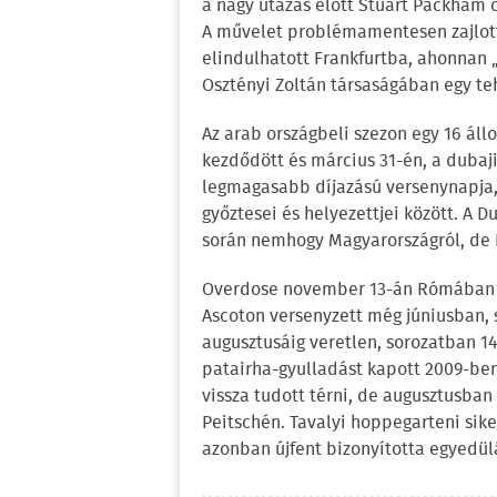
a nagy utazás előtt Stuart Packham c
A művelet problémamentesen zajlott,
elindulhatott Frankfurtba, ahonnan 
Osztényi Zoltán társaságában egy teh
Az arab országbeli szezon egy 16 ál
kezdődött és március 31-én, a dubaji
legmagasabb díjazású versenynapja, 
győztesei és helyezettjei között. A 
során nemhogy Magyarországról, de K
Overdose november 13-án Rómában gy
Ascoton versenyzett még júniusban, s
augusztusáig veretlen, sorozatban 1
patairha-gyulladást kapott 2009-ben
vissza tudott térni, de augusztusba
Peitschén. Tavalyi hoppegarteni sik
azonban újfent bizonyította egyedül