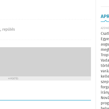
AP
AZONOS
s
,
repülés
Csat
Egye
augu
megl
Trop
Vada
tört
vará
kell
HIRDETÉS
szep
forg
irán
Nová
prog
hely