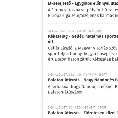
El-selejtező - Egygólos előnnyel ut
A Ferencváros hazai pályán 1-0-ra le
Európa-liga selejtezőjének harmadik 
2026. AUGUSZTUS 03. 16:00, HÉTFŐ | SPORT
Kékszalag - Gellér: hatalmas sportt
ért
Gellér László, a Magyar Vitorlás Szö
sportteljesítmény, hogy a hőség és 
ért a szombaton zárult Kékszalag ba
2026. AUGUSZTUS 02. 14:00, VASÁRNAP | SPORT
Balaton-átúszás - Nagy Nándor és Bé
A férfiaknál Nagy Nándor, a nőknél B
Balaton-átúszáson.
2026. AUGUSZTUS 01. 06:00, SZOMBAT | SPORT
Balaton-átúszás - Előzetesen közel 