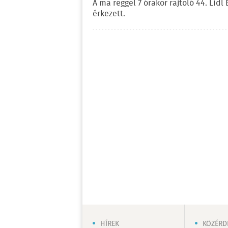
A ma reggel 7 órakor rajtoló 44. Lid
érkezett.
HÍREK
KÖZÉRD