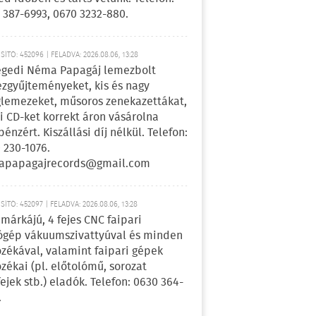
 387-6993, 0670 3232-880.
ÍTÓ: 452096 | FELADVA: 2026.08.06, 13:28
egedi Néma Papagáj lemezbolt
zgyűjteményeket, kis és nagy
lemezeket, műsoros zenekazettákat,
i CD-ket korrekt áron vásárolna
pénzért. Kiszállási díj nélkül. Telefon:
 230-1076.
apapagajrecords@gmail.com
ÍTÓ: 452097 | FELADVA: 2026.08.06, 13:28
márkájú, 4 fejes CNC faipari
gép vákuumszivattyúval és minden
ozékával, valamint faipari gépek
ozékai (pl. előtolómű, sorozat
fejek stb.) eladók. Telefon: 0630 364-
.