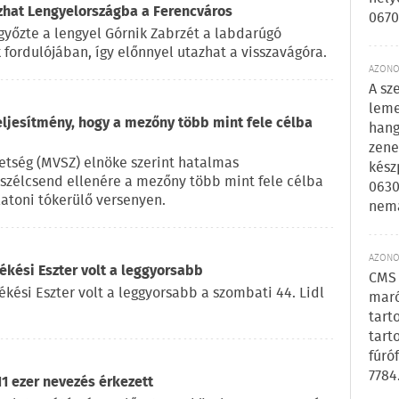
azhat Lengyelországba a Ferencváros
0670
győzte a lengyel Górnik Zabrzét a labdarúgó
fordulójában, így előnnyel utazhat a visszavágóra.
AZONOS
A sz
leme
eljesítmény, hogy a mezőny több mint fele célba
hang
zene
vetség (MVSZ) elnöke szerint hatalmas
kész
a szélcsend ellenére a mezőny több mint fele célba
0630
latoni tókerülő versenyen.
nem
AZONOS
kési Eszter volt a leggyorsabb
CMS 
ékési Eszter volt a leggyorsabb a szombati 44. Lidl
maró
tart
tart
fúró
7784
11 ezer nevezés érkezett