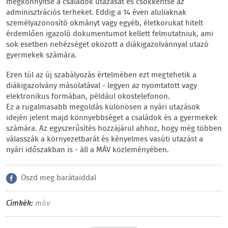
megkönnyítse a családok utazását és csökkentse az
adminisztrációs terheket. Eddig a 14 éven aluliaknak
személyazonosító okmányt vagy egyéb, életkorukat hitelt
érdemlően igazoló dokumentumot kellett felmutatniuk, ami
sok esetben nehézséget okozott a diákigazolvánnyal utazó
gyermekek számára.
Ezen túl az új szabályozás értelmében ezt megtehetik a
diákigazolvány másolatával - legyen az nyomtatott vagy
elektronikus formában, például okostelefonon.
Ez a rugalmasabb megoldás különösen a nyári utazások
idején jelent majd könnyebbséget a családok és a gyermekek
számára. Az egyszerűsítés hozzájárul ahhoz, hogy még többen
válasszák a környezetbarát és kényelmes vasúti utazást a
nyári időszakban is - áll a MÁV közleményében.
Oszd meg barátaiddal
Címkék:
máv