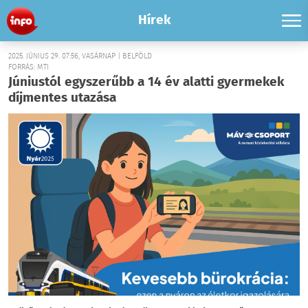
Hírek
2025. JÚNIUS 29. 07:56, VASÁRNAP | BELFÖLD
FORRÁS: MTI
Júniustól egyszerűbb a 14 év alatti gyermekek
díjmentes utazása