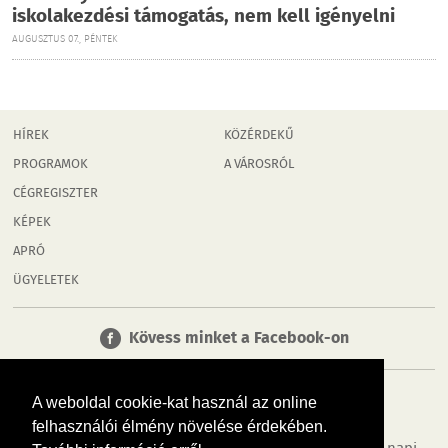
iskolakezdési támogatás, nem kell igényelni
AUGUSZTUS 07., PÉNTEK
HÍREK
KÖZÉRDEKŰ
PROGRAMOK
A VÁROSRÓL
CÉGREGISZTER
KÉPEK
APRÓ
ÜGYELETEK
Kövess minket a Facebook-on
A weboldal cookie-kat használ az online
felhasználói élmény növelése érdekében.