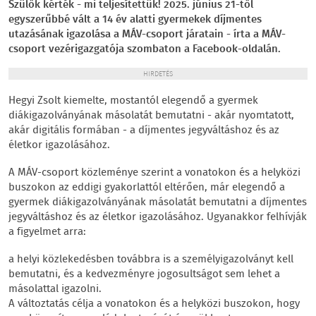
Szülők kérték - mi teljesítettük! 2025. június 21-től
egyszerűbbé vált a 14 év alatti gyermekek díjmentes
utazásának igazolása a MÁV-csoport járatain - írta a MÁV-
csoport vezérigazgatója szombaton a Facebook-oldalán.
HIRDETÉS
Hegyi Zsolt kiemelte, mostantól elegendő a gyermek
diákigazolványának másolatát bemutatni - akár nyomtatott,
akár digitális formában - a díjmentes jegyváltáshoz és az
életkor igazolásához.
A MÁV-csoport közleménye szerint a vonatokon és a helyközi
buszokon az eddigi gyakorlattól eltérően, már elegendő a
gyermek diákigazolványának másolatát bemutatni a díjmentes
jegyváltáshoz és az életkor igazolásához. Ugyanakkor felhívják
a figyelmet arra:
a helyi közlekedésben továbbra is a személyigazolványt kell
bemutatni, és a kedvezményre jogosultságot sem lehet a
másolattal igazolni.
A változtatás célja a vonatokon és a helyközi buszokon, hogy