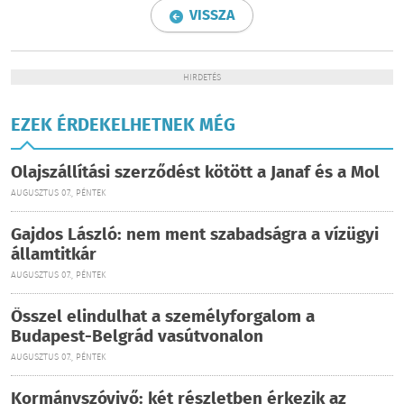
VISSZA
HIRDETÉS
EZEK ÉRDEKELHETNEK MÉG
Olajszállítási szerződést kötött a Janaf és a Mol
AUGUSZTUS 07., PÉNTEK
Gajdos László: nem ment szabadságra a vízügyi
államtitkár
AUGUSZTUS 07., PÉNTEK
Ősszel elindulhat a személyforgalom a
Budapest-Belgrád vasútvonalon
AUGUSZTUS 07., PÉNTEK
Kormányszóvivő: két részletben érkezik az