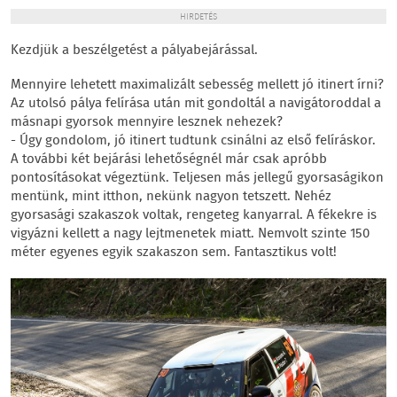
HIRDETÉS
Kezdjük a beszélgetést a pályabejárással.
Mennyire lehetett maximalizált sebesség mellett jó itinert írni?
Az utolsó pálya felírása után mit gondoltál a navigátoroddal a
másnapi gyorsok mennyire lesznek nehezek?
- Úgy gondolom, jó itinert tudtunk csinálni az első felíráskor.
A további két bejárási lehetőségnél már csak apróbb
pontosításokat végeztünk. Teljesen más jellegű gyorsaságikon
mentünk, mint itthon, nekünk nagyon tetszett. Nehéz
gyorsasági szakaszok voltak, rengeteg kanyarral. A fékekre is
vigyázni kellett a nagy lejtmenetek miatt. Nemvolt szinte 150
méter egyenes egyik szakaszon sem. Fantasztikus volt!