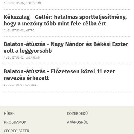
AUGUSZTUS 06., CSÜTÖRTÖK
Kékszalag - Gellér: hatalmas sportteljesítmény,
hogy a mezőny több mint fele célba ért
AUGUSZTUS 03., HÉTFŐ
Balaton-átúszás - Nagy Nándor és Békési Eszter
volt a leggyorsabb
AUGUSZTUS 02., VASÁRNAP
Balaton-átúszás - Előzetesen közel 11 ezer
nevezés érkezett
AUGUSZTUS 01., SZOMBAT
HÍREK
KÖZÉRDEKŰ
PROGRAMOK
A VÁROSRÓL
CÉGREGISZTER