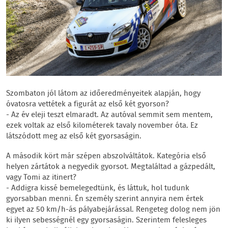
Szombaton jól látom az időeredményeitek alapján, hogy
óvatosra vettétek a figurát az első két gyorson?
- Az év eleji teszt elmaradt. Az autóval semmit sem mentem,
ezek voltak az első kilométerek tavaly november óta. Ez
látszódott meg az első két gyorsaságin.
A második kört már szépen abszolváltátok. Kategória első
helyen zártátok a negyedik gyorsot. Megtaláltad a gázpedált,
vagy Tomi az itinert?
- Addigra kissé bemelegedtünk, és láttuk, hol tudunk
gyorsabban menni. Én személy szerint annyira nem értek
egyet az 50 km/h-ás pályabejárással. Rengeteg dolog nem jön
ki ilyen sebességnél egy gyorsaságin. Szerintem felesleges