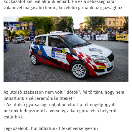
kockázatot kell vállalnunk emiatt. Ha ez a sebességhatár
valamivel magasabb lenne, közelebb járnánk az igazsághoz.
Az utolsó szakaszon nem volt "időtök". Mi történt, hogy nem
láthattunk a célceremónián titeket?
- Az utolsó gyorsasági rajtjában eltört a féltengely, így itt
nekünk befejeződött a verseny, a kategória első helyéről
estünk ki.
Legközelebb, hol láthatunk titeket versenyezni?