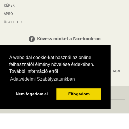
KÉPEK
APRÓ
ÜGYELETEK
Kövess minket a Facebook-on
A weboldal cookie-kat használ az online
felhasználói élmény növelése érdekében.
Tudj meg többet városodról! Hírek, programok, képek, napi
További információ erről
menü, cégek…. és minden, ami Győr
Adatvédelmi Szabályzatunkban
MÉDIAAJÁNLÓ
ADATVÉDELEM
IMPRESSZUM
RÓLUNK
ÁSZF
Nem fogadom el
Elfogadom
Copyright InfoVárosok. Minden jog fenntartva. | Web design & arculat by
Voov