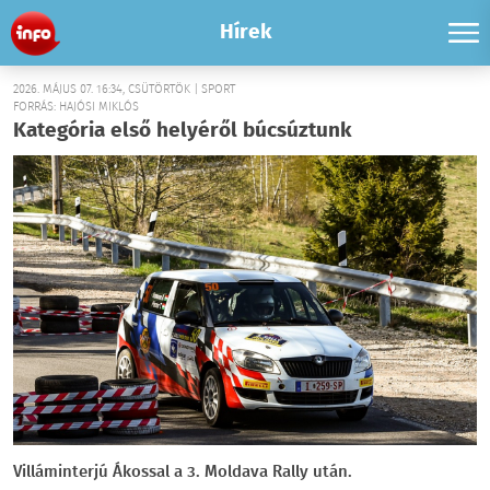
Hírek
2026. MÁJUS 07. 16:34, CSÜTÖRTÖK | SPORT
FORRÁS: HAJÓSI MIKLÓS
Kategória első helyéről búcsúztunk
Villáminterjú Ákossal a 3. Moldava Rally után.