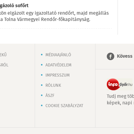
gázoló sofőrt
ökön elgázolt egy igazoltató rendőrt, majd megállás
n a Tolna Vármegyei Rendőr-főkapitányság.
EKŰ
MÉDIAAJÁNLÓ
Kövess 
SRÓL
ADATVÉDELEM
IMPRESSZUM
RÓLUNK
ÁSZF
Tudj meg töb
képek, napi
COOKIE SZABÁLYZAT