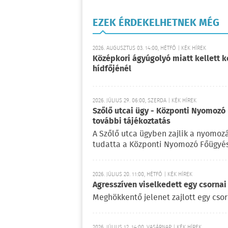
EZEK ÉRDEKELHETNEK MÉG
2026. AUGUSZTUS 03. 14:00, HÉTFŐ | KÉK HÍREK
Középkori ágyúgolyó miatt kellett k
hídfőjénél
2026. JÚLIUS 29. 06:00, SZERDA | KÉK HÍREK
Szőlő utcai ügy - Központi Nyomozó 
további tájékoztatás
A Szőlő utca ügyben zajlik a nyomoz
tudatta a Központi Nyomozó Főügyés
2026. JÚLIUS 20. 11:00, HÉTFŐ | KÉK HÍREK
Agresszíven viselkedett egy csornai
Meghökkentő jelenet zajlott egy cso
2026. JÚLIUS 12. 14:00, VASÁRNAP | KÉK HÍREK