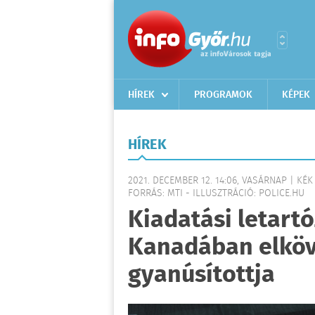
HÍREK
PROGRAMOK
KÉPEK
HÍREK
2021. DECEMBER 12. 14:06, VASÁRNAP | KÉK
FORRÁS: MTI - ILLUSZTRÁCIÓ: POLICE.HU
Kiadatási letart
Kanadában elköv
gyanúsítottja