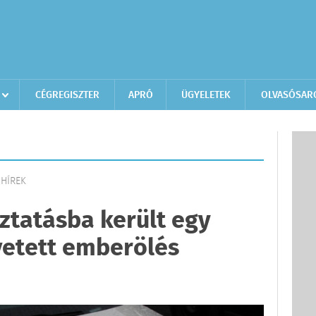
CÉGREGISZTER
APRÓ
ÜGYELETEK
OLVASÓSAR
 HÍREK
óztatásba került egy
etett emberölés