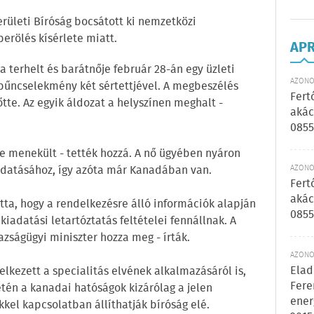
rületi Bíróság bocsátott ki nemzetközi
rölés kísérlete miatt.
AP
a terhelt és barátnője február 28-án egy üzleti
AZONOS
t bűncselekmény két sértettjével. A megbeszélés
Fert
tte. Az egyik áldozat a helyszínen meghalt -
akác
0855
dre menekült - tették hozzá. A nő ügyében nyáron
AZONOS
iadatásához, így azóta már Kanadában van.
Fert
akác
tta, hogy a rendelkezésre álló információk alapján
0855
 kiadatási letartóztatás feltételei fennállnak. A
zságügyi miniszter hozza meg - írták.
AZONOS
Elad
lkezett a specialitás elvének alkalmazásáról is,
Fere
etén a kanadai hatóságok kizárólag a jelen
ener
kel kapcsolatban állíthatják bíróság elé.