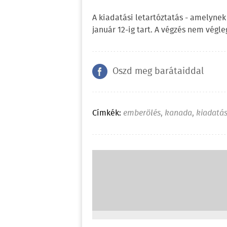
A kiadatási letartóztatás - amelynek 
január 12-ig tart. A végzés nem végleg
Oszd meg barátaiddal
Címkék:
emberölés
,
kanada
,
kiadatá