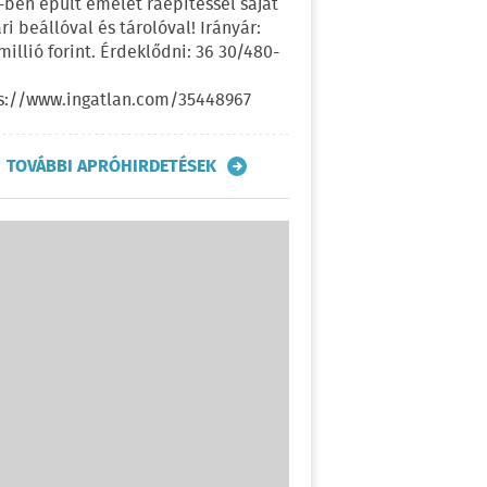
-ben épült emelet ráépítéssel saját
ri beállóval és tárolóval! Irányár:
 millió forint. Érdeklődni: 36 30/480-
s://www.ingatlan.com/35448967
TOVÁBBI APRÓHIRDETÉSEK