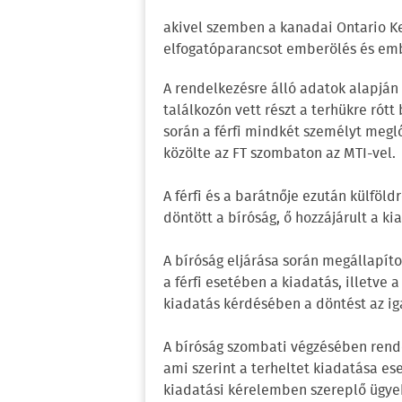
akivel szemben a kanadai Ontario Ke
elfogatóparancsot emberölés és embe
A rendelkezésre álló adatok alapján 
találkozón vett részt a terhükre rót
során a férfi mindkét személyt meglő
közölte az FT szombaton az MTI-vel.
A férfi és a barátnője ezután külföl
döntött a bíróság, ő hozzájárult a k
A bíróság eljárása során megállapíto
a férfi esetében a kiadatás, illetve a
kiadatás kérdésében a döntést az iga
A bíróság szombati végzésében rende
ami szerint a terheltet kiadatása es
kiadatási kérelemben szereplő ügyek