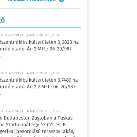
RÓ
ÍTÓ: 451898 | FELADVA: 2026.08.05, 11:51
őszentmiklós külterületén 0,6820 ha
erdő eladó. Ár: 2 MFt.: 06-20/987-
.
ÍTÓ: 451899 | FELADVA: 2026.08.05, 11:51
őszentmiklós külterületén 0,7489 ha
erdő eladó. Ár: 2,2 MFt.: 06-20/987-
.
ÍTÓ: 451896 | FELADVA: 2026.08.05, 11:50
ó Budapesten Zuglóban a Puskás
nc Stadionnál egy 43 m2-es, B
getikai besorolású teraszos lakás,