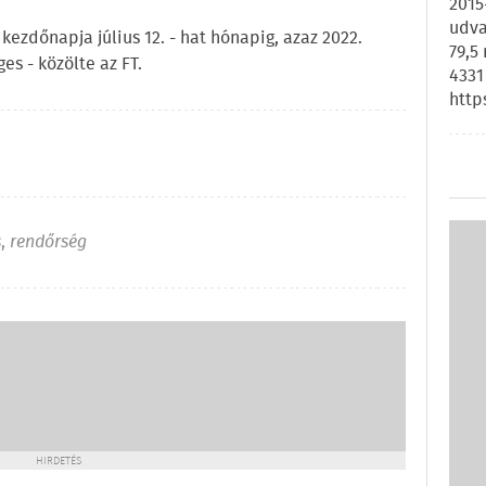
2015
udva
kezdőnapja július 12. - hat hónapig, azaz 2022.
79,5
es - közölte az FT.
4331
http
s
,
rendőrség
HIRDETÉS