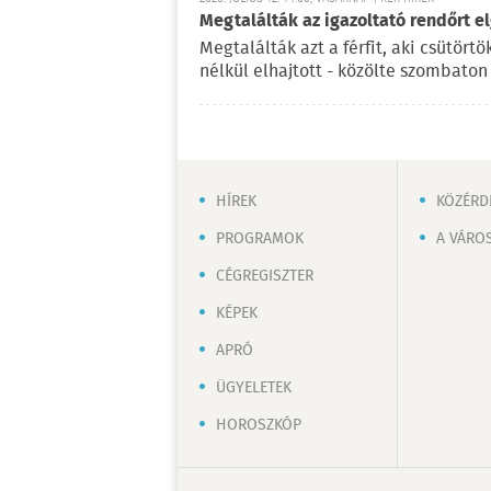
Megtalálták az igazoltató rendőrt el
Megtalálták azt a férfit, aki csütört
nélkül elhajtott - közölte szombato
HÍREK
KÖZÉRD
PROGRAMOK
A VÁRO
CÉGREGISZTER
KÉPEK
APRÓ
ÜGYELETEK
HOROSZKÓP