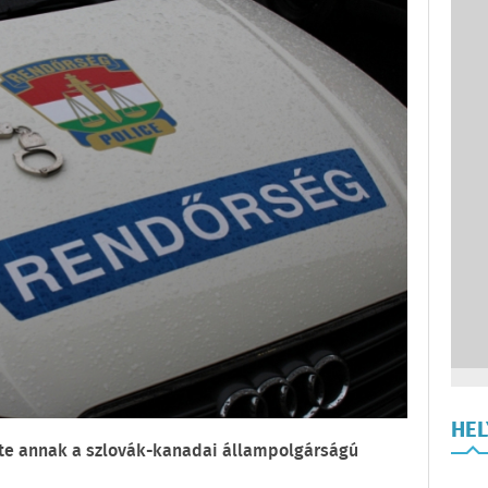
HE
elte annak a szlovák-kanadai állampolgárságú