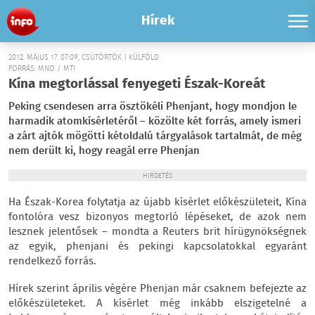
Hírek
2012. MÁJUS 17. 07:09, CSÜTÖRTÖK | KÜLFÖLD
FORRÁS: MNO / MTI
Kína megtorlással fenyegeti Észak-Koreát
Peking csendesen arra ösztökéli Phenjant, hogy mondjon le
harmadik atomkísérletéről – közölte két forrás, amely ismeri
a zárt ajtók mögötti kétoldalú tárgyalások tartalmát, de még
nem derült ki, hogy reagál erre Phenjan
HIRDETÉS
Ha Észak-Korea folytatja az újabb kísérlet előkészületeit, Kína
fontolóra vesz bizonyos megtorló lépéseket, de azok nem
lesznek jelentősek – mondta a Reuters brit hírügynökségnek
az egyik, phenjani és pekingi kapcsolatokkal egyaránt
rendelkező forrás.
Hírek szerint április végére Phenjan már csaknem befejezte az
előkészületeket. A kísérlet még inkább elszigetelné a