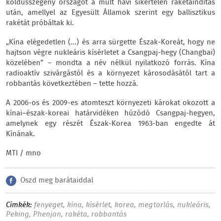
koldusszegény országot a múlt havi sikertelen rakétaindítás
után, amellyel az Egyesült Államok szerint egy ballisztikus
rakétát próbáltak ki.
„Kína elégedetlen (...) és arra sürgette Észak-Koreát, hogy ne
hajtson végre nukleáris kísérletet a Csangpaj-hegy (Changbai)
közelében” – mondta a név nélkül nyilatkozó forrás. Kína
radioaktív szivárgástól és a környezet károsodásától tart a
robbantás következtében – tette hozzá.
A 2006-os és 2009-es atomteszt környezeti károkat okozott a
kínai–észak-koreai határvidéken húzódó Csangpaj-hegyen,
amelynek egy részét Észak-Korea 1963-ban engedte át
Kínának.
MTI / mno
Oszd meg barátaiddal
Címkék:
fenyeget
,
kína
,
kísérlet
,
korea
,
megtorlás
,
nukleáris
,
Peking
,
Phenjan
,
rakéta
,
robbantás