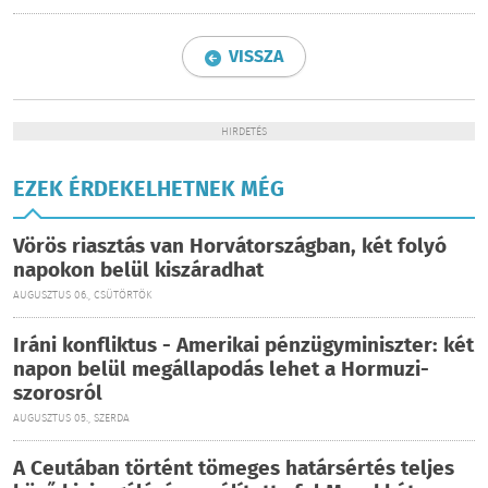
VISSZA
HIRDETÉS
EZEK ÉRDEKELHETNEK MÉG
Vörös riasztás van Horvátországban, két folyó
napokon belül kiszáradhat
AUGUSZTUS 06., CSÜTÖRTÖK
Iráni konfliktus - Amerikai pénzügyminiszter: két
napon belül megállapodás lehet a Hormuzi-
szorosról
AUGUSZTUS 05., SZERDA
A Ceutában történt tömeges határsértés teljes