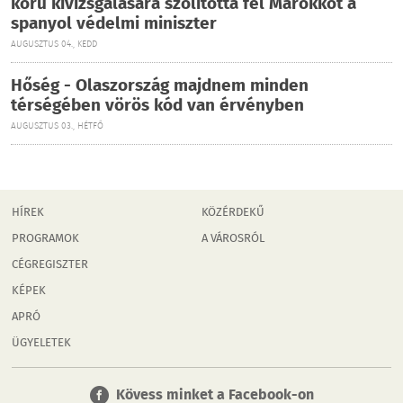
körű kivizsgálására szólította fel Marokkót a
spanyol védelmi miniszter
AUGUSZTUS 04., KEDD
Hőség - Olaszország majdnem minden
térségében vörös kód van érvényben
AUGUSZTUS 03., HÉTFŐ
HÍREK
KÖZÉRDEKŰ
PROGRAMOK
A VÁROSRÓL
CÉGREGISZTER
KÉPEK
APRÓ
ÜGYELETEK
Kövess minket a Facebook-on