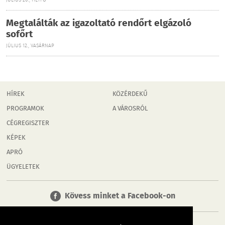
JÚLIUS 20., HÉTFŐ
Megtalálták az igazoltató rendőrt elgázoló
sofőrt
JÚLIUS 12., VASÁRNAP
HÍREK
KÖZÉRDEKŰ
PROGRAMOK
A VÁROSRÓL
CÉGREGISZTER
KÉPEK
APRÓ
ÜGYELETEK
Kövess minket a Facebook-on