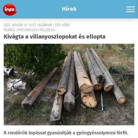
Hírek
2022. JANUÁR 16. 10:07, VASÁRNAP | KÉK HÍREK
FORRÁS: INFOVÁROSOK/POLICE.HU
Kivágta a villanyoszlopokat és ellopta
A rendőrök lopással gyanúsítják a gyöngyössolymosi férfit.