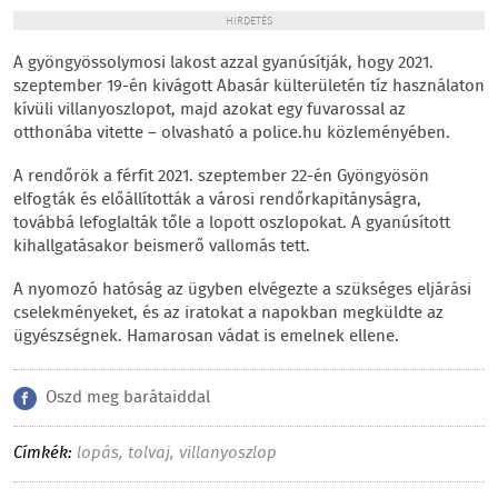
HIRDETÉS
A gyöngyössolymosi lakost azzal gyanúsítják, hogy 2021.
szeptember 19-én kivágott Abasár külterületén tíz használaton
kívüli villanyoszlopot, majd azokat egy fuvarossal az
otthonába vitette – olvasható a police.hu közleményében.
A rendőrök a férfit 2021. szeptember 22-én Gyöngyösön
elfogták és előállították a városi rendőrkapitányságra,
továbbá lefoglalták tőle a lopott oszlopokat. A gyanúsított
kihallgatásakor beismerő vallomás tett.
A nyomozó hatóság az ügyben elvégezte a szükséges eljárási
cselekményeket, és az iratokat a napokban megküldte az
ügyészségnek. Hamarosan vádat is emelnek ellene.
Oszd meg barátaiddal
Címkék:
lopás
,
tolvaj
,
villanyoszlop