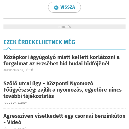
VISSZA
HIRDETÉS
EZEK ÉRDEKELHETNEK MÉG
Középkori ágyúgolyó miatt kellett korlátozni a
forgalmat az Erzsébet híd budai hídfőjénél
AUGUSZTUS 03., HÉTFŐ
Szőlő utcai ügy - Központi Nyomozó
Főügyészség: zajlik a nyomozás, egyelőre nincs
további tájékoztatás
JÚLIUS 29., SZERDA
Agresszíven viselkedett egy csornai benzinkúton
- Videó