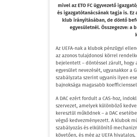
mivel az ETO FC ügyvezető igazgat
és igazgatótanácsának tagja is. Ez
klub irányításában, de döntő bef
egyesületnél. Összegezve: a bi
Az UEFA-nak a klubok pénzügyi ellenőr
az azonos tulajdonosi körrel rendelk
bejelentett – döntéssel zárult, hogy
egyesület nevezését, ugyanakkor a Gy
szabályzata szerint ugyanis ilyen e
bajnoksága magasabb koefficienssel
A DAC ezért fordult a CAS-hoz, indokl
szervezet, amelyek különböző kedve
keresztül működnek – a DAC esetében
végső kedvezményezett. A klubok műk
szabályozás és elkülönítő mechaniz
követően, és még az UEFA hivatalos, 2