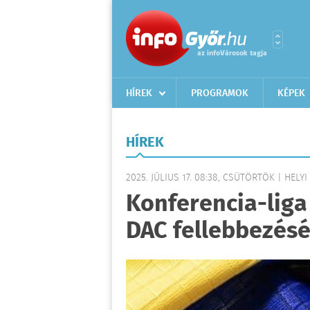
HÍREK
PROGRAMOK
KÉPEK
HÍREK
2025. JÚLIUS 17. 08:38, CSÜTÖRTÖK | HELYI
Konferencia-liga 
DAC fellebbezésé