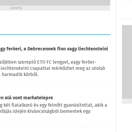
HIRDETÉS
gy feröeri, a Debrecennek finn vagy liechtensteini
zőjében szereplő ETO FC lengyel, vagy feröer-
 liechtensteini csapattal mérkőzhet meg az utolsó
 harmadik körből.
én alá vont marhatelepre
két fiatalkorú és egy felnőtt gyanúsítottat, akik a
ömfájás idején kíváncsiságból bementek egy