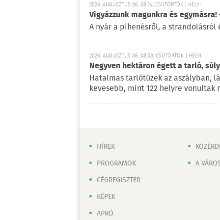
2026. AUGUSZTUS 06. 08:24, CSÜTÖRTÖK | HELYI
Vigyázzunk magunkra és egymásra! –
A nyár a pihenésről, a strandolásról 
2026. AUGUSZTUS 06. 08:08, CSÜTÖRTÖK | HELYI
Negyven hektáron égett a tarló, súl
Hatalmas tarlótüzek az aszályban, l
kevesebb, mint 122 helyre vonultak 
HÍREK
KÖZÉRD
PROGRAMOK
A VÁRO
CÉGREGISZTER
KÉPEK
APRÓ