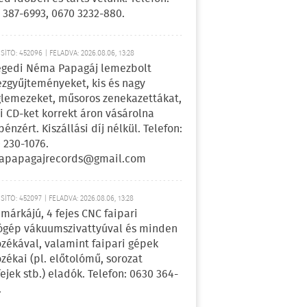
 387-6993, 0670 3232-880.
ÍTÓ: 452096 | FELADVA: 2026.08.06, 13:28
egedi Néma Papagáj lemezbolt
zgyűjteményeket, kis és nagy
lemezeket, műsoros zenekazettákat,
i CD-ket korrekt áron vásárolna
pénzért. Kiszállási díj nélkül. Telefon:
 230-1076.
apapagajrecords@gmail.com
ÍTÓ: 452097 | FELADVA: 2026.08.06, 13:28
márkájú, 4 fejes CNC faipari
gép vákuumszivattyúval és minden
ozékával, valamint faipari gépek
ozékai (pl. előtolómű, sorozat
fejek stb.) eladók. Telefon: 0630 364-
.