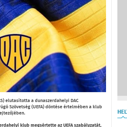
S) elutasította a dunaszerdahelyi DAC
arúgó Szövetség (UEFA) döntése értelmében a klub
HE
ejtezőjében.
erdahelyi klub megsértette az UEFA szabályzatát,