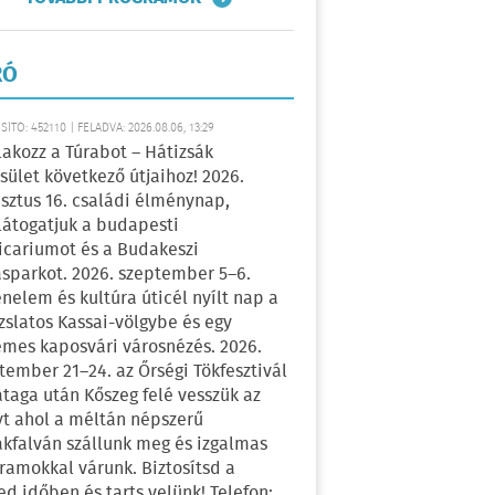
RÓ
ÍTÓ: 452110 | FELADVA: 2026.08.06, 13:29
lakozz a Túrabot – Hátizsák
sület következő útjaihoz! 2026.
sztus 16. családi élménynap,
átogatjuk a budapesti
icariumot és a Budakeszi
sparkot. 2026. szeptember 5–6.
énelem és kultúra úticél nyílt nap a
zslatos Kassai-völgybe és egy
emes kaposvári városnézés. 2026.
tember 21–24. az Őrségi Tökfesztivál
ataga után Kőszeg felé vesszük az
yt ahol a méltán népszerű
kfalván szállunk meg és izgalmas
ramokkal várunk. Biztosítsd a
ed időben és tarts velünk! Telefon: