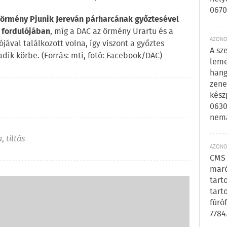
0670
az örmény Pjunik Jereván párharcának győztesével
k fordulójában
, míg a DAC az örmény Urartu és a
AZONOS
val találkozott volna, így viszont a győztes
A sz
dik körbe. (Forrás: mti, fotó: Facebook/DAC)
leme
hang
zene
kész
0630
nem
a
,
tiltás
AZONOS
CMS 
maró
tart
tart
fúró
7784