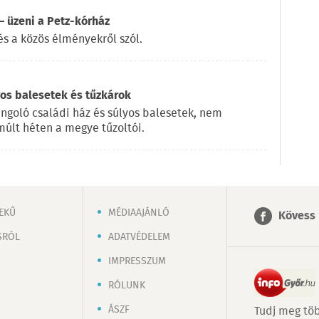
 üzeni a Petz-kórház
és a közös élményekről szól.
yos balesetek és tűzkárok
ángoló családi ház és súlyos balesetek, nem
múlt héten a megye tűzoltói.
EKŰ
MÉDIAAJÁNLÓ
Kövess 
SRÓL
ADATVÉDELEM
IMPRESSZUM
RÓLUNK
ÁSZF
Tudj meg töb