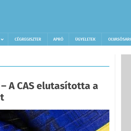
CÉGREGISZTER
APRÓ
ÜGYELETEK
OLVASÓSAR
– A CAS elutasította a
t