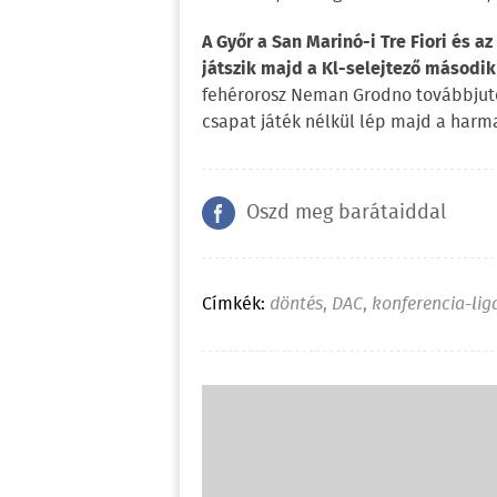
A Győr a San Marinó-i Tre Fiori és 
játszik majd a Kl-selejtező másodi
fehérorosz Neman Grodno továbbjutójá
csapat játék nélkül lép majd a harma
Oszd meg barátaiddal
Címkék:
döntés
,
DAC
,
konferencia-lig