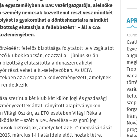
ója egyszemélyben a DAC vezérigazgatója, alelnöke
 a személy nemcsak közvetlenül részt vesz mindkét
AP
olyást is gyakorolhat a döntéshozatalra mindkét
zottság elutasítja a fellebbezést" – áll a CAS
közleményében.
AZONOS
Csat
zéséért felelős bizottsága folytatott le vizsgálatot
Egye
augu
ező klubok kapcsán, ez azzal a – június 30-án
megl
 a bizottság elutasította a dunaszerdahelyi
Trop
őr részt vehet a Kl-selejtezőben. Az UEFA
Vada
setekben az a csapat a kedvezményezett, amelynek
tört
 rendelkezik.
vará
kell
ása szerint a két klub két külön jogi és gazdasági
szep
zményezettek által irányított alapítványokon
forg
 Világi Oszkár, az ETO esetében Világi Réka a
irán
ödését – szólt a DAC érvelése – szigorú jogi
Nová
musok biztosítják, amelyeket az ETO megvásárlását
prog
025. március 1-i határideje előtt hoztak létre.
hely