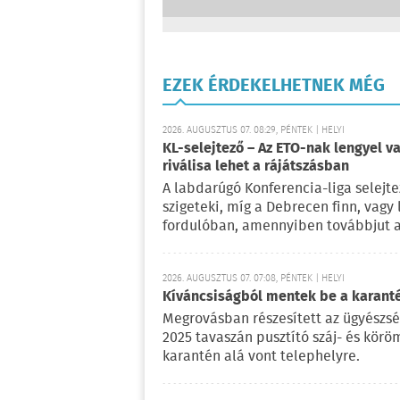
EZEK ÉRDEKELHETNEK MÉG
2026. AUGUSZTUS 07. 08:29, PÉNTEK | HELYI
KL-selejtező – Az ETO-nak lengyel va
riválisa lehet a rájátszásban
A labdarúgó Konferencia-liga selejte
szigeteki, míg a Debrecen finn, vagy
fordulóban, amennyiben továbbjut a
2026. AUGUSZTUS 07. 07:08, PÉNTEK | HELYI
Kíváncsiságból mentek be a karant
Megrovásban részesített az ügyészség 
2025 tavaszán pusztító száj- és kör
karantén alá vont telephelyre.