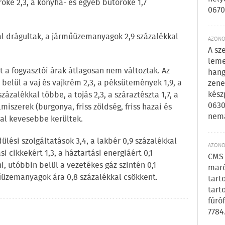
oké 2,3, a konyha- és egyéb bútoroké 1,7
0670
kal drágultak, a járműüzemanyagok 2,9 százalékkal
AZONOS
A sz
leme
tt a fogyasztói árak átlagosan nem változtak. Az
hang
 belül a vaj és vajkrém 2,3, a péksütemények 1,9, a
zene
kész
százalékkal többe, a tojás 2,3, a száraztészta 1,7, a
0630
lmiszerek (burgonya, friss zöldség, friss hazai és
nem
kal kevesebbe kerültek.
dülési szolgáltatások 3,4, a lakbér 0,9 százalékkal
AZONOS
i cikkekért 1,3, a háztartási energiáért 0,1
CMS 
i, utóbbin belül a vezetékes gáz szintén 0,1
maró
műüzemanyagok ára 0,8 százalékkal csökkent.
tart
tart
fúró
7784