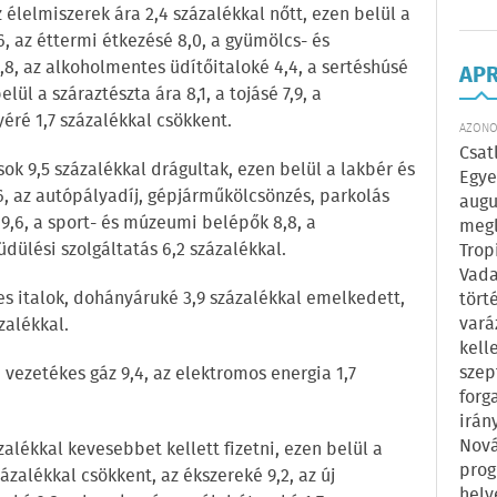
 élelmiszerek ára 2,4 százalékkal nőtt, ezen belül a
,6, az éttermi étkezésé 8,0, a gyümölcs- és
 4,8, az alkoholmentes üdítőitaloké 4,4, a sertéshúsé
AP
ül a száraztészta ára 8,1, a tojásé 7,9, a
yéré 1,7 százalékkal csökkent.
AZONOS
Csat
sok 9,5 százalékkal drágultak, ezen belül a lakbér és
Egye
,6, az autópályadíj, gépjárműkölcsönzés, parkolás
augu
 9,6, a sport- és múzeumi belépők 8,8, a
megl
üdülési szolgáltatás 6,2 százalékkal.
Trop
Vada
zes italok, dohányáruké 3,9 százalékkal emelkedett,
tört
vará
zalékkal.
kell
szep
a vezetékes gáz 9,4, az elektromos energia 1,7
forg
irán
Nová
ázalékkal kevesebbet kellett fizetni, ezen belül a
prog
ázalékkal csökkent, az ékszereké 9,2, az új
hely