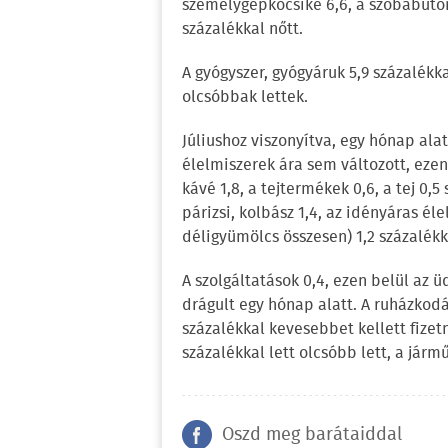
személygépkocsiké 6,6, a szobabútor
százalékkal nőtt.
A gyógyszer, gyógyáruk 5,9 százalék
olcsóbbak lettek.
Júliushoz viszonyítva, egy hónap ala
élelmiszerek ára sem változott, ezen
kávé 1,8, a tejtermékek 0,6, a tej 0,5 
párizsi, kolbász 1,4, az idényáras éle
déligyümölcs összesen) 1,2 százalék
A szolgáltatások 0,4, ezen belül az ü
drágult egy hónap alatt. A ruházkodás
százalékkal kevesebbet kellett fizetn
százalékkal lett olcsóbb lett, a jár
Oszd meg barátaiddal