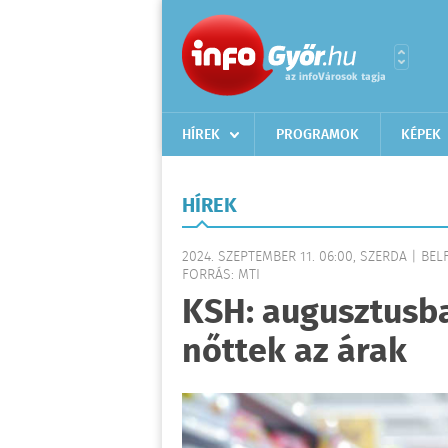
HÍREK
PROGRAMOK
KÉPEK
HÍREK
2024. SZEPTEMBER 11. 06:00, SZERDA | BE
FORRÁS: MTI
KSH: augusztusba
nőttek az árak