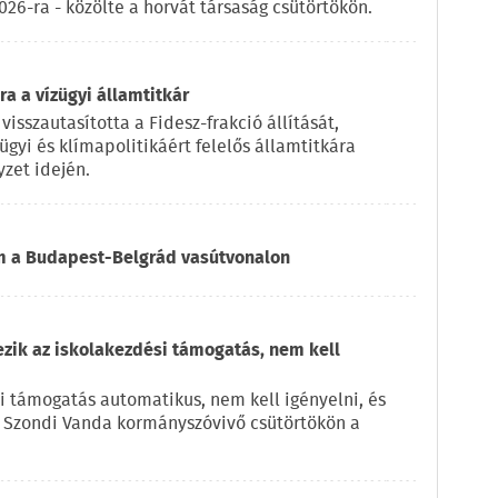
2026-ra - közölte a horvát társaság csütörtökön.
a a vízügyi államtitkár
visszautasította a Fidesz-frakció állítását,
ügyi és klímapolitikáért felelős államtitkára
zet idején.
om a Budapest-Belgrád vasútvonalon
ezik az iskolakezdési támogatás, nem kell
i támogatás automatikus, nem kell igényelni, és
e Szondi Vanda kormányszóvivő csütörtökön a