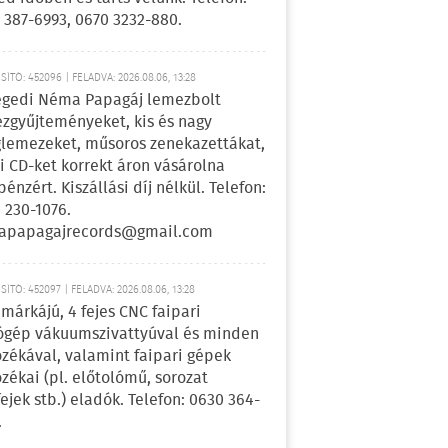
 387-6993, 0670 3232-880.
ÍTÓ: 452096 | FELADVA: 2026.08.06, 13:28
egedi Néma Papagáj lemezbolt
zgyűjteményeket, kis és nagy
lemezeket, műsoros zenekazettákat,
i CD-ket korrekt áron vásárolna
pénzért. Kiszállási díj nélkül. Telefon:
 230-1076.
apapagajrecords@gmail.com
ÍTÓ: 452097 | FELADVA: 2026.08.06, 13:28
márkájú, 4 fejes CNC faipari
gép vákuumszivattyúval és minden
ozékával, valamint faipari gépek
ozékai (pl. előtolómű, sorozat
fejek stb.) eladók. Telefon: 0630 364-
.