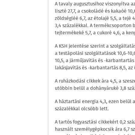
A tavaly augusztusihoz viszonyítva az
liszté 27,7, a csokoládé és kakaóé 10
zöldségléé 6,7, az étolajé 5,5, a tejé
3,4 százalékkal. A termékcsoporton bel
tejtermékeké 5,7, a cukoré 4,6, a ken
A KSH jelentése szerint a szolgáltatá
a testápolási szolgáltatások 10,6-10
10,5, a járműjavítás és -karbantartás
lakásjavítás és -karbantartás 8,5, az 
A ruházkodási cikkek ára 4,5, a szes
utóbbin belül a dohányáruké 3,8 szá
A háztartási energia 4,3, ezen belül 
százalékkal olcsóbb lett.
A tartós fogyasztási cikkekért 0,2 sz
használt személygépkocsik ára 6,7 sz