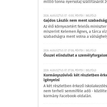
millió tonna nyersolaj szállításáról 
2026. AUGUSZTUS 07. 10:00, PÉNTEK | BELFÖLD
Gajdos László: nem ment szabadságr
Az élő környezetért felelős miniszter 
miszerint Kelemen Ágnes, a tárca víz
szabadságra ment volna a válsághely
2026. AUGUSZTUS 07. 07:08, PÉNTEK | BELFÖLD
Ősszel elindulhat a személyforgal
2026. AUGUSZTUS 07. 07:06, PÉNTEK | BELFÖLD
Kormányszóvivő: két részletben érk
igényelni
A két részletben érkező iskolakezdés
nem terheli semmiféle adó - közölt
kormány Facebook-oldalán.