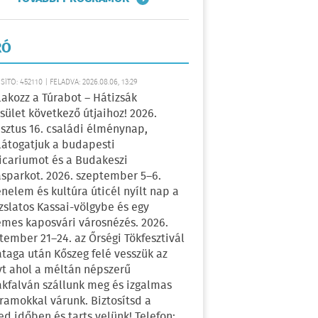
RÓ
ÍTÓ: 452110 | FELADVA: 2026.08.06, 13:29
lakozz a Túrabot – Hátizsák
sület következő útjaihoz! 2026.
sztus 16. családi élménynap,
átogatjuk a budapesti
icariumot és a Budakeszi
sparkot. 2026. szeptember 5–6.
énelem és kultúra úticél nyílt nap a
zslatos Kassai-völgybe és egy
emes kaposvári városnézés. 2026.
tember 21–24. az Őrségi Tökfesztivál
ataga után Kőszeg felé vesszük az
yt ahol a méltán népszerű
kfalván szállunk meg és izgalmas
ramokkal várunk. Biztosítsd a
ed időben és tarts velünk! Telefon: