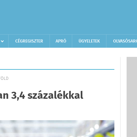
CÉGREGISZTER
APRÓ
ÜGYELETEK
OLVASÓSAR
LFÖLD
n 3,4 százalékkal