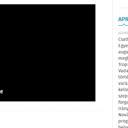
AP
AZONOS
Csat
Egye
augu
megl
Trop
Vada
tört
vará
kell
szep
forg
irán
Nová
prog
hely