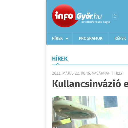
HÍREK
PROGRAMOK
KÉPEK
HÍREK
2022. MÁJUS 22. 08:15, VASÁRNAP | HELYI
Kullancsinvázió 