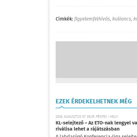
Címkék:
figyelemfelhívás
,
kullancs
,
k
EZEK ÉRDEKELHETNEK MÉG
2026. AUGUSZTUS 07. 08:29, PÉNTEK | HELYI
KL-selejtező – Az ETO-nak lengyel va
riválisa lehet a rájátszásban
A labdarúgó Konferencia-liga selejte