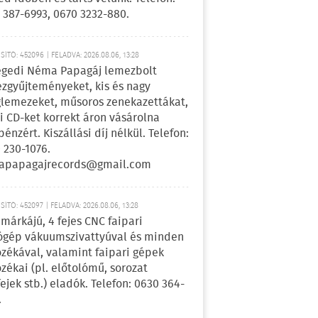
 387-6993, 0670 3232-880.
ÍTÓ: 452096 | FELADVA: 2026.08.06, 13:28
egedi Néma Papagáj lemezbolt
zgyűjteményeket, kis és nagy
lemezeket, műsoros zenekazettákat,
i CD-ket korrekt áron vásárolna
pénzért. Kiszállási díj nélkül. Telefon:
 230-1076.
apapagajrecords@gmail.com
ÍTÓ: 452097 | FELADVA: 2026.08.06, 13:28
márkájú, 4 fejes CNC faipari
gép vákuumszivattyúval és minden
ozékával, valamint faipari gépek
ozékai (pl. előtolómű, sorozat
fejek stb.) eladók. Telefon: 0630 364-
.