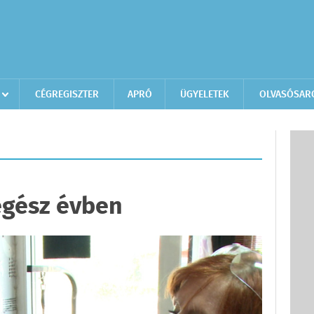
CÉGREGISZTER
APRÓ
ÜGYELETEK
OLVASÓSAR
egész évben