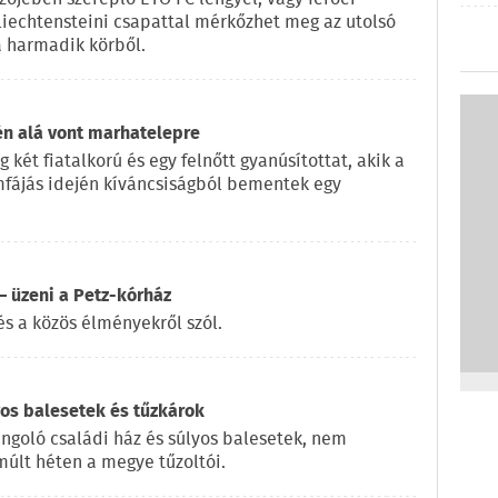
 liechtensteini csapattal mérkőzhet meg az utolsó
 harmadik körből.
én alá vont marhatelepre
két fiatalkorú és egy felnőtt gyanúsítottat, akik a
ömfájás idején kíváncsiságból bementek egy
 üzeni a Petz-kórház
és a közös élményekről szól.
yos balesetek és tűzkárok
ángoló családi ház és súlyos balesetek, nem
múlt héten a megye tűzoltói.