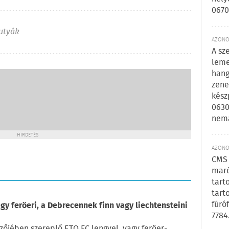
0670
utyák
AZONOS
A sz
leme
hang
zene
kész
0630
nem
HIRDETÉS
AZONOS
CMS 
maró
tart
tart
fúró
gy feröeri, a Debrecennek finn vagy liechtensteini
7784
zőjében szereplő ETO FC lengyel, vagy feröer-