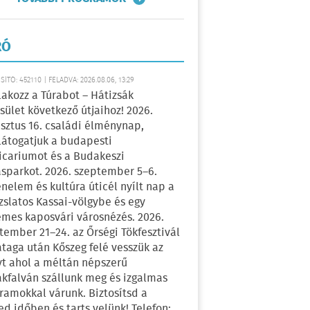
RÓ
ÍTÓ: 452110 | FELADVA: 2026.08.06, 13:29
lakozz a Túrabot – Hátizsák
sület következő útjaihoz! 2026.
sztus 16. családi élménynap,
átogatjuk a budapesti
icariumot és a Budakeszi
sparkot. 2026. szeptember 5–6.
énelem és kultúra úticél nyílt nap a
zslatos Kassai-völgybe és egy
emes kaposvári városnézés. 2026.
tember 21–24. az Őrségi Tökfesztivál
ataga után Kőszeg felé vesszük az
yt ahol a méltán népszerű
kfalván szállunk meg és izgalmas
ramokkal várunk. Biztosítsd a
ed időben és tarts velünk! Telefon: