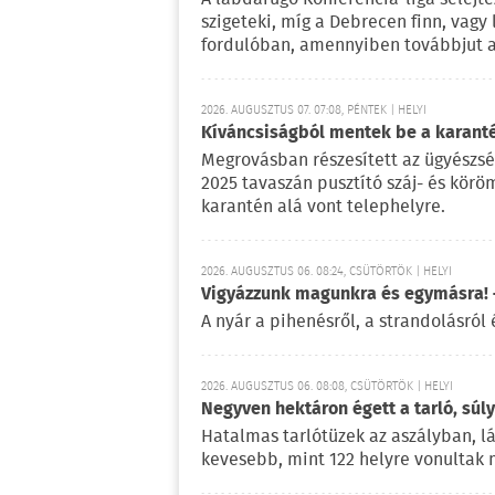
szigeteki, míg a Debrecen finn, vagy
fordulóban, amennyiben továbbjut a
2026. AUGUSZTUS 07. 07:08, PÉNTEK | HELYI
Kíváncsiságból mentek be a karant
Megrovásban részesített az ügyészség 
2025 tavaszán pusztító száj- és kör
karantén alá vont telephelyre.
2026. AUGUSZTUS 06. 08:24, CSÜTÖRTÖK | HELYI
Vigyázzunk magunkra és egymásra! –
A nyár a pihenésről, a strandolásról 
2026. AUGUSZTUS 06. 08:08, CSÜTÖRTÖK | HELYI
Negyven hektáron égett a tarló, súl
Hatalmas tarlótüzek az aszályban, l
kevesebb, mint 122 helyre vonultak 