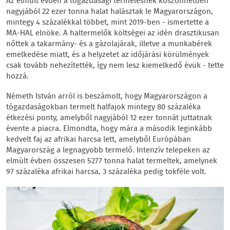
Az elmúlt évben a tógazdasági termelésnek köszönhetően
nagyjából 22 ezer tonna halat halásztak le Magyarországon,
mintegy 4 százalékkal többet, mint 2019-ben - ismertette a
MA-HAL elnöke. A haltermelők költségei az idén drasztikusan
nőttek a takarmány- és a gázolajárak, illetve a munkabérek
emelkedése miatt, és a helyzetet az időjárási körülmények
csak tovább nehezítették, így nem lesz kiemelkedő évük - tette
hozzá.
Németh István arról is beszámolt, hogy Magyarországon a
tógazdaságokban termelt halfajok mintegy 80 százaléka
étkezési ponty, amelyből nagyjából 12 ezer tonnát juttatnak
évente a piacra. Elmondta, hogy mára a második leginkább
kedvelt faj az afrikai harcsa lett, amelyből Európában
Magyarország a legnagyobb termelő. Intenzív telepeken az
elmúlt évben összesen 5277 tonna halat termeltek, amelynek
97 százaléka afrikai harcsa, 3 százaléka pedig tokféle volt.