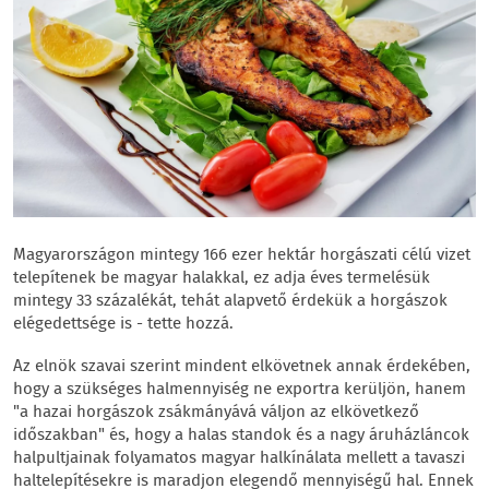
Magyarországon mintegy 166 ezer hektár horgászati célú vizet
telepítenek be magyar halakkal, ez adja éves termelésük
mintegy 33 százalékát, tehát alapvető érdekük a horgászok
elégedettsége is - tette hozzá.
Az elnök szavai szerint mindent elkövetnek annak érdekében,
hogy a szükséges halmennyiség ne exportra kerüljön, hanem
"a hazai horgászok zsákmányává váljon az elkövetkező
időszakban" és, hogy a halas standok és a nagy áruházláncok
halpultjainak folyamatos magyar halkínálata mellett a tavaszi
haltelepítésekre is maradjon elegendő mennyiségű hal. Ennek