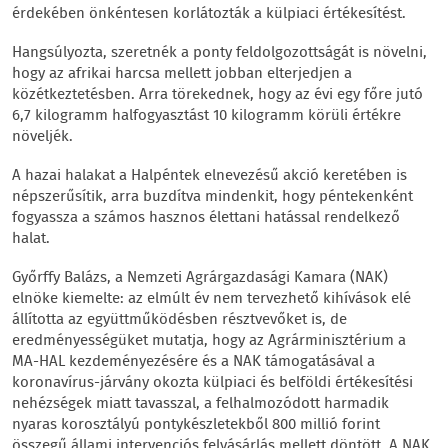
érdekében önkéntesen korlátozták a külpiaci értékesítést.
Hangsúlyozta, szeretnék a ponty feldolgozottságát is növelni,
hogy az afrikai harcsa mellett jobban elterjedjen a
közétkeztetésben. Arra törekednek, hogy az évi egy főre jutó
6,7 kilogramm halfogyasztást 10 kilogramm körüli értékre
növeljék.
A hazai halakat a Halpéntek elnevezésű akció keretében is
népszerűsítik, arra buzdítva mindenkit, hogy péntekenként
fogyassza a számos hasznos élettani hatással rendelkező
halat.
Győrffy Balázs, a Nemzeti Agrárgazdasági Kamara (NAK)
elnöke kiemelte: az elmúlt év nem tervezhető kihívások elé
állította az együttműködésben résztvevőket is, de
eredményességüket mutatja, hogy az Agrárminisztérium a
MA-HAL kezdeményezésére és a NAK támogatásával a
koronavírus-járvány okozta külpiaci és belföldi értékesítési
nehézségek miatt tavasszal, a felhalmozódott harmadik
nyaras korosztályú pontykészletekből 800 millió forint
összegű állami intervenciós felvásárlás mellett döntött. A NAK