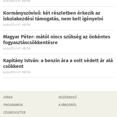
AUGUSZTUS 07., PÉNTEK
Kormányszóvivő: két részletben érkezik az
iskolakezdési támogatás, nem kell igényelni
AUGUSZTUS 07., PÉNTEK
Magyar Péter: mától nincs szükség az önkéntes
fogyasztáscsökkentésre
AUGUSZTUS 07., PÉNTEK
Kapitány István: a benzin ára a volt védett ár alá
csökkent
AUGUSZTUS 07., PÉNTEK
HÍREK
KÖZÉRDEKŰ
PROGRAMOK
A VÁROSRÓL
CÉGREGISZTER