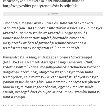
karácsonykor, emellett az őszi időszakban minden
horgászegyesület pontyrendelését is teljesítik
HIRDETÉS
- mondta a Magyar Akvakultúra és Halászati Szakmaközi
Szervezet (MA-HAL) elnöke csütörtökön a Bács-Kiskun megyei
Akasztón. Németh István az Akasztói Horgászpark és
Halascsárdában tartott sajtótájékoztatón elmondta:
megkezdték az őszi tógazdasági lehalászásokat és a
természetes vizek horgászati célú haltelepítését.
Hangsúlyozta: a Magyar Országos Horgász Szövetséggel
(MOHOSZ) és a Nemzeti Agrárgazdasági Kamarával (NAK)
kötött együttműködési megállapodások értelmében közösen
dolgoznak azért, hogy Magyarországon egyre több halat
termeljenek, és a mintegy 770 ezer horgász igényeit is egyre
jobban ki tudják szolgálni. Már nemcsak pontyot telepítenek,
hanem egyre több ragadozóhalat, egyebek mellett süllőt,
csukát, keszegféléket és olyan kuriózumnak számító halat is,
mint a compó.