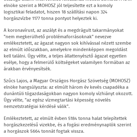
elnöke szerint a MOHOSZ jól teljesítette ezt a komoly
logisztikai feladatot, hiszen 18 szállítási napon 324
horgászvízbe 1177 tonna pontyot helyeztek ki.
A koronavírust, az aszályt és a megdrágult takarmányokat
"nem megkerülhető problémaforrásoknak" nevezve
emlékeztetett, az ágazat nagyon sok kihívással nézett szembe
az elmúlt időszakban, amelyekre mindenképpen megoldást
kell találni. Úgy vélte, a teljes állattenyésztő ágazat egyetlen
esélye, hogy a felmerülő költségeket valamilyen formában az
árakban érvényesítsék.
Szűcs Lajos, a Magyar Országos Horgász Szövetség (MOHOSZ)
elnöke hangsúlyozta: az elmúlt három év kevés csapadéka a
dunántúli tógazdaságokban nagyon komoly vízhiányt okozott.
Úgy vélte, "az egész vízmegtartási képesség növelés
nemzetstratégiai kérdésé válik".
Emlékeztetett, az elmúlt évben 5184 tonna halat telepítettek
horgászkezelésű vizekbe, és a fogási eredménynaplók szerint
a horgászok 5664 tonnát fogtak vissza.