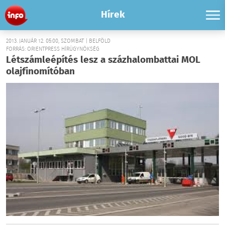
Hírek
2013. JANUÁR 12. 05:00, SZOMBAT | BELFÖLD
FORRÁS: ORIENTPRESS HÍRÜGYNÖKSÉG
Létszámleépítés lesz a százhalombattai MOL
olajfinomítóban