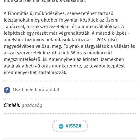
munkatársak maradjanak a vállalatnál.
A Finomítás új működéséhez, szervezetéhez tartozó
létszámokat még október folyamán közölték az Üzemi
Tanáccsal, a szakszervezetekkel és a munkavállalókkal. A
leépítések egy részét már végrehajtották. A második lépés -
amelyhez bizonyos betanítások tartoznak – 2013. első
negyedévében valósul meg. Folynak a tárgyalások a vállalat és
a szakszervezetek között a heti 36 órás munkarend
megszüntetéséről is. Amennyiben az érintett üzemekben
átállnak a heti 40 órás munkarendre, az további leépítést
eredményezhet. tartalmazzák.
Oszd meg barátaiddal
Címkék:
gazdaság
VISSZA