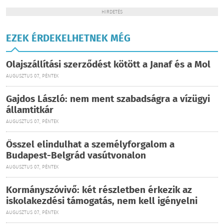
HIRDETÉS
EZEK ÉRDEKELHETNEK MÉG
Olajszállítási szerződést kötött a Janaf és a Mol
AUGUSZTUS 07., PÉNTEK
Gajdos László: nem ment szabadságra a vízügyi
államtitkár
AUGUSZTUS 07., PÉNTEK
Ősszel elindulhat a személyforgalom a
Budapest-Belgrád vasútvonalon
AUGUSZTUS 07., PÉNTEK
Kormányszóvivő: két részletben érkezik az
iskolakezdési támogatás, nem kell igényelni
AUGUSZTUS 07., PÉNTEK