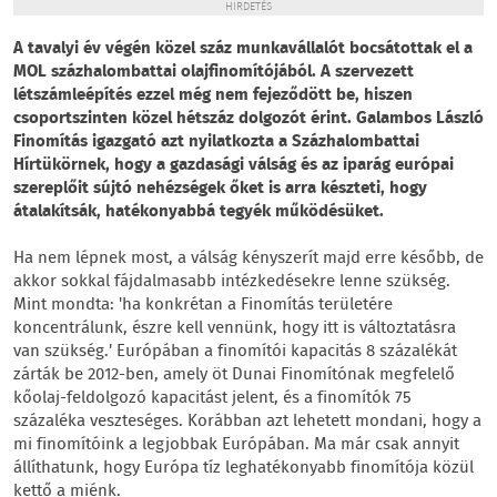
HIRDETÉS
A tavalyi év végén közel száz munkavállalót bocsátottak el a
MOL százhalombattai olajfinomítójából. A szervezett
létszámleépítés ezzel még nem fejeződött be, hiszen
csoportszinten közel hétszáz dolgozót érint. Galambos László
Finomítás igazgató azt nyilatkozta a Százhalombattai
Hírtükörnek, hogy a gazdasági válság és az iparág európai
szereplőit sújtó nehézségek őket is arra készteti, hogy
átalakítsák, hatékonyabbá tegyék működésüket.
Ha nem lépnek most, a válság kényszerít majd erre később, de
akkor sokkal fájdalmasabb intézkedésekre lenne szükség.
Mint mondta: 'ha konkrétan a Finomítás területére
koncentrálunk, észre kell vennünk, hogy itt is változtatásra
van szükség.' Európában a finomítói kapacitás 8 százalékát
zárták be 2012-ben, amely öt Dunai Finomítónak megfelelő
kőolaj-feldolgozó kapacitást jelent, és a finomítók 75
százaléka veszteséges. Korábban azt lehetett mondani, hogy a
mi finomítóink a legjobbak Európában. Ma már csak annyit
állíthatunk, hogy Európa tíz leghatékonyabb finomítója közül
kettő a miénk.