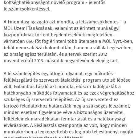
költséghatékonyságot növelő program - jelentős
létszámcsökkentéssel.
A Finomítási igazgató azt mondta, a létszámcsökkentés – a
MOL Üzemi Tanácsának, valamint az érintett munkaügyi
központoknak történt bejelentéseknek megfelelően –
várhatóan 656 főt fog érinteni több ütemben a MOL Nyrt.-ben,
tehát nemcsak Százhalombattán, hanem a vállalat egészében,
az ország egész területén, és a tervek szerint 2012
novemberétől 2013. második negyedévének elejéig tart.
A létszámleépítés egy átfogó folyamat, egy működés-
felülvizsgálati és szervezet-átalakítási program utolsó lépése
volt. Galambos László azt mondta, először kidolgozták a
hatékonyabb működés folyamatait és az ezek végrehajtásához
szükséges új szervezeti felépítést. Az új szervezetekhez
tartozó feladatokhoz határozták meg a szükséges létszámot,
minden esetben figyelembe véve a biztonságos üzemvitel
feltételeinek maradéktalan fenntartását és a hatékonysági
elvárásokat. A kiválasztás szempontja az volt, hogy minden
munkakörben a legképzettebb és legjobb teljesítményt nyújtó