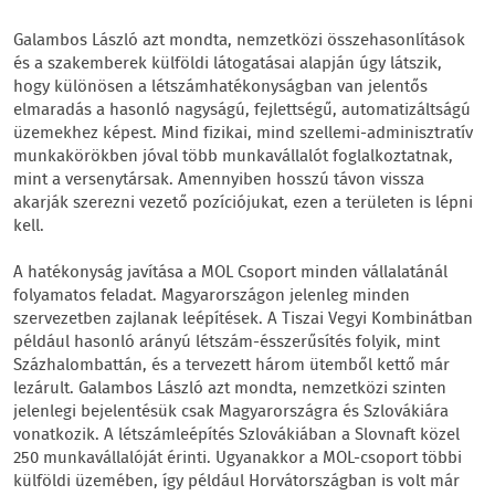
Galambos László azt mondta, nemzetközi összehasonlítások
és a szakemberek külföldi látogatásai alapján úgy látszik,
hogy különösen a létszámhatékonyságban van jelentős
elmaradás a hasonló nagyságú, fejlettségű, automatizáltságú
üzemekhez képest. Mind fizikai, mind szellemi-adminisztratív
munkakörökben jóval több munkavállalót foglalkoztatnak,
mint a versenytársak. Amennyiben hosszú távon vissza
akarják szerezni vezető pozíciójukat, ezen a területen is lépni
kell.
A hatékonyság javítása a MOL Csoport minden vállalatánál
folyamatos feladat. Magyarországon jelenleg minden
szervezetben zajlanak leépítések. A Tiszai Vegyi Kombinátban
például hasonló arányú létszám-ésszerűsítés folyik, mint
Százhalombattán, és a tervezett három ütemből kettő már
lezárult. Galambos László azt mondta, nemzetközi szinten
jelenlegi bejelentésük csak Magyarországra és Szlovákiára
vonatkozik. A létszámleépítés Szlovákiában a Slovnaft közel
250 munkavállalóját érinti. Ugyanakkor a MOL-csoport többi
külföldi üzemében, így például Horvátországban is volt már