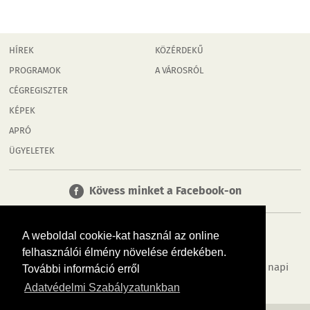
HÍREK
KÖZÉRDEKŰ
PROGRAMOK
A VÁROSRÓL
CÉGREGISZTER
KÉPEK
APRÓ
ÜGYELETEK
Kövess minket a Facebook-on
A weboldal cookie-kat használ az online
felhasználói élmény növelése érdekében.
Tudj meg többet városodról! Hírek, programok, képek, napi
További információ erről
menü, cégek…. és minden, ami Győr
Adatvédelmi Szabályzatunkban