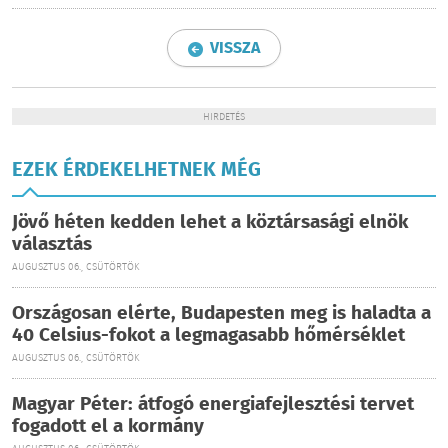
VISSZA
HIRDETÉS
EZEK ÉRDEKELHETNEK MÉG
Jövő héten kedden lehet a köztársasági elnök
választás
AUGUSZTUS 06., CSÜTÖRTÖK
Országosan elérte, Budapesten meg is haladta a
40 Celsius-fokot a legmagasabb hőmérséklet
AUGUSZTUS 06., CSÜTÖRTÖK
Magyar Péter: átfogó energiafejlesztési tervet
fogadott el a kormány