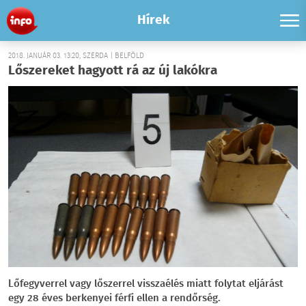
Hírek
2018. JANUÁR 03. 13:20, SZERDA | BELFÖLD
Lőszereket hagyott rá az új lakókra
Lőfegyverrel vagy lőszerrel visszaélés miatt folytat eljárást
egy 28 éves berkenyei férfi ellen a rendőrség.