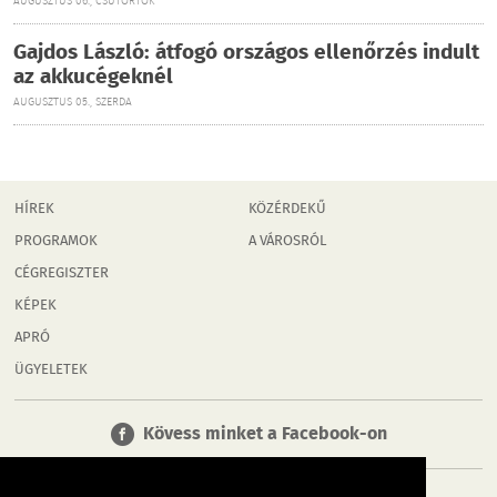
AUGUSZTUS 06., CSÜTÖRTÖK
Gajdos László: átfogó országos ellenőrzés indult
az akkucégeknél
AUGUSZTUS 05., SZERDA
HÍREK
KÖZÉRDEKŰ
PROGRAMOK
A VÁROSRÓL
CÉGREGISZTER
KÉPEK
APRÓ
ÜGYELETEK
Kövess minket a Facebook-on