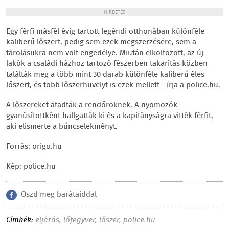
HIRDETÉS
Egy férfi másfél évig tartott legéndi otthonában különféle
kaliberű lőszert, pedig sem ezek megszerzésére, sem a
tárolásukra nem volt engedélye. Miután elköltözött, az új
lakók a családi házhoz tartozó fészerben takarítás közben
találták meg a több mint 30 darab különféle kaliberű éles
lőszert, és több lőszerhüvelyt is ezek mellett - írja a police.hu.
A lőszereket átadták a rendőröknek. A nyomozók
gyanúsítottként hallgatták ki és a kapitányságra vitték férfit,
aki elismerte a bűncselekményt.
Forrás: origo.hu
Kép: police.hu
Oszd meg barátaiddal
Címkék:
eljárás
,
lőfegyver
,
lőszer
,
police.hu