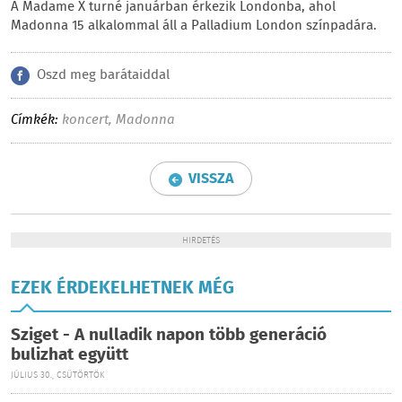
A Madame X turné januárban érkezik Londonba, ahol
Madonna 15 alkalommal áll a Palladium London színpadára.
Oszd meg barátaiddal
Címkék:
koncert
,
Madonna
VISSZA
HIRDETÉS
EZEK ÉRDEKELHETNEK MÉG
Sziget - A nulladik napon több generáció
bulizhat együtt
JÚLIUS 30., CSÜTÖRTÖK