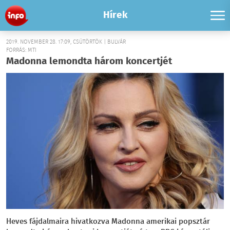
Hírek
2019. NOVEMBER 28. 17:09, CSÜTÖRTÖK | BULVÁR
FORRÁS: MTI
Madonna lemondta három koncertjét
Heves fájdalmaira hivatkozva Madonna amerikai popsztár