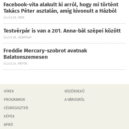
Facebook-vita alakult ki arról, hogy mi történt
Takács Péter asztalán, amíg kivonult a Házból
JÚLIUS 28., KEDD
Testvérpár is van a 201. Anna-bál szépei között
JÚLIUS 26., VASÁRNAP
Freddie Mercury-szobrot avatnak
Balatonszemesen
JÚLIUS 24., PÉNTEK
HÍREK
KÖZÉRDEKŰ
PROGRAMOK
A VÁROSRÓL
CÉGREGISZTER
KÉPEK
APRÓ