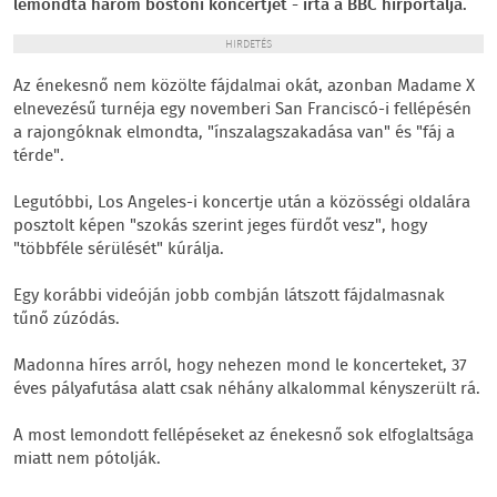
lemondta három bostoni koncertjét - írta a BBC hírportálja.
HIRDETÉS
Az énekesnő nem közölte fájdalmai okát, azonban Madame X
elnevezésű turnéja egy novemberi San Franciscó-i fellépésén
a rajongóknak elmondta, "ínszalagszakadása van" és "fáj a
térde".
Legutóbbi, Los Angeles-i koncertje után a közösségi oldalára
posztolt képen "szokás szerint jeges fürdőt vesz", hogy
"többféle sérülését" kúrálja.
Egy korábbi videóján jobb combján látszott fájdalmasnak
tűnő zúzódás.
Madonna híres arról, hogy nehezen mond le koncerteket, 37
éves pályafutása alatt csak néhány alkalommal kényszerült rá.
A most lemondott fellépéseket az énekesnő sok elfoglaltsága
miatt nem pótolják.