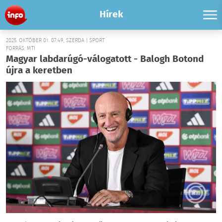
Hírek
2025. OKTÓBER 01. 07:49, SZERDA | SPORT
FORRÁS: MTI
Magyar labdarúgó-válogatott - Balogh Botond
újra a keretben