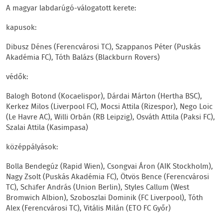
A magyar labdarúgó-válogatott kerete:
kapusok:
Dibusz Dénes (Ferencvárosi TC), Szappanos Péter (Puskás
Akadémia FC), Tóth Balázs (Blackburn Rovers)
védők:
Balogh Botond (Kocaelispor), Dárdai Márton (Hertha BSC),
Kerkez Milos (Liverpool FC), Mocsi Attila (Rizespor), Nego Loic
(Le Havre AC), Willi Orbán (RB Leipzig), Osváth Attila (Paksi FC),
Szalai Attila (Kasimpasa)
középpályások:
Bolla Bendegúz (Rapid Wien), Csongvai Áron (AIK Stockholm),
Nagy Zsolt (Puskás Akadémia FC), Ötvös Bence (Ferencvárosi
TC), Schäfer András (Union Berlin), Styles Callum (West
Bromwich Albion), Szoboszlai Dominik (FC Liverpool), Tóth
Alex (Ferencvárosi TC), Vitális Milán (ETO FC Győr)