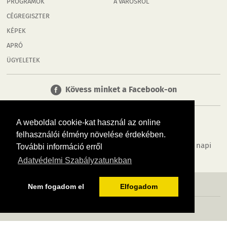
PROGRAMOK
A VÁROSRÓL
CÉGREGISZTER
KÉPEK
APRÓ
ÜGYELETEK
Kövess minket a Facebook-on
A weboldal cookie-kat használ az online
felhasználói élmény növelése érdekében.
Tudj meg többet városodról! Hírek, programok, képek, napi
További információ erről
menü, cégek…. és minden, ami Győr
Adatvédelmi Szabályzatunkban
MÉDIAAJÁNLÓ
ADATVÉDELEM
IMPRESSZUM
RÓLUNK
ÁSZF
Nem fogadom el
Elfogadom
Copyright InfoVárosok. Minden jog fenntartva. | Web design & arculat by
Voov