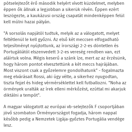
pótselejtezőt érő második helyért vívott küzdelmet, melyben
éppen ők állnak a legjobban a sikerük révén. Éppen ezért
leszögezte, a kaukázusi ország csapatát mindenképpen felül
kell múlni hazai pályán.
"A sorsolás napjától tudtuk, melyik az a válogatott, melyet
feltétlenül le kell győzni. Az első két meccsen elfogadható
teljesítményt nyújtottunk, az írországi 2-2-es döntetlen és
Portugáliától elszenvedett 3-2-es vereség rendben van, ezt
aláírtuk volna. Mégis keserű a szánk íze, mert az az érzésünk,
hogy három pontot elvesztettünk a két meccs hajrájában.
Most viszont csak a győzelemre gondolhatunk" - fogalmazta
meg elvárásait Rossi, aki úgy vélte, a sikerhez nyugodtan,
tiszta fejjel és hideg vérmérséklettel kell futballozni. "Noha az
örmények uralták az írek elleni mérkőzést, ezúttal mi akarjuk
diktálni a tempót".
A magyar válogatott az európai vb-selejtezők F csoportjában
jövő szombaton Örményországot fogadja, három nappal
később pedig a Nemzetek Ligája-győztes Portugália vendége
lesz.