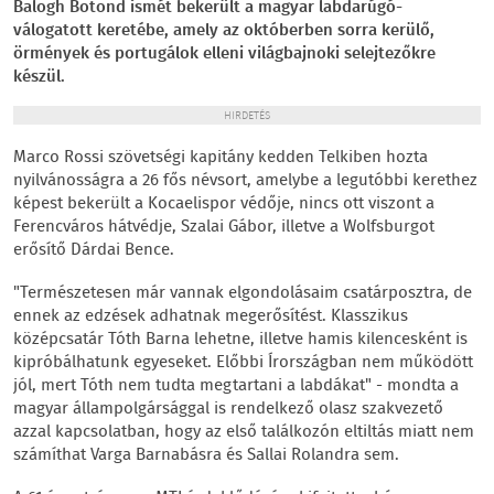
Balogh Botond ismét bekerült a magyar labdarúgó-
válogatott keretébe, amely az októberben sorra kerülő,
örmények és portugálok elleni világbajnoki selejtezőkre
készül.
HIRDETÉS
Marco Rossi szövetségi kapitány kedden Telkiben hozta
nyilvánosságra a 26 fős névsort, amelybe a legutóbbi kerethez
képest bekerült a Kocaelispor védője, nincs ott viszont a
Ferencváros hátvédje, Szalai Gábor, illetve a Wolfsburgot
erősítő Dárdai Bence.
"Természetesen már vannak elgondolásaim csatárposztra, de
ennek az edzések adhatnak megerősítést. Klasszikus
középcsatár Tóth Barna lehetne, illetve hamis kilencesként is
kipróbálhatunk egyeseket. Előbbi Írországban nem működött
jól, mert Tóth nem tudta megtartani a labdákat" - mondta a
magyar állampolgársággal is rendelkező olasz szakvezető
azzal kapcsolatban, hogy az első találkozón eltiltás miatt nem
számíthat Varga Barnabásra és Sallai Rolandra sem.