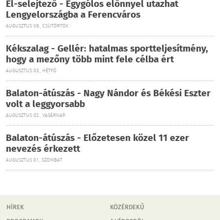
El-selejtező - Egygólos előnnyel utazhat
Lengyelországba a Ferencváros
AUGUSZTUS 06., CSÜTÖRTÖK
Kékszalag - Gellér: hatalmas sportteljesítmény,
hogy a mezőny több mint fele célba ért
AUGUSZTUS 03., HÉTFŐ
Balaton-átúszás - Nagy Nándor és Békési Eszter
volt a leggyorsabb
AUGUSZTUS 02., VASÁRNAP
Balaton-átúszás - Előzetesen közel 11 ezer
nevezés érkezett
AUGUSZTUS 01., SZOMBAT
HÍREK
KÖZÉRDEKŰ