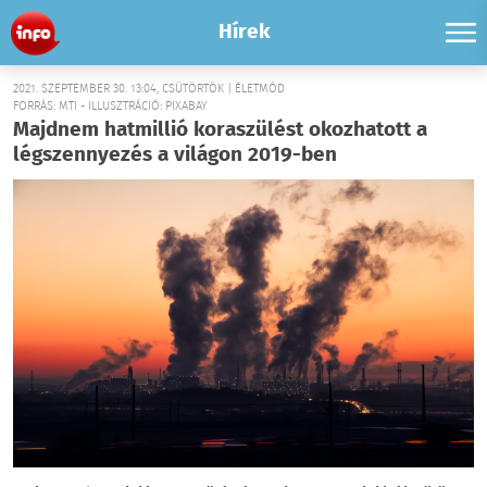
Hírek
2021. SZEPTEMBER 30. 13:04, CSÜTÖRTÖK | ÉLETMÓD
FORRÁS: MTI - ILLUSZTRÁCIÓ: PIXABAY
Majdnem hatmillió koraszülést okozhatott a
légszennyezés a világon 2019-ben