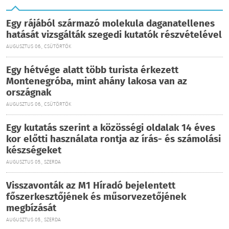
Egy rájából származó molekula daganatellenes
hatását vizsgálták szegedi kutatók részvételével
AUGUSZTUS 06., CSÜTÖRTÖK
Egy hétvége alatt több turista érkezett
Montenegróba, mint ahány lakosa van az
országnak
AUGUSZTUS 06., CSÜTÖRTÖK
Egy kutatás szerint a közösségi oldalak 14 éves
kor előtti használata rontja az írás- és számolási
készségeket
AUGUSZTUS 05., SZERDA
Visszavonták az M1 Híradó bejelentett
főszerkesztőjének és műsorvezetőjének
megbízását
AUGUSZTUS 05., SZERDA