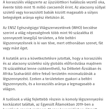
A koraszülés világszerte az újszülöttkori halálozás vezető oka,
évente több mint 15 millió csecsemőt érint. Az alacsony súllyal
születő vagy koraszülött babák között magasabb a súlyos
betegségek aránya egész életükön át.
Az ENSZ Egészségügyi Világszervezetének (WHO) becslése
szerint a világ népességének több mint 90 százaléka él
szennyezett levegőjű területen, a fele beltéri
légszennyezésnek is ki van téve, mert otthonában szenet, fát
vagy mást éget.
A kutatók arra a következtetésre jutottak, hogy a koraszülés
és az alacsony születési súly globális előfordulása majdnem
78 százalékkal lenne csökkenthető, ha Délkelet-Ázsiában és
Afrika Szaharától délre fekvő területén minimalizálnák a
légszennyezést. Ezeken a területeken gyakori a beltéri
légszennyezés, és a koraszülés aránya a legmagasabb a
világon.
A tudósok a világ fejlettebb részein is komoly légszennyezési
kockázatot találtak, az Egyesült Államokban 2019-ben a