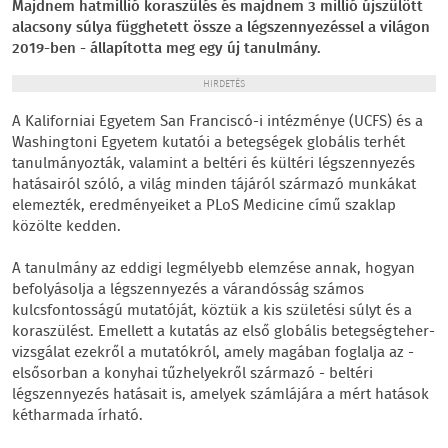
Majdnem hatmillió koraszülés és majdnem 3 millió újszülött
alacsony súlya függhetett össze a légszennyezéssel a világon
2019-ben - állapította meg egy új tanulmány.
HIRDETÉS
A Kaliforniai Egyetem San Franciscó-i intézménye (UCFS) és a
Washingtoni Egyetem kutatói a betegségek globális terhét
tanulmányozták, valamint a beltéri és kültéri légszennyezés
hatásairól szóló, a világ minden tájáról származó munkákat
elemezték, eredményeiket a PLoS Medicine című szaklap
közölte kedden.
A tanulmány az eddigi legmélyebb elemzése annak, hogyan
befolyásolja a légszennyezés a várandósság számos
kulcsfontosságú mutatóját, köztük a kis születési súlyt és a
koraszülést. Emellett a kutatás az első globális betegségteher-
vizsgálat ezekről a mutatókról, amely magában foglalja az -
elsősorban a konyhai tűzhelyekről származó - beltéri
légszennyezés hatásait is, amelyek számlájára a mért hatások
kétharmada írható.