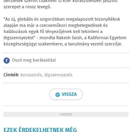
becslések szerint csaknem 12 ezer koraszülésben játszott
szerepet a rossz levegő.
"Az új, globális és szigorúbban megalapozott bizonyítékok
alapján ma már a csecsemőkori megbetegedések és
halálozások egyik fő tényezőjének kell tekinteni a
légszennyezést" - mondta Rakesh Gosh, a Kaliforniai Egyetem
közegészségügyi szakembere, a tanulmány vezető szerzője.
Oszd meg barátaiddal
Címkék:
koraszülés
,
légszennyezés
VISSZA
HIRDETÉS
EZEK ÉRDEKELHETNEK MÉG