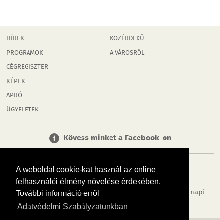
HÍREK
KÖZÉRDEKŰ
PROGRAMOK
A VÁROSRÓL
CÉGREGISZTER
KÉPEK
APRÓ
ÜGYELETEK
Kövess minket a Facebook-on
A weboldal cookie-kat használ az online
felhasználói élmény növelése érdekében.
Tudj meg többet városodról! Hírek, programok, képek, napi
További információ erről
menü, cégek…. és minden, ami Győr
Adatvédelmi Szabályzatunkban