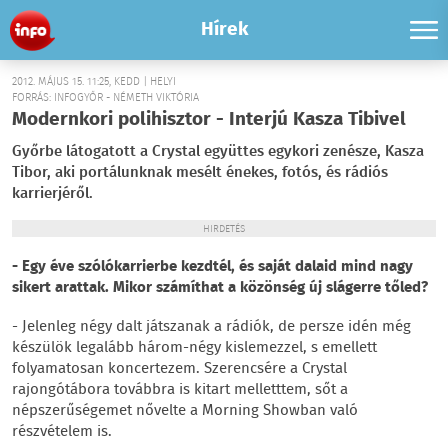
Hírek
2012. MÁJUS 15. 11:25, KEDD | HELYI
FORRÁS: INFOGYŐR - NÉMETH VIKTÓRIA
Modernkori polihisztor - Interjú Kasza Tibivel
Győrbe látogatott a Crystal együttes egykori zenésze, Kasza
Tibor, aki portálunknak mesélt énekes, fotós, és rádiós
karrierjéről.
HIRDETÉS
- Egy éve szólókarrierbe kezdtél, és saját dalaid mind nagy
sikert arattak. Mikor számíthat a közönség új slágerre tőled?
- Jelenleg négy dalt játszanak a rádiók, de persze idén még
készülök legalább három-négy kislemezzel, s emellett
folyamatosan koncertezem. Szerencsére a Crystal
rajongótábora továbbra is kitart melletttem, sőt a
népszerűségemet nővelte a Morning Showban való
részvételem is.