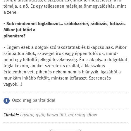
vonz a divatfotózás, a szépség és ennek természetesen a fő
témája, a nő. Ez egy teljesenen másfajta önmegvalósítás, mint
a zene.
- Sok mindennel foglalkozol... szólókarrier, rádiózás, fotózás.
Mikor jut időd a
pihenésre?
- Engem ezek a dolgok szórakoztatnak és kikapcsolnak. Mikor
színpadon állok, szöveget írok vagy éppen fotózok, mind-
mind egy feltöltő jellegű tevékenység. Én csak olyan dolgokkal
foglalkozom, amiket szeretek s ezáltal, a klasszikus
értelemben vett pihenés nekem nem is hiányzik. Igazából a
munkám inkább feltölt, mintsem lefáraszt. Szerencsés
vagyok...!
Oszd meg barátaiddal
Címkék:
crystal
,
győr
,
kasza tibi
,
morning show