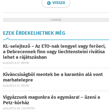
VISSZA
HIRDETÉS
EZEK ÉRDEKELHETNEK MÉG
KL-selejtező – Az ETO-nak lengyel vagy feröeri,
a Debrecennek finn vagy liechtensteini riválisa
lehet a rájátszásban
AUGUSZTUS 07., PÉNTEK
Kíváncsiságból mentek be a karantén alá vont
marhatelepre
AUGUSZTUS 07., PÉNTEK
Vigyázzunk magunkra és egymásra! – üzeni a
Petz-kórház
AUGUSZTUS 06., CSÜTÖRTÖK