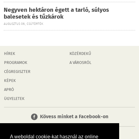
Negyven hektáron égett a tarló, súlyos
balesetek és tűzkárok
AUGUSZTUS 06., CSÜTÖRTÖK
HÍREK
KÖZÉRDEKŰ
PROGRAMOK
A VÁROSRÓL
CÉGREGISZTER
KÉPEK
APRÓ
ÜGYELETEK
Kövess minket a Facebook-on
A weboldal cookie-kat használ az online