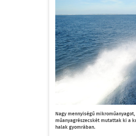
Nagy mennyiségű mikroműanyagot, v
műanyagrészecskét mutattak ki a ku
halak gyomrában.