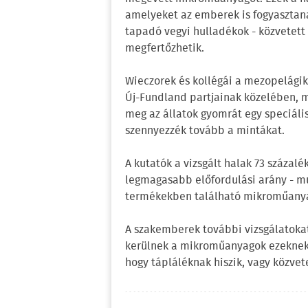
amelyeket az emberek is fogyasztan
tapadó vegyi hulladékok - közvetett
megfertőzhetik.
Wieczorek és kollégái a mezopelágik
Új-Fundland partjainak közelében, m
meg az állatok gyomrát egy speciális
szennyezzék tovább a mintákat.
A kutatók a vizsgált halak 73 százal
legmagasabb előfordulási arány - mu
termékekben található mikroműany
A szakemberek további vizsgálatokat
kerülnek a mikroműanyagok ezeknek a
hogy tápláléknak hiszik, vagy közvet