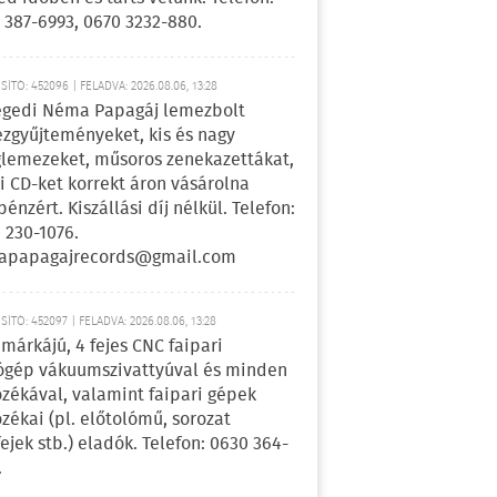
 387-6993, 0670 3232-880.
ÍTÓ: 452096 | FELADVA: 2026.08.06, 13:28
egedi Néma Papagáj lemezbolt
zgyűjteményeket, kis és nagy
lemezeket, műsoros zenekazettákat,
i CD-ket korrekt áron vásárolna
pénzért. Kiszállási díj nélkül. Telefon:
 230-1076.
apapagajrecords@gmail.com
ÍTÓ: 452097 | FELADVA: 2026.08.06, 13:28
márkájú, 4 fejes CNC faipari
gép vákuumszivattyúval és minden
ozékával, valamint faipari gépek
ozékai (pl. előtolómű, sorozat
fejek stb.) eladók. Telefon: 0630 364-
.