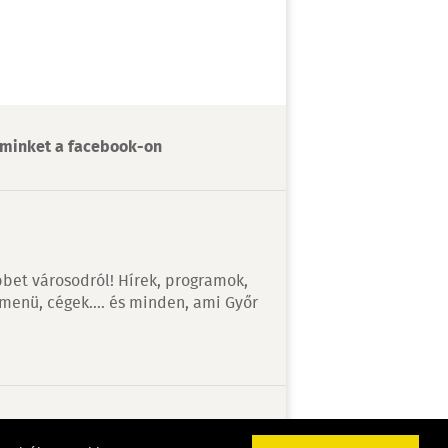
minket a facebook-on
bet városodról! Hírek, programok,
 menü, cégek…. és minden, ami Győr
v