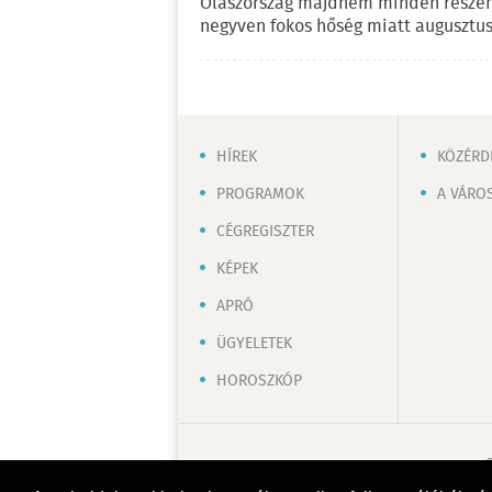
Olaszország majdnem minden részén
negyven fokos hőség miatt augusztus
HÍREK
KÖZÉRD
PROGRAMOK
A VÁRO
CÉGREGISZTER
KÉPEK
APRÓ
ÜGYELETEK
HOROSZKÓP