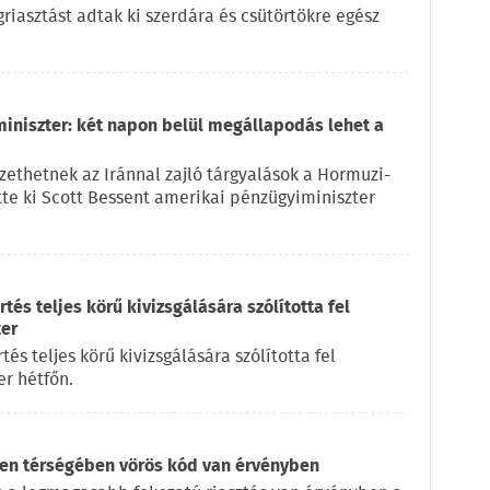
iasztást adtak ki szerdára és csütörtökre egész
miniszter: két napon belül megállapodás lehet a
ethetnek az Iránnal zajló tárgyalások a Hormuzi-
ette ki Scott Bessent amerikai pénzügyiminiszter
és teljes körű kivizsgálására szólította fel
ter
s teljes körű kivizsgálására szólította fel
r hétfőn.
en térségében vörös kód van érvényben