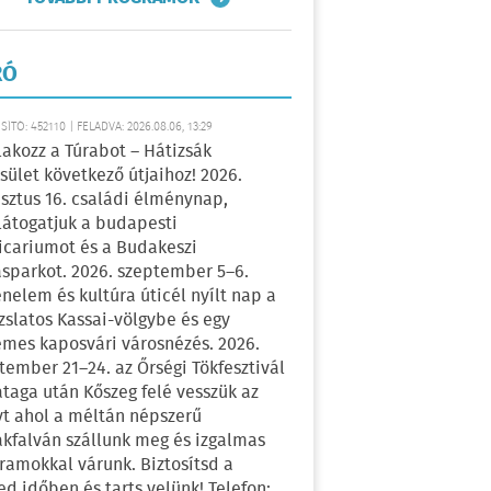
RÓ
ÍTÓ: 452110 | FELADVA: 2026.08.06, 13:29
lakozz a Túrabot – Hátizsák
sület következő útjaihoz! 2026.
sztus 16. családi élménynap,
átogatjuk a budapesti
icariumot és a Budakeszi
sparkot. 2026. szeptember 5–6.
énelem és kultúra úticél nyílt nap a
zslatos Kassai-völgybe és egy
emes kaposvári városnézés. 2026.
tember 21–24. az Őrségi Tökfesztivál
ataga után Kőszeg felé vesszük az
yt ahol a méltán népszerű
kfalván szállunk meg és izgalmas
ramokkal várunk. Biztosítsd a
ed időben és tarts velünk! Telefon: