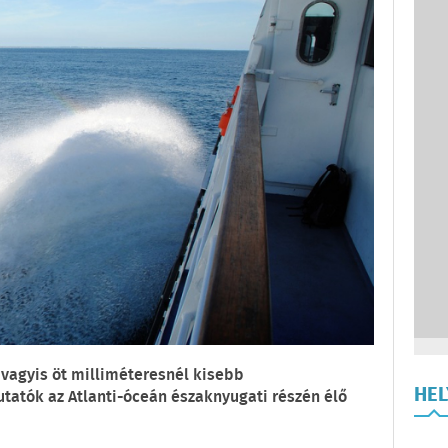
agyis öt milliméteresnél kisebb
HE
tatók az Atlanti-óceán északnyugati részén élő