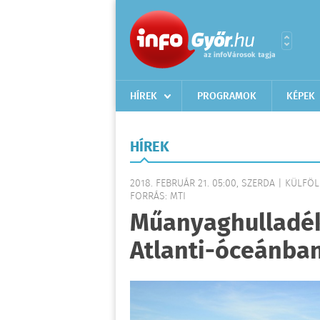
HÍREK
PROGRAMOK
KÉPEK
HÍREK
2018. FEBRUÁR 21. 05:00, SZERDA | KÜLFÖ
FORRÁS: MTI
Műanyaghulladék
Atlanti-óceánba