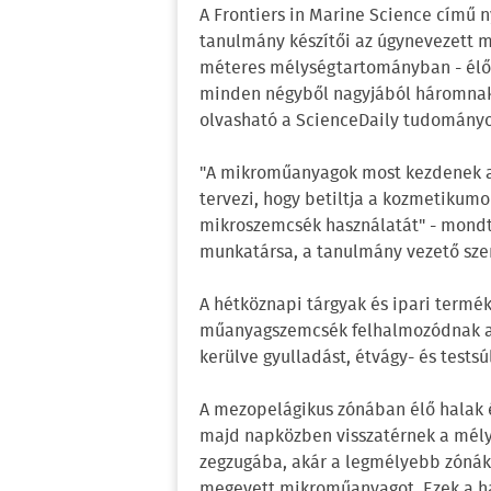
A Frontiers in Marine Science című 
tanulmány készítői az úgynevezett 
méteres mélységtartományban - élő h
minden négyből nagyjából háromnak
olvasható a ScienceDaily tudományo
"A mikroműanyagok most kezdenek a
tervezi, hogy betiltja a kozmetikum
mikroszemcsék használatát" - mondt
munkatársa, a tanulmány vezető szer
A hétköznapi tárgyak és ipari term
műanyagszemcsék felhalmozódnak a t
kerülve gyulladást, étvágy- és test
A mezopelágikus zónában élő halak éj
majd napközben visszatérnek a mély
zegzugába, akár a legmélyebb zónákb
megevett mikroműanyagot. Ezek a hal