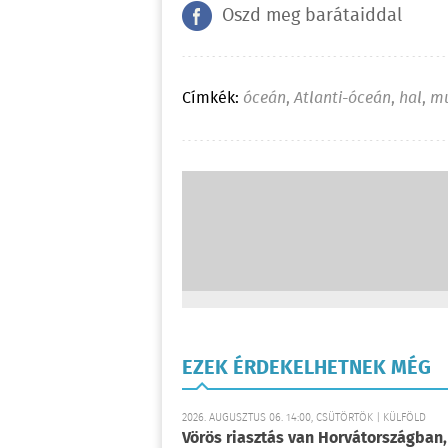
Oszd meg barátaiddal
Címkék:
óceán
,
Atlanti-óceán
,
hal
,
m
EZEK ÉRDEKELHETNEK MÉG
2026. AUGUSZTUS 06. 14:00, CSÜTÖRTÖK | KÜLFÖLD
Vörös riasztás van Horvátországban,