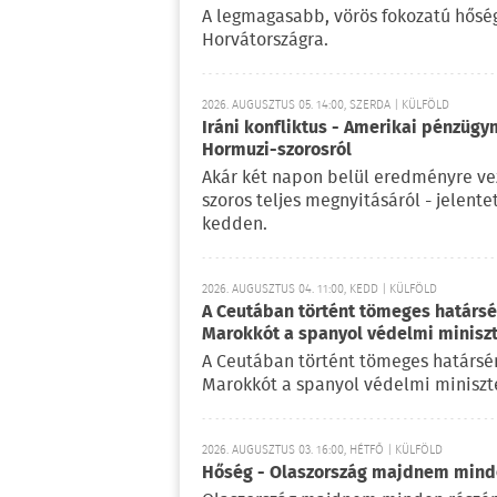
A legmagasabb, vörös fokozatú hőségr
Horvátországra.
2026. AUGUSZTUS 05. 14:00, SZERDA | KÜLFÖLD
Iráni konfliktus - Amerikai pénzügy
Hormuzi-szorosról
Akár két napon belül eredményre vez
szoros teljes megnyitásáról - jelent
kedden.
2026. AUGUSZTUS 04. 11:00, KEDD | KÜLFÖLD
A Ceutában történt tömeges határsért
Marokkót a spanyol védelmi minisz
A Ceutában történt tömeges határsérté
Marokkót a spanyol védelmi miniszte
2026. AUGUSZTUS 03. 16:00, HÉTFŐ | KÜLFÖLD
Hőség - Olaszország majdnem mind