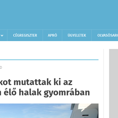
CÉGREGISZTER
APRÓ
ÜGYELETEK
OLVASÓSAR
LD
ot mutattak ki az
n élő halak gyomrában