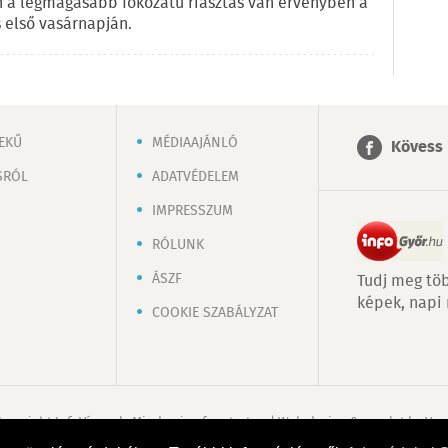
 a legmagasabb fokozatú riasztás van érvényben a
 első vasárnapján.
EKŰ
MÉDIAAJÁNLÓ
Kövess 
SRÓL
ADATVÉDELEM
IMPRESSZUM
RÓLUNK
ÁSZF
Tudj meg töb
képek, napi
COOKIE SZABÁLYZAT
Copyright InfoVárosok. Minden jog fenntartva. | Web design & arculat by
Voo