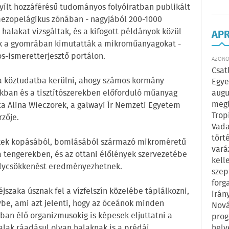
nyílt hozzáférésű tudományos folyóiratban publikált
mezopelágikus zónában - nagyjából 200-1000
alakat vizsgáltak, és a kifogott példányok közül
AP
 a gyomrában kimutatták a mikroműanyagokat -
s-ismeretterjesztő portálon.
AZONOS
Csat
 köztudatba kerülni, ahogy számos kormány
Egye
augu
okban és a tisztítószerekben előforduló műanyag
megl
a Alina Wieczorek, a galwayi Ír Nemzeti Egyetem
Trop
zője.
Vada
tört
ékek kopásából, bomlásából származó mikroméretű
vará
engerekben, és az ottani élőlények szervezetébe
kell
súlycsökkenést eredményezhetnek.
szep
forg
szaka úsznak fel a vízfelszín közelébe táplálkozni,
irán
be, ami azt jelenti, hogy az óceánok minden
Nová
an élő organizmusokig is képesek eljuttatni a
prog
hely
ak ráadásul olyan halaknak is a prédái,