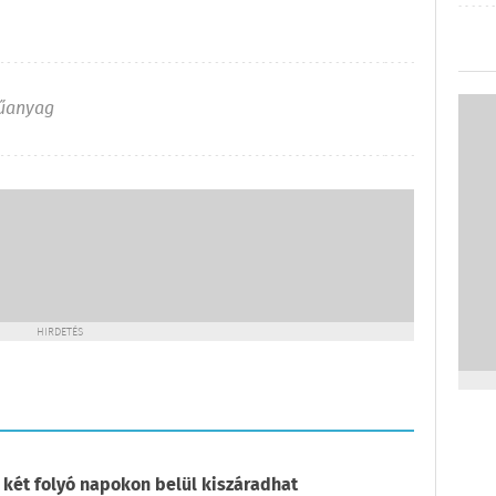
űanyag
HIRDETÉS
 két folyó napokon belül kiszáradhat