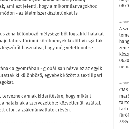
0670
ak, ami azt jelenti, hogy a mikorműanyagokhoz
 módon - az élelmiszerkészletünket is
AZONOS
A sz
us zóna különböző mélységeiből fogtak ki halakat
leme
ajd laboratóriumi körülmények között vizsgálták
hang
zene
 légszűrőt használva, hogy még véletlenül se
kész
0630
nem
ékának a gyomrában - globálisan nézve ez az egyik
tattak ki különböző, egyebek között a textilipari
agokat.
AZONOS
CMS 
maró
 terveznek annak kiderítésére, hogy miként
tart
 halaknak a szervezetébe: közvetlenül, azáltal,
tart
ett úton, a zsákmányállatok révén.
fúró
7784