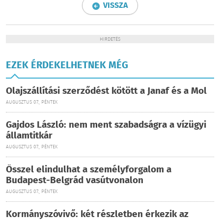
VISSZA
HIRDETÉS
EZEK ÉRDEKELHETNEK MÉG
Olajszállítási szerződést kötött a Janaf és a Mol
AUGUSZTUS 07., PÉNTEK
Gajdos László: nem ment szabadságra a vízügyi
államtitkár
AUGUSZTUS 07., PÉNTEK
Ősszel elindulhat a személyforgalom a
Budapest-Belgrád vasútvonalon
AUGUSZTUS 07., PÉNTEK
Kormányszóvivő: két részletben érkezik az