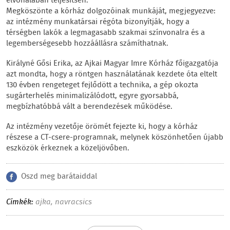
élvonalában teljesítsen.
Megköszönte a kórház dolgozóinak munkáját, megjegyezve:
az intézmény munkatársai régóta bizonyítják, hogy a
térségben lakók a legmagasabb szakmai színvonalra és a
legemberségesebb hozzáállásra számíthatnak.
Királyné Gősi Erika, az Ajkai Magyar Imre Kórház főigazgatója
azt mondta, hogy a röntgen használatának kezdete óta eltelt
130 évben rengeteget fejlődött a technika, a gép okozta
sugárterhelés minimalizálódott, egyre gyorsabbá,
megbízhatóbbá vált a berendezések működése.
Az intézmény vezetője örömét fejezte ki, hogy a kórház
részese a CT-csere-programnak, melynek köszönhetően újabb
eszközök érkeznek a közeljövőben.
Oszd meg barátaiddal
Címkék:
ajka
,
navracsics