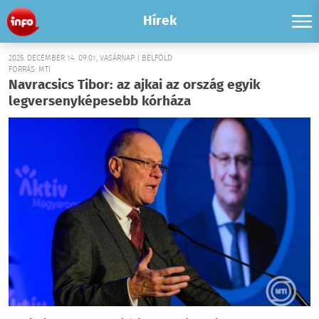
Hírek
2025. DECEMBER 14. 09:01, VASÁRNAP | BELFÖLD
FORRÁS: MTI
Navracsics Tibor: az ajkai az ország egyik
legversenyképesebb kórháza