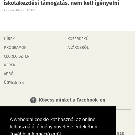
iskolakezdési támogatás, nem kell igényelni
AUGUSZTUS 07., PÉNTEK
HÍREK
KÖZÉRDEKŰ
PROGRAMOK
A VÁROSRÓL
CÉGREGISZTER
KÉPEK
APRÓ
ÜGYELETEK
Kövess minket a Facebook-on
A weboldal cookie-kat használ az online
felhasználói élmény növelése érdekében.
Tudj meg többet városodról! Hírek, programok, képek, napi
További információ erről