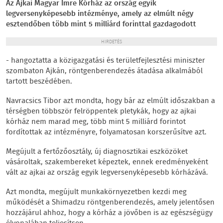
Az Ajkai Magyar Imre Kórház az ország egyik
legversenyképesebb intézménye, amely az elmúlt négy
esztendőben több mint 5 milliárd forinttal gazdagodott
HIRDETÉS
- hangoztatta a közigazgatási és területfejlesztési miniszter
szombaton Ajkán, röntgenberendezés átadása alkalmából
tartott beszédében.
Navracsics Tibor azt mondta, hogy bár az elmúlt időszakban a
térségben többször felröppentek pletykák, hogy az ajkai
kórház nem marad meg, több mint 5 milliárd forintot
fordítottak az intézményre, folyamatosan korszerűsítve azt.
Megújult a fertőzőosztály, új diagnosztikai eszközöket
vásároltak, szakembereket képeztek, ennek eredményeként
vált az ajkai az ország egyik legversenyképesebb kórházává.
Azt mondta, megújult munkakörnyezetben kezdi meg
működését a Shimadzu röntgenberendezés, amely jelentősen
hozzájárul ahhoz, hogy a kórház a jövőben is az egészségügy