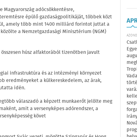
se Magyarország adócsökkentésre,
eremtésre épülő gazdaságpolitikáját, többek közt
AP
, amely több mint 1400 milliárd forintot juttat a
 - közölte a Nemzetgazdasági Minisztérium (NGM)
AZONOS
Csat
Egye
r összesen húsz alfaktorából tizenötben javult
augu
megl
Trop
iai infrastruktúra és az intézményi környezet
Vada
jobb eredményeket a külkereskedelem, az árak,
tört
utatta idén.
vará
kell
 legtöbb válaszadó a képzett munkaerőt jelölte meg
szep
maként, amit a versenyképes adórendszer, a
forg
ersenyképesség követ
irán
Nová
prog
hely
angsort Svájc vezeti, mögötte Szingapúr és Hong