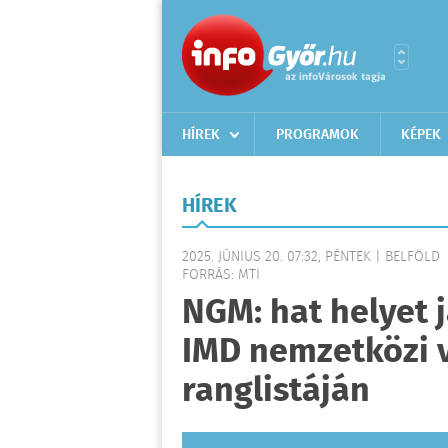
HÍREK
PROGRAMOK
KÉPEK
HÍREK
2025. JÚNIUS 20. 07:32, PÉNTEK | BELFÖLD
FORRÁS: MTI
NGM: hat helyet 
IMD nemzetközi 
ranglistáján