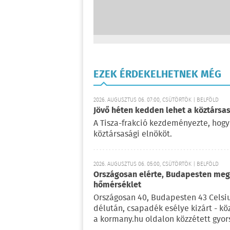
EZEK ÉRDEKELHETNEK MÉG
2026. AUGUSZTUS 06. 07:00, CSÜTÖRTÖK | BELFÖLD
Jövő héten kedden lehet a köztársas
A Tisza-frakció kezdeményezte, hogy
köztársasági elnököt.
2026. AUGUSZTUS 06. 05:00, CSÜTÖRTÖK | BELFÖLD
Országosan elérte, Budapesten meg 
hőmérséklet
Országosan 40, Budapesten 43 Celsi
délután, csapadék esélye kizárt - kö
a kormany.hu oldalon közzétett gyor