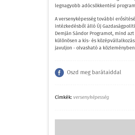
legnagyobb adócsökkentési programj
A versenyképesség további erősítéséh
intézkedésből álló Új Gazdaságpoliti
Demján Sándor Programot, mind azt a
különösen a kis- és középvállalkozá
javuljon - olvasható a közleményben
Oszd meg barátaiddal
Címkék:
versenyképesség