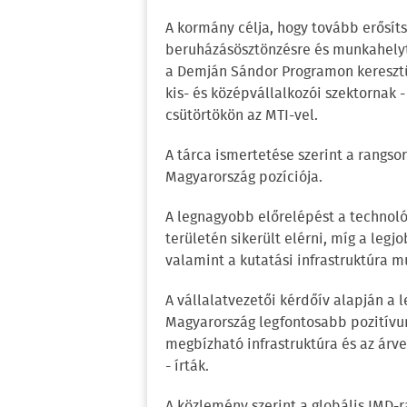
A kormány célja, hogy tovább erősít
beruházásösztönzésre és munkahelyt
a Demján Sándor Programon keresztül
kis- és középvállalkozói szektornak
csütörtökön az MTI-vel.
A tárca ismertetése szerint a rangso
Magyarország pozíciója.
A legnagyobb előrelépést a technológ
területén sikerült elérni, míg a leg
valamint a kutatási infrastruktúra m
A vállalatvezetői kérdőív alapján a
Magyarország legfontosabb pozitívu
megbízható infrastruktúra és az árv
- írták.
A közlemény szerint a globális IMD-r