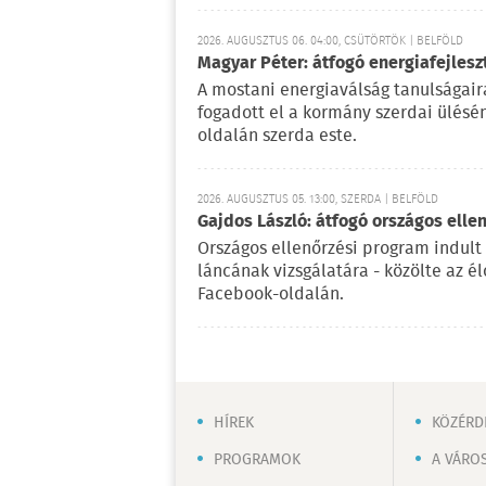
2026. AUGUSZTUS 06. 04:00, CSÜTÖRTÖK | BELFÖLD
Magyar Péter: átfogó energiafejlesz
A mostani energiaválság tanulságaira
fogadott el a kormány szerdai ülésé
oldalán szerda este.
2026. AUGUSZTUS 05. 13:00, SZERDA | BELFÖLD
Gajdos László: átfogó országos elle
Országos ellenőrzési program indult
láncának vizsgálatára - közölte az é
Facebook-oldalán.
HÍREK
KÖZÉRD
PROGRAMOK
A VÁRO