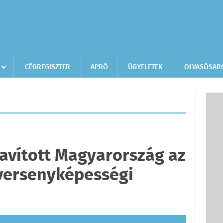
CÉGREGISZTER
APRÓ
ÜGYELETEK
OLVASÓSAR
javított Magyarország az
versenyképességi