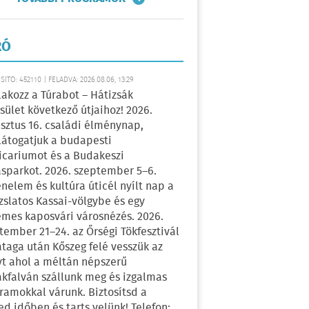
RÓ
ÍTÓ: 452110 | FELADVA: 2026.08.06, 13:29
lakozz a Túrabot – Hátizsák
sület következő útjaihoz! 2026.
sztus 16. családi élménynap,
átogatjuk a budapesti
icariumot és a Budakeszi
sparkot. 2026. szeptember 5–6.
énelem és kultúra úticél nyílt nap a
zslatos Kassai-völgybe és egy
emes kaposvári városnézés. 2026.
tember 21–24. az Őrségi Tökfesztivál
ataga után Kőszeg felé vesszük az
yt ahol a méltán népszerű
kfalván szállunk meg és izgalmas
ramokkal várunk. Biztosítsd a
ed időben és tarts velünk! Telefon: