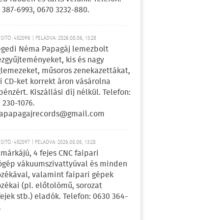
 387-6993, 0670 3232-880.
ÍTÓ: 452096 | FELADVA: 2026.08.06, 13:28
egedi Néma Papagáj lemezbolt
zgyűjteményeket, kis és nagy
lemezeket, műsoros zenekazettákat,
i CD-ket korrekt áron vásárolna
pénzért. Kiszállási díj nélkül. Telefon:
 230-1076.
apapagajrecords@gmail.com
ÍTÓ: 452097 | FELADVA: 2026.08.06, 13:28
márkájú, 4 fejes CNC faipari
gép vákuumszivattyúval és minden
ozékával, valamint faipari gépek
ozékai (pl. előtolómű, sorozat
fejek stb.) eladók. Telefon: 0630 364-
.