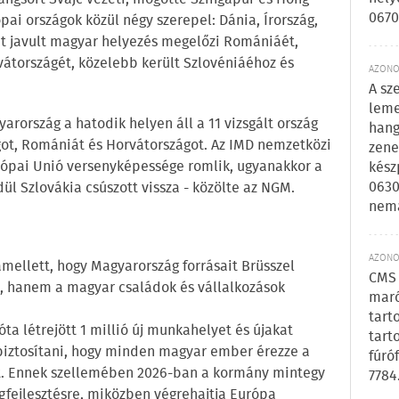
0670
ai országok közül négy szerepel: Dánia, Írország,
et javult magyar helyezés megelőzi Romániáét,
vátországét, közelebb került Szlovéniáéhoz és
AZONOS
A sz
leme
rország a hatodik helyen áll a 11 vizsgált ország
hang
ot, Romániát és Horvátországot. Az IMD nemzetközi
zene
urópai Unió versenyképessége romlik, ugyanakkor a
kész
0630
dül Szlovákia csúszott vissza - közölte az NGM.
nem
AZONOS
mellett, hogy Magyarország forrásait Brüsszel
CMS 
a, hanem a magyar családok és vállalkozások
maró
tart
ta létrejött 1 millió új munkahelyet és újakat
tart
s biztosítani, hogy minden magyar ember érezze a
fúró
t. Ennek szellemében 2026-ban a kormány mintegy
7784
ágfejlesztésre, miközben végrehajtja Európa