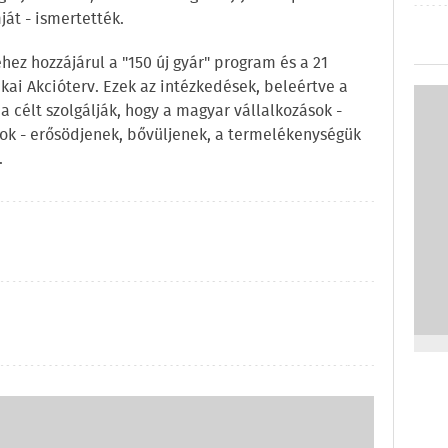
át - ismertették.
ez hozzájárul a "150 új gyár" program és a 21
kai Akcióterv. Ezek az intézkedések, beleértve a
 célt szolgálják, hogy a magyar vállalkozások -
sok - erősödjenek, bővüljenek, a termelékenységük
.