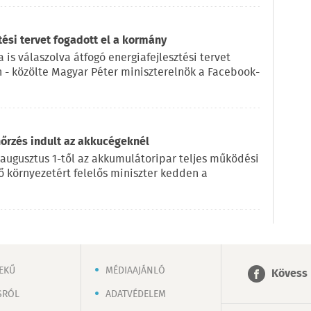
tési tervet fogadott el a kormány
 is válaszolva átfogó energiafejlesztési tervet
n - közölte Magyar Péter miniszterelnök a Facebook-
nőrzés indult az akkucégeknél
 augusztus 1-től az akkumulátoripar teljes működési
lő környezetért felelős miniszter kedden a
EKŰ
MÉDIAAJÁNLÓ
Kövess 
SRÓL
ADATVÉDELEM