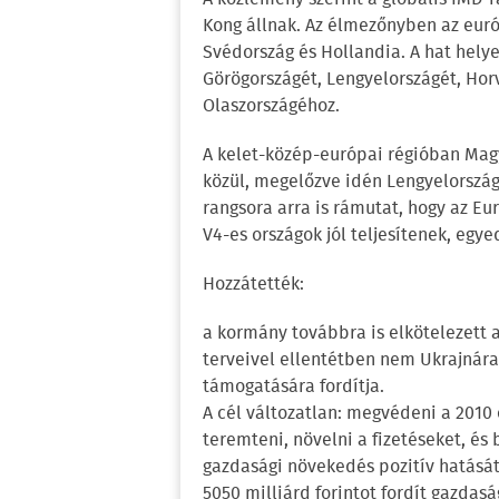
Kong állnak. Az élmezőnyben az európ
Svédország és Hollandia. A hat hely
Görögországét, Lengyelországét, Hor
Olaszországéhoz.
A kelet-közép-európai régióban Magya
közül, megelőzve idén Lengyelország
rangsora arra is rámutat, hogy az E
V4-es országok jól teljesítenek, egye
Hozzátették:
a kormány továbbra is elkötelezett a
terveivel ellentétben nem Ukrajnár
támogatására fordítja.
A cél változatlan: megvédeni a 2010 ó
teremteni, növelni a fizetéseket, é
gazdasági növekedés pozitív hatásá
5050 milliárd forintot fordít gazdas