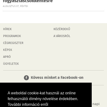
fogyasztáscsökkentésre
AUGUSZTUS 07., PÉNTEK
HÍREK
KÖZÉRDEKŰ
PROGRAMOK
A VÁROSRÓL
CÉGREGISZTER
KÉPEK
APRÓ
ÜGYELETEK
Kövess minket a Facebook-on
A weboldal cookie-kat használ az online
felhasználói élmény növelése érdekében.
Tudj meg többet városodról! Hírek, programok, képek, napi
További információ erről