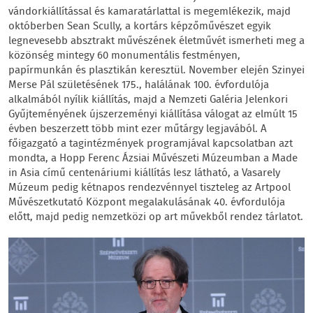
vándorkiállítással és kamaratárlattal is megemlékezik, majd
októberben Sean Scully, a kortárs képzőművészet egyik
legnevesebb absztrakt művészének életművét ismerheti meg a
közönség mintegy 60 monumentális festményen,
papírmunkán és plasztikán keresztül. November elején Szinyei
Merse Pál születésének 175., halálának 100. évfordulója
alkalmából nyílik kiállítás, majd a Nemzeti Galéria Jelenkori
Gyűjteményének újszerzeményi kiállítása válogat az elmúlt 15
évben beszerzett több mint ezer műtárgy legjavából. A
főigazgató a tagintézmények programjával kapcsolatban azt
mondta, a Hopp Ferenc Ázsiai Művészeti Múzeumban a Made
in Asia című centenáriumi kiállítás lesz látható, a Vasarely
Múzeum pedig kétnapos rendezvénnyel tiszteleg az Artpool
Művészetkutató Központ megalakulásának 40. évfordulója
előtt, majd pedig nemzetközi op art művekből rendez tárlatot.