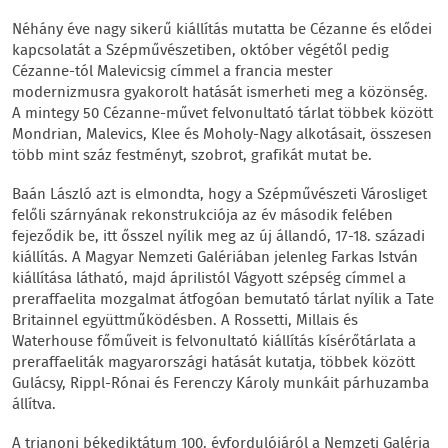
Néhány éve nagy sikerű kiállítás mutatta be Cézanne és elődei
kapcsolatát a Szépművészetiben, október végétől pedig
Cézanne-tól Malevicsig címmel a francia mester
modernizmusra gyakorolt hatását ismerheti meg a közönség.
A mintegy 50 Cézanne-művet felvonultató tárlat többek között
Mondrian, Malevics, Klee és Moholy-Nagy alkotásait, összesen
több mint száz festményt, szobrot, grafikát mutat be.
Baán László azt is elmondta, hogy a Szépművészeti Városliget
felőli szárnyának rekonstrukciója az év második felében
fejeződik be, itt ősszel nyílik meg az új állandó, 17-18. századi
kiállítás. A Magyar Nemzeti Galériában jelenleg Farkas István
kiállítása látható, majd áprilistól Vágyott szépség címmel a
preraffaelita mozgalmat átfogóan bemutató tárlat nyílik a Tate
Britainnel együttműködésben. A Rossetti, Millais és
Waterhouse főműveit is felvonultató kiállítás kísérőtárlata a
preraffaeliták magyarországi hatását kutatja, többek között
Gulácsy, Rippl-Rónai és Ferenczy Károly munkáit párhuzamba
állítva.
A trianoni békediktátum 100. évfordulójáról a Nemzeti Galéria