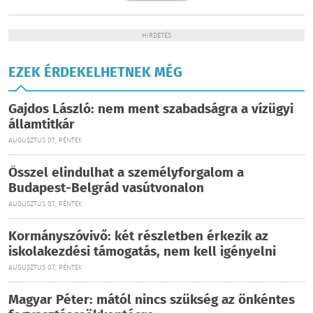
HIRDETÉS
EZEK ÉRDEKELHETNEK MÉG
Gajdos László: nem ment szabadságra a vízügyi
államtitkár
AUGUSZTUS 07., PÉNTEK
Ősszel elindulhat a személyforgalom a
Budapest-Belgrád vasútvonalon
AUGUSZTUS 07., PÉNTEK
Kormányszóvivő: két részletben érkezik az
iskolakezdési támogatás, nem kell igényelni
AUGUSZTUS 07., PÉNTEK
Magyar Péter: mától nincs szükség az önkéntes