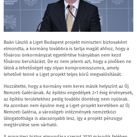
Baán László a Liget Budapest projekt miniszteri biztosaként
elmondta, a kormány továbbra is tartja magát ahhoz, hogy a
fővárosi önkormányzat egyetértése hiányában nem kezd
fővárosi beruházást. De ez nem jelenti azt, hogy a jövőben ne
látná a lehetőséget egy olyan kompromisszumra, amely
lehetővé tenné a Liget projekt teljes körű megvalósítását.
Hozzátette, hogy a kormány nem keres másik helyszínt az Új
Nemzeti Galériának. Az építési engedélyek 2+1 évig érvényesek,
az építési területekhez pedig további döntésig nem nyúlnak.
Ha azonban nem épülne meg a Liget-projekt keretében az Új
Nemzeti Galéria, a városligeti intézmények nemzetközi
látogatottsága is alacsonyabb lesz, így a projekt pénzügyi
megtérülése sem várható.