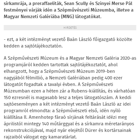
sírkamrája, a preraffaeliták, Sean Scully és Szinyei Merse Pál
festményei várják idén a Szépművészeti Múzeumba, illetve a
Magyar Nemzeti Galériába (MNG) látogatókat.
HIRDETÉS
- ezt, a két intézményt vezető Baán László főigazgató közölte
kedden a sajtótájékoztatón.
A Szépművészeti Múzeum és a Magyar Nemzeti Galéria 2020-as
programjáról kedden tartottak sajtótájékoztatót, ahol
elhangzott, hogy a Szépművészeti Múzeum 2019-ben
nagyjából félmillió, a Nemzeti Galériában pedig 400 ezer
látogatót fogadtak a tavalyi évben. A Szépművészeti
Múzeumban ezen a héten zár a Rubens-kiállítás, és várhatóan
150 ezresnél is magasabb lesz a teljes látogatószám. A keddi
sajtóeseményen a két intézményt vezető Baán László az idei
programról elmondta: a Szépművészeti első, idén nyíló
kiállítása II. Amenhotep fáraó sírjának feltárását idézi meg
áprilistól mintegy 140 műtárggyal és a sírkamra méretarányos
rekonstrukciójával, majd nyár elejétől Dürer és kortársainak
rajzaiból válogat egy kamaratárlat.