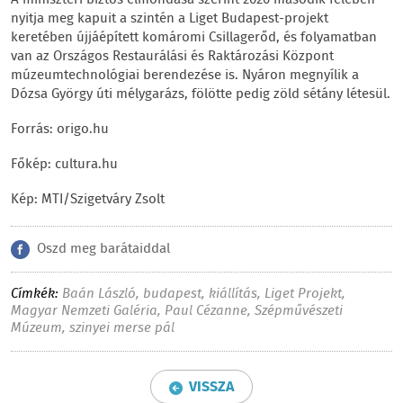
A miniszteri biztos elmondása szerint 2020 második felében
nyitja meg kapuit a szintén a Liget Budapest-projekt
keretében újjáépített komáromi Csillagerőd, és folyamatban
van az Országos Restaurálási és Raktározási Központ
múzeumtechnológiai berendezése is. Nyáron megnyílik a
Dózsa György úti mélygarázs, fölötte pedig zöld sétány létesül.
Forrás: origo.hu
Főkép: cultura.hu
Kép: MTI/Szigetváry Zsolt
Oszd meg barátaiddal
Címkék:
Baán László
,
budapest
,
kiállítás
,
Liget Projekt
,
Magyar Nemzeti Galéria
,
Paul Cézanne
,
Szépművészeti
Múzeum
,
szinyei merse pál
VISSZA