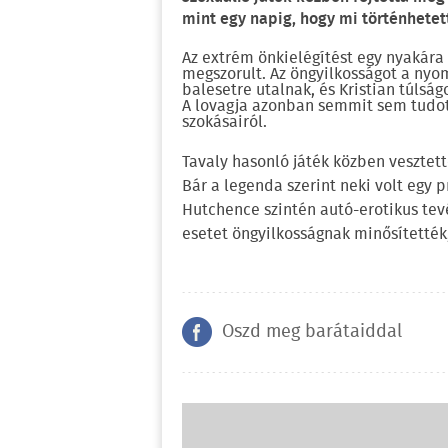
mint egy napig, hogy mi történhetett
Az extrém önkielégítést egy nyakára 
megszorult. Az öngyilkosságot a nyo
balesetre utalnak, és Kristian túlsá
A lovagja azonban semmit sem tudo
szokásairól.
Tavaly hasonló játék közben vesztett
Bár a legenda szerint neki volt egy p
Hutchence szintén autó-erotikus tev
esetet öngyilkosságnak minősítették,
Oszd meg barátaiddal