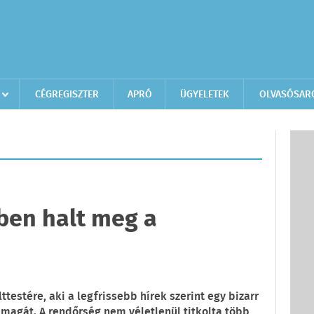
CÉGREGISZTER
APRÓ
ÜGYELETEK
OLVASÓSAR
ben halt meg a
ttestére, aki a legfrissebb hírek szerint egy bizarr
 magát. A rendőrség nem véletlenül titkolta több