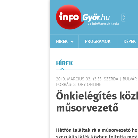
HÍREK
PROGRAMOK
KÉPEK
HÍREK
2010. MÁRCIUS 03. 13:55, SZERDA | BULVÁR
FORRÁS: STORY ONLINE
Önkielégítés köz
műsorvezető
Hétfőn találtak rá a műsorvezető hol
szexuális játék közben fojtotta meg