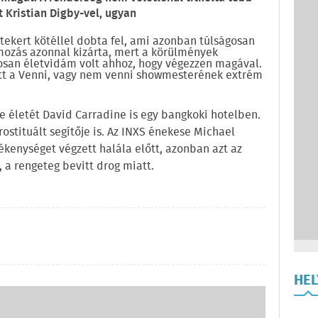
 Kristian Digby-vel, ugyan
tekert kötéllel dobta fel, ami azonban túlságosan
mozás azonnal kizárta, mert a körülmények
gosan életvidám volt ahhoz, hogy végezzen magával.
tt a Venni, vagy nem venni showmesterének extrém
e életét David Carradine is egy bangkoki hotelben.
rostituált segítője is. Az INXS énekese Michael
ékenységet végzett halála előtt, azonban azt az
 a rengeteg bevitt drog miatt.
HE