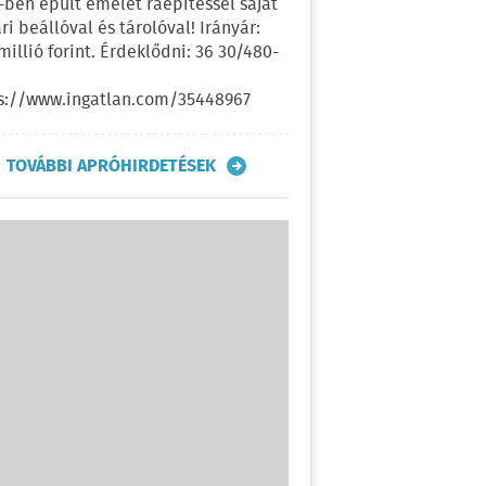
-ben épült emelet ráépítéssel saját
ri beállóval és tárolóval! Irányár:
 millió forint. Érdeklődni: 36 30/480-
s://www.ingatlan.com/35448967
TOVÁBBI APRÓHIRDETÉSEK