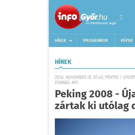
HÍREK
PROGRAMOK
KÉPEK
HÍREK
2016. NOVEMBER 18. 07:43, PÉNTEK | SPOR
FORRÁS: MTI
Peking 2008 - Új
zártak ki utólag