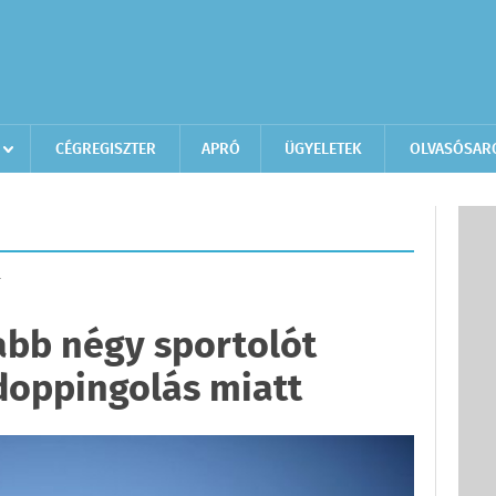
CÉGREGISZTER
APRÓ
ÜGYELETEK
OLVASÓSAR
T
abb négy sportolót
 doppingolás miatt