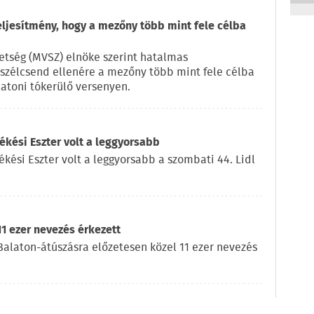
eljesítmény, hogy a mezőny több mint fele célba
vetség (MVSZ) elnöke szerint hatalmas
a szélcsend ellenére a mezőny több mint fele célba
latoni tókerülő versenyen.
kési Eszter volt a leggyorsabb
ékési Eszter volt a leggyorsabb a szombati 44. Lidl
11 ezer nevezés érkezett
l Balaton-átúszásra előzetesen közel 11 ezer nevezés