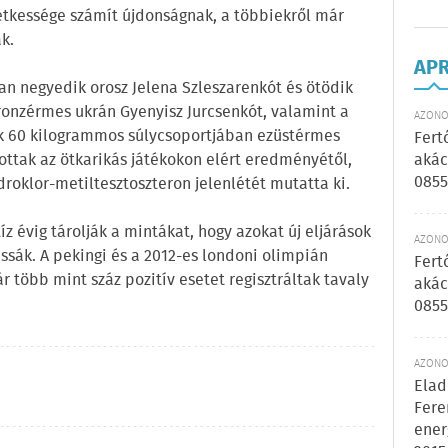
étkessége számít újdonságnak, a többiekről már
k.
AP
n negyedik orosz Jelena Szleszarenkót és ötödik
bronzérmes ukrán Gyenyisz Jurcsenkót, valamint a
AZONOS
úak 60 kilogrammos súlycsoportjában ezüstérmes
Fert
ottak az ötkarikás játékokon elért eredményétől,
akác
0855
oklor-metiltesztoszteron jelenlétét mutatta ki.
z évig tárolják a mintákat, hogy azokat új eljárások
AZONOS
sák. A pekingi és a 2012-es londoni olimpián
Fert
 több mint száz pozitív esetet regisztráltak tavaly
akác
0855
AZONOS
Elad
Fere
ener