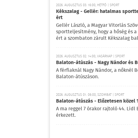
2026. AUGUSZTUS 03. 16:00, HÉTFŐ | SPORT
Kékszalag - Gellér: hatalmas sportt
ért
Gellér László, a Magyar Vitorlás Szö
sportteljesítmény, hogy a hőség és 
ért a szombaton zárult Kékszalag ba
2026. AUGUSZTUS 02. 14:00, VASÁRNAP | SPORT
Balaton-átúszás - Nagy Nándor és Bé
A férfiaknál Nagy Nándor, a nőknél B
Balaton-átúszáson.
2026. AUGUSZTUS 01. 06:00, SZOMBAT | SPORT
Balaton-átúszás - Előzetesen közel 
A ma reggel 7 órakor rajtoló 44. Lid
érkezett.