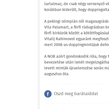
tartalmaz, de csak négy versenyző v
korábban kiderült, hogy doppingolta
A pekingi olimpián női magasugrásba
Vita Palamart, a férfi rúdugrásban 
férfi birkózók között a kötöttfogás
Vitalij Rahimovot egyaránt megfoszt
mert 2008-as doppingmintájuk dehidr
A NOB azért gondoskodik róla, hogy tí
bevezetése után ismét megvizsgálhas
levett minták újraelemzése során már
augusztus óta.
Oszd meg barátaiddal