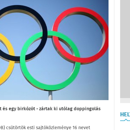
 és egy birkózót - zártak ki utólag doppingolás
HE
B) csütörtök esti sajtóközleménye 16 nevet