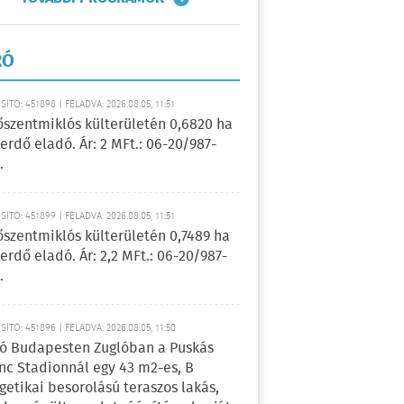
RÓ
ÍTÓ: 451898 | FELADVA: 2026.08.05, 11:51
őszentmiklós külterületén 0,6820 ha
erdő eladó. Ár: 2 MFt.: 06-20/987-
.
ÍTÓ: 451899 | FELADVA: 2026.08.05, 11:51
őszentmiklós külterületén 0,7489 ha
erdő eladó. Ár: 2,2 MFt.: 06-20/987-
.
ÍTÓ: 451896 | FELADVA: 2026.08.05, 11:50
ó Budapesten Zuglóban a Puskás
nc Stadionnál egy 43 m2-es, B
getikai besorolású teraszos lakás,