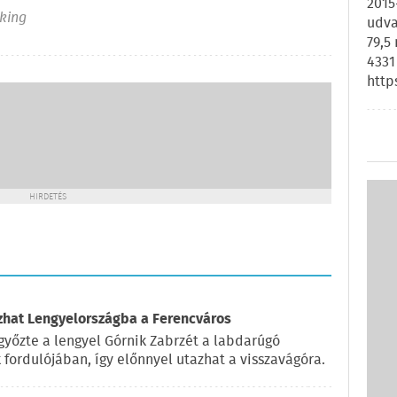
2015
king
udva
79,5
4331
http
HIRDETÉS
azhat Lengyelországba a Ferencváros
győzte a lengyel Górnik Zabrzét a labdarúgó
fordulójában, így előnnyel utazhat a visszavágóra.