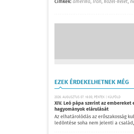
Címkék:
amerika
,
Irán
,
közel-kelet
,
n
EZEK ÉRDEKELHETNEK MÉG
2026. AUGUSZTUS 07. 16:00, PÉNTEK | KÜLFÖLD
XIV. Leó pápa szerint az embereket 
hagyományok elárulását
Az elhatárolódás az erőszakosság kul
ledöntése soha nem jelenti a család