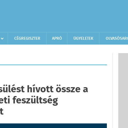
CÉGREGISZTER
APRÓ
ÜGYELETEK
OLVASÓSAR
ülést hívott össze a
ti feszültség
t