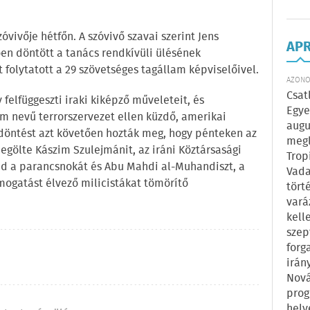
zóvivője hétfőn. A szóvivő szavai szerint Jens
AP
ően döntött a tanács rendkívüli ülésének
folytatott a 29 szövetséges tagállam képviselőivel.
AZONOS
Csat
felfüggeszti iraki kiképző műveleteit, és
Egye
lam nevű terrorszervezet ellen küzdő, amerikai
augu
 döntést azt követően hozták meg, hogy pénteken az
megl
egölte Kászim Szulejmánit, az iráni Köztársasági
Trop
gád a parancsnokát és Abu Mahdi al-Muhandiszt, a
Vada
mogatást élvező milicistákat tömörítő
tört
vará
kell
szep
forg
irán
Nová
prog
hely