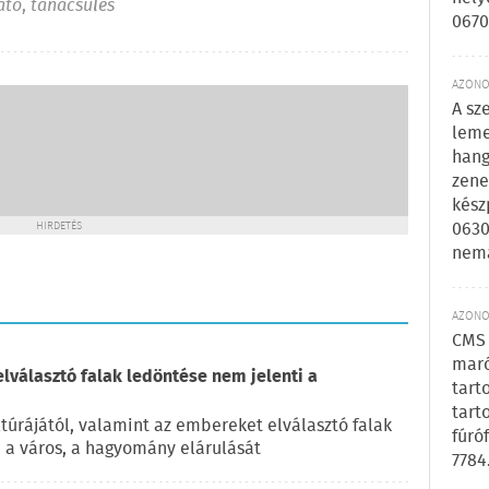
ato
,
tanácsülés
0670
AZONOS
A sz
leme
hang
zene
kész
0630
HIRDETÉS
nem
AZONOS
CMS 
maró
elválasztó falak ledöntése nem jelenti a
tart
tart
túrájától, valamint az embereket elválasztó falak
fúró
, a város, a hagyomány elárulását
7784