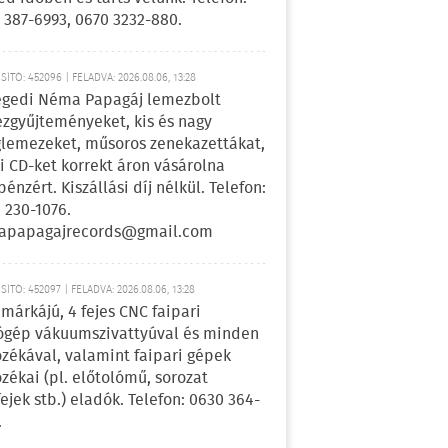
 387-6993, 0670 3232-880.
ÍTÓ: 452096 | FELADVA: 2026.08.06, 13:28
egedi Néma Papagáj lemezbolt
zgyűjteményeket, kis és nagy
lemezeket, műsoros zenekazettákat,
i CD-ket korrekt áron vásárolna
pénzért. Kiszállási díj nélkül. Telefon:
 230-1076.
apapagajrecords@gmail.com
ÍTÓ: 452097 | FELADVA: 2026.08.06, 13:28
márkájú, 4 fejes CNC faipari
gép vákuumszivattyúval és minden
ozékával, valamint faipari gépek
ozékai (pl. előtolómű, sorozat
fejek stb.) eladók. Telefon: 0630 364-
.