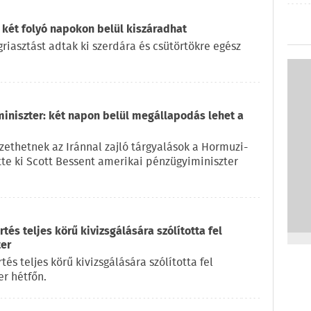
 két folyó napokon belül kiszáradhat
iasztást adtak ki szerdára és csütörtökre egész
miniszter: két napon belül megállapodás lehet a
ethetnek az Iránnal zajló tárgyalások a Hormuzi-
ette ki Scott Bessent amerikai pénzügyiminiszter
és teljes körű kivizsgálására szólította fel
ter
s teljes körű kivizsgálására szólította fel
r hétfőn.