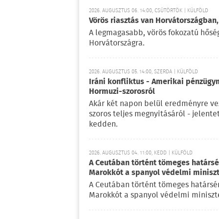
2026. AUGUSZTUS 06. 14:00, CSÜTÖRTÖK | KÜLFÖLD
Vörös riasztás van Horvátországban,
A legmagasabb, vörös fokozatú hőségr
Horvátországra.
2026. AUGUSZTUS 05. 14:00, SZERDA | KÜLFÖLD
Iráni konfliktus - Amerikai pénzügy
Hormuzi-szorosról
Akár két napon belül eredményre vez
szoros teljes megnyitásáról - jelent
kedden.
2026. AUGUSZTUS 04. 11:00, KEDD | KÜLFÖLD
A Ceutában történt tömeges határsért
Marokkót a spanyol védelmi minisz
A Ceutában történt tömeges határsérté
Marokkót a spanyol védelmi miniszte