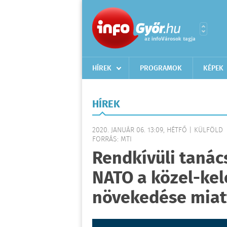
HÍREK
PROGRAMOK
KÉPEK
HÍREK
2020. JANUÁR 06. 13:09, HÉTFŐ | KÜLFÖLD
FORRÁS: MTI
Rendkívüli tanács
NATO a közel-kele
növekedése miat