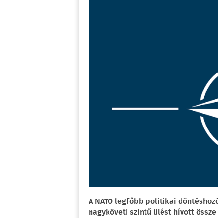
A NATO legfőbb politikai döntéshozó 
nagyköveti szintű ülést hívott össze