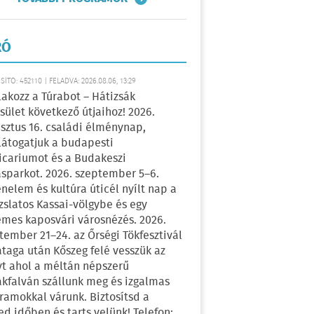
RÓ
ÍTÓ: 452110 | FELADVA: 2026.08.06, 13:29
lakozz a Túrabot – Hátizsák
sület következő útjaihoz! 2026.
sztus 16. családi élménynap,
átogatjuk a budapesti
icariumot és a Budakeszi
sparkot. 2026. szeptember 5–6.
énelem és kultúra úticél nyílt nap a
zslatos Kassai-völgybe és egy
emes kaposvári városnézés. 2026.
tember 21–24. az Őrségi Tökfesztivál
ataga után Kőszeg felé vesszük az
yt ahol a méltán népszerű
kfalván szállunk meg és izgalmas
ramokkal várunk. Biztosítsd a
ed időben és tarts velünk! Telefon: