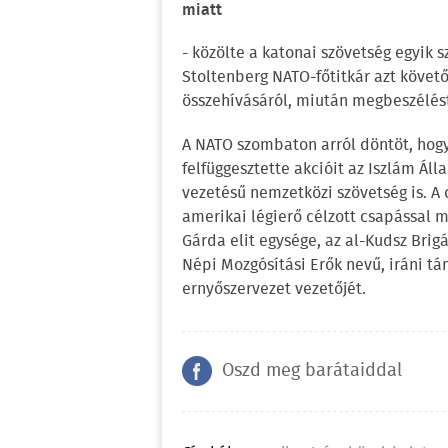
miatt
- közölte a katonai szövetség egyik s
Stoltenberg NATO-főtitkár azt követ
összehívásáról, miután megbeszélést 
A NATO szombaton arról döntöt, hogy 
felfüggesztette akcióit az Iszlám Ál
vezetésű nemzetközi szövetség is. A
amerikai légierő célzott csapással m
Gárda elit egysége, az al-Kudsz Bri
Népi Mozgósítási Erők nevű, iráni tá
ernyőszervezet vezetőjét.
Oszd meg barátaiddal