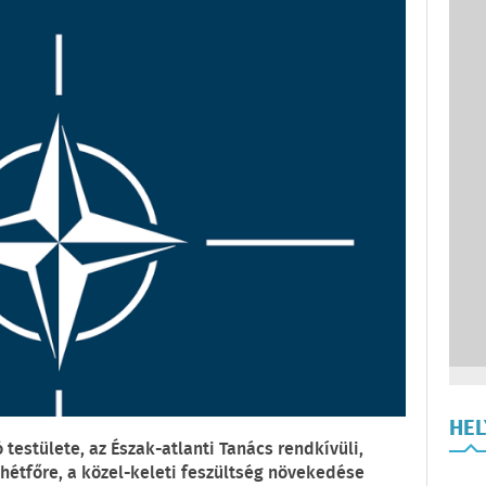
HE
testülete, az Észak-atlanti Tanács rendkívüli,
 hétfőre, a közel-keleti feszültség növekedése