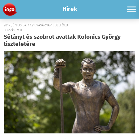
Hírek
2017. JÚNIUS 04. 17:21, VASÁRNAP | BELFÖLD
FORRÁS: MTI
Sétányt és szobrot avattak Kolonics György
tiszteletére