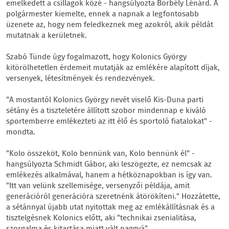
emelkedett a csillagok közé - hangsúlyozta Borbély Lénárd. A
polgármester kiemelte, ennek a napnak a legfontosabb
üzenete az, hogy nem feledkeznek meg azokról, akik példát
mutatnak a kerületnek.
Szabó Tünde úgy fogalmazott, hogy Kolonics György
kitörölhetetlen érdemeit mutatják az emlékére alapított díjak,
versenyek, létesítmények és rendezvények.
"A mostantól Kolonics György nevét viselő Kis-Duna parti
sétány és a tiszteletére állított szobor mindennap e kiváló
sportemberre emlékezteti az itt élő és sportoló fiatalokat" -
mondta.
"Kolo összeköt, Kolo bennünk van, Kolo bennünk él" -
hangsúlyozta Schmidt Gábor, aki leszögezte, ez nemcsak az
emlékezés alkalmával, hanem a hétköznapokban is így van.
"Itt van velünk szellemisége, versenyzői példája, amit
generációról generációra szeretnénk átörökíteni." Hozzátette,
a sétánnyal újabb utat nyitottak meg az emlékállításnak és a
tisztelgésnek Kolonics előtt, aki "technikai zsenialitása,