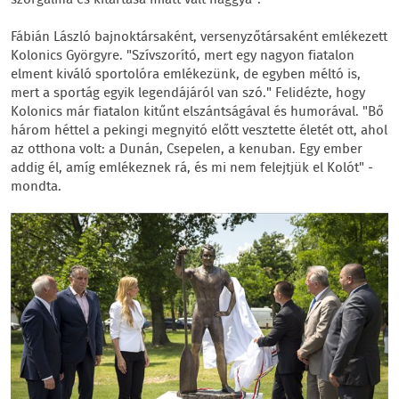
szorgalma és kitartása miatt vált naggyá".
Fábián László bajnoktársaként, versenyzőtársaként emlékezett
Kolonics Györgyre. "Szívszorító, mert egy nagyon fiatalon
elment kiváló sportolóra emlékezünk, de egyben méltó is,
mert a sportág egyik legendájáról van szó." Felidézte, hogy
Kolonics már fiatalon kitűnt elszántságával és humorával. "Bő
három héttel a pekingi megnyitó előtt vesztette életét ott, ahol
az otthona volt: a Dunán, Csepelen, a kenuban. Egy ember
addig él, amíg emlékeznek rá, és mi nem felejtjük el Kolót" -
mondta.