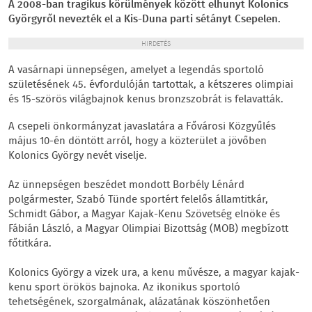
A 2008-ban tragikus körülmények között elhunyt Kolonics
Györgyről nevezték el a Kis-Duna parti sétányt Csepelen.
HIRDETÉS
A vasárnapi ünnepségen, amelyet a legendás sportoló
születésének 45. évfordulóján tartottak, a kétszeres olimpiai
és 15-szörös világbajnok kenus bronzszobrát is felavatták.
A csepeli önkormányzat javaslatára a Fővárosi Közgyűlés
május 10-én döntött arról, hogy a közterület a jövőben
Kolonics György nevét viselje.
Az ünnepségen beszédet mondott Borbély Lénárd
polgármester, Szabó Tünde sportért felelős államtitkár,
Schmidt Gábor, a Magyar Kajak-Kenu Szövetség elnöke és
Fábián László, a Magyar Olimpiai Bizottság (MOB) megbízott
főtitkára.
Kolonics György a vizek ura, a kenu művésze, a magyar kajak-
kenu sport örökös bajnoka. Az ikonikus sportoló
tehetségének, szorgalmának, alázatának köszönhetően