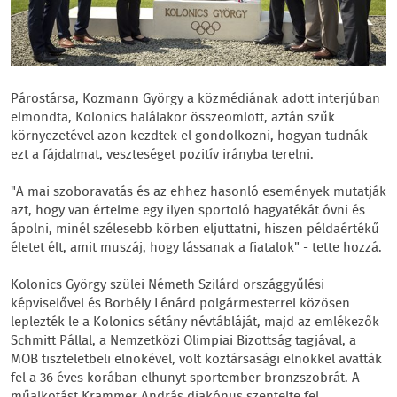
Párostársa, Kozmann György a közmédiának adott interjúban
elmondta, Kolonics halálakor összeomlott, aztán szűk
környezetével azon kezdtek el gondolkozni, hogyan tudnák
ezt a fájdalmat, veszteséget pozitív irányba terelni.
"A mai szoboravatás és az ehhez hasonló események mutatják
azt, hogy van értelme egy ilyen sportoló hagyatékát óvni és
ápolni, minél szélesebb körben eljuttatni, hiszen példaértékű
életet élt, amit muszáj, hogy lássanak a fiatalok" - tette hozzá.
Kolonics György szülei Németh Szilárd országgyűlési
képviselővel és Borbély Lénárd polgármesterrel közösen
leplezték le a Kolonics sétány névtábláját, majd az emlékezők
Schmitt Pállal, a Nemzetközi Olimpiai Bizottság tagjával, a
MOB tiszteletbeli elnökével, volt köztársasági elnökkel avatták
fel a 36 éves korában elhunyt sportember bronzszobrát. A
műalkotást Krammer András diakónus szentelte fel.