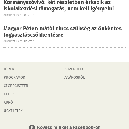
Kormányszóvivő: két részletben érkezik az
iskolakezdési támogatás, nem kell igényelni
AUGUSZTUS 07., PÉNTEK
Magyar Péter: mától nincs szükség az önkéntes
fogyasztáscsökkentésre
AUGUSZTUS 07., PÉNTEK
HÍREK
KÖZÉRDEKŰ
PROGRAMOK
A VÁROSRÓL
CÉGREGISZTER
KÉPEK
APRÓ
ÜGYELETEK
Kövess minket a Facebook-on