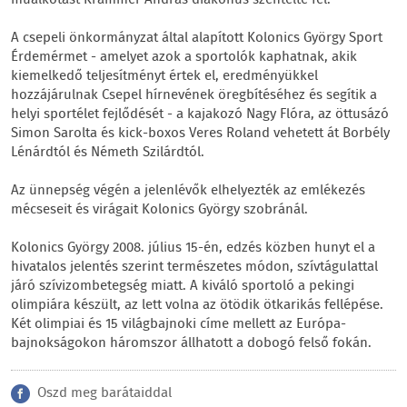
A csepeli önkormányzat által alapított Kolonics György Sport
Érdemérmet - amelyet azok a sportolók kaphatnak, akik
kiemelkedő teljesítményt értek el, eredményükkel
hozzájárulnak Csepel hírnevének öregbítéséhez és segítik a
helyi sportélet fejlődését - a kajakozó Nagy Flóra, az öttusázó
Simon Sarolta és kick-boxos Veres Roland vehetett át Borbély
Lénárdtól és Németh Szilárdtól.
Az ünnepség végén a jelenlévők elhelyezték az emlékezés
mécseseit és virágait Kolonics György szobránál.
Kolonics György 2008. július 15-én, edzés közben hunyt el a
hivatalos jelentés szerint természetes módon, szívtágulattal
járó szívizombetegség miatt. A kiváló sportoló a pekingi
olimpiára készült, az lett volna az ötödik ötkarikás fellépése.
Két olimpiai és 15 világbajnoki címe mellett az Európa-
bajnokságokon háromszor állhatott a dobogó felső fokán.
Oszd meg barátaiddal