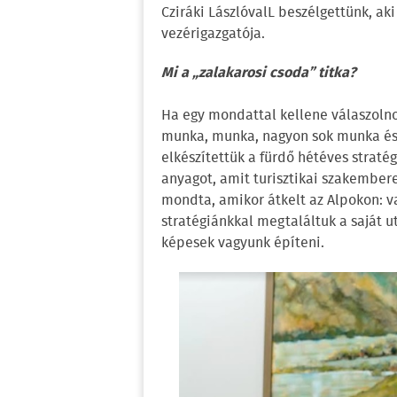
Cziráki LászlóvalL beszélgettünk, ak
vezérigazgatója.
Mi a „zalakarosi csoda” titka?
Ha egy mondattal kellene válaszolno
munka, munka, nagyon sok munka és i
elkészítettük a fürdő hétéves straté
anyagot, amit turisztikai szakember
mondta, amikor átkelt az Alpokon: va
stratégiánkkal megtaláltuk a saját u
képesek vagyunk építeni.