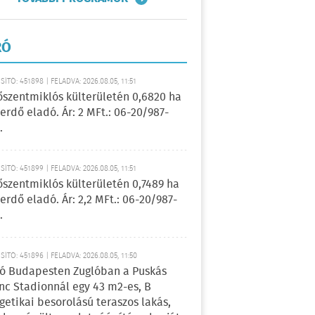
RÓ
ÍTÓ: 451898 | FELADVA: 2026.08.05, 11:51
őszentmiklós külterületén 0,6820 ha
erdő eladó. Ár: 2 MFt.: 06-20/987-
.
ÍTÓ: 451899 | FELADVA: 2026.08.05, 11:51
őszentmiklós külterületén 0,7489 ha
erdő eladó. Ár: 2,2 MFt.: 06-20/987-
.
ÍTÓ: 451896 | FELADVA: 2026.08.05, 11:50
ó Budapesten Zuglóban a Puskás
nc Stadionnál egy 43 m2-es, B
getikai besorolású teraszos lakás,