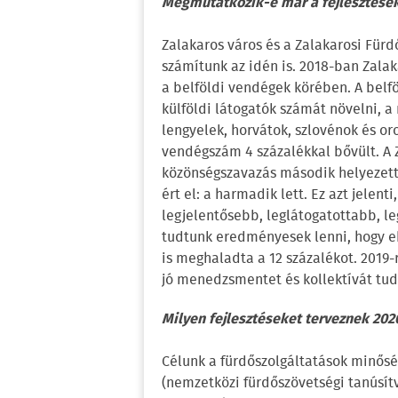
Megmutatkozik-e már a fejlesztése
Zalakaros város és a Zalakarosi Fürd
számítunk az idén is. 2018-ban Zalak
a belföldi vendégek körében. A belf
külföldi látogatók számát növelni, a
lengyelek, horvátok, szlovénok és or
vendégszám 4 százalékkal bővült. A 
közönségszavazás második helyezettj
ért el: a harmadik lett. Ez azt jelent
legjelentősebb, leglátogatottabb, l
tudtunk eredményesek lenni, hogy e
is meghaladta a 12 százalékot. 201
jó menedzsmentet és kollektívát tud
Milyen fejlesztéseket terveznek 202
Célunk a fürdőszolgáltatások minősé
(nemzetközi fürdőszövetségi tanúsít