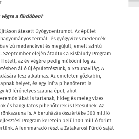
t.
k végre a fürdőben?
lújításon átesett Gyógycentrumot. Az épület
 a hagyományos termál- és gyógyvizes medencék
sós vizű medencével és megújult, emelt szintű
t. Szeptember elején átadtuk a Kisfaludy Program
 Hotelt, az év végére pedig működni fog az
tésben álló új épületrészünk, a Szaunavilág. A
gadására lesz alkalmas. Az emeleten gőzkabin,
nak helyet, és egy infra pihenőteret is
egy 40 férőhelyes szauna épül, ahol
remóniákat is tartanak, hideg és meleg vizes
ok és hangulatos pihenőterek is létesülnek. Az
rönkszauna is. A beruházás összértéke 300 millió
Fejlesztési Program keretein belül 100 millió forint
rtünk. A fennmaradó részt a Zalakarosi Fürdő saját