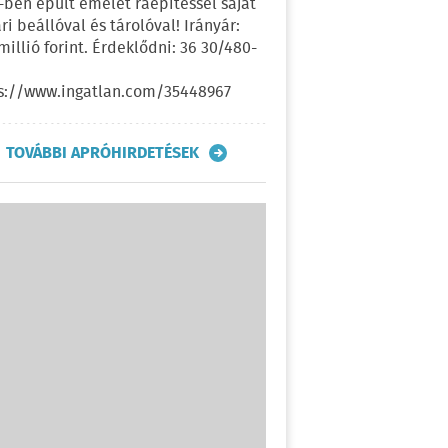
-ben épült emelet ráépítéssel saját
ri beállóval és tárolóval! Irányár:
 millió forint. Érdeklődni: 36 30/480-
s://www.ingatlan.com/35448967
TOVÁBBI APRÓHIRDETÉSEK