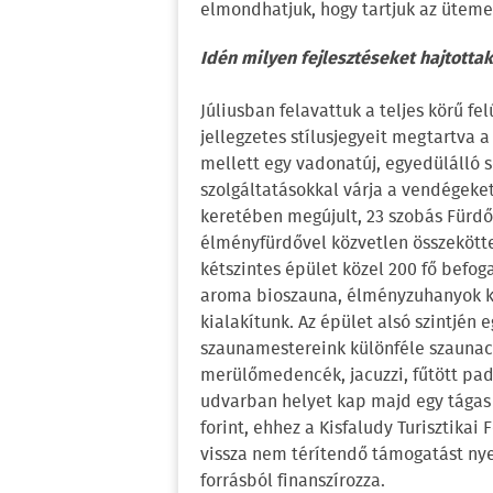
elmondhatjuk, hogy tartjuk az üteme
Idén milyen fejlesztéseket hajtotta
Júliusban felavattuk a teljes körű fe
jellegzetes stílusjegyeit megtartva
mellett egy vadonatúj, egyedülálló 
szolgáltatásokkal várja a vendégeke
keretében megújult, 23 szobás Fürdő
élményfürdővel közvetlen összekötte
kétszintes épület közel 200 fő befo
aroma bioszauna, élményzuhanyok kap
kialakítunk. Az épület alsó szintjén 
szaunamestereink különféle szaunace
merülőmedencék, jacuzzi, fűtött pad
udvarban helyet kap majd egy tágas 
forint, ehhez a Kisfaludy Turisztikai 
vissza nem térítendő támogatást nye
forrásból finanszírozza.