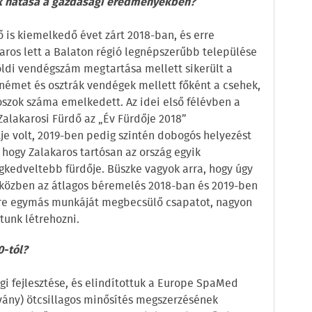
k hatása a gazdasági eredményekben?
ő is kiemelkedő évet zárt 2018-ban, és erre
aros lett a Balaton régió legnépszerűbb települése
öldi vendégszám megtartása mellett sikerült a
 német és osztrák vendégek mellett főként a csehek,
oszok száma emelkedett. Az idei első félévben a
Zalakarosi Fürdő az „Év Fürdője 2018”
e volt, 2019-ben pedig szintén dobogós helyezést
i, hogy Zalakaros tartósan az ország egyik
egkedveltebb fürdője. Büszke vagyok arra, hogy úgy
közben az átlagos béremelés 2018-ban és 2019-ben
9-re egymás munkáját megbecsülő csapatot, nagyon
tunk létrehozni.
0-tól?
gi fejlesztése, és elindítottuk a Europe SpaMed
vány) ötcsillagos minősítés megszerzésének