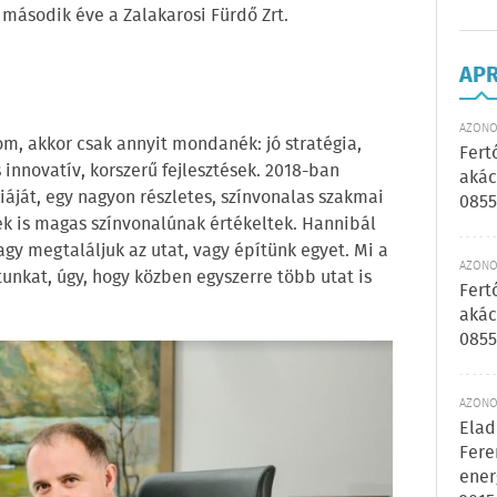
i második éve a Zalakarosi Fürdő Zrt.
AP
AZONOS
m, akkor csak annyit mondanék: jó stratégia,
Fert
nnovatív, korszerű fejlesztések. 2018-ban
akác
giáját, egy nagyon részletes, színvonalas szakmai
0855
ek is magas színvonalúnak értékeltek. Hannibál
gy megtaláljuk az utat, vagy építünk egyet. Mi a
AZONOS
tunkat, úgy, hogy közben egyszerre több utat is
Fert
akác
0855
AZONOS
Elad
Fere
ener