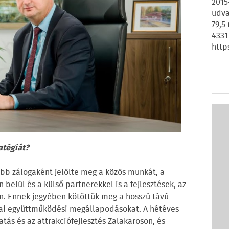
2015
udva
79,5
4331
http
atégiát?
főbb zálogaként jelölte meg a közös munkát, a
belül és a külső partnerekkel is a fejlesztések, az
n. Ennek jegyében kötöttük meg a hosszú távú
akmai együttműködési megállapodásokat. A hétéves
atás és az attrakciófejlesztés Zalakaroson, és