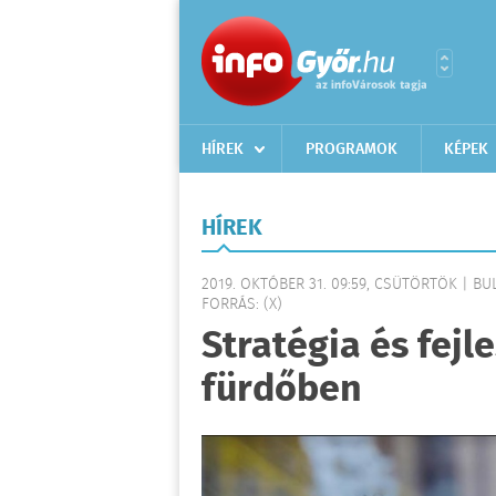
HÍREK
PROGRAMOK
KÉPEK
HÍREK
2019. OKTÓBER 31. 09:59, CSÜTÖRTÖK | BU
FORRÁS: (X)
Stratégia és fejl
fürdőben