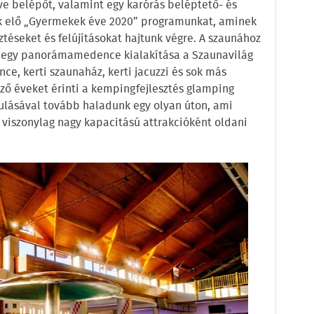
ive belépőt, valamint egy karórás beléptető- és
jük elő „Gyermekek éve 2020” programunkat, aminek
téseket és felújításokat hajtunk végre. A szaunához
l egy panorámamedence kialakítása a Szaunavilág
e, kerti szaunaház, kerti jacuzzi és sok más
ző éveket érinti a kempingfejlesztés glamping
lásával tovább haladunk egy olyan úton, ami
n viszonylag nagy kapacitású attrakcióként oldani