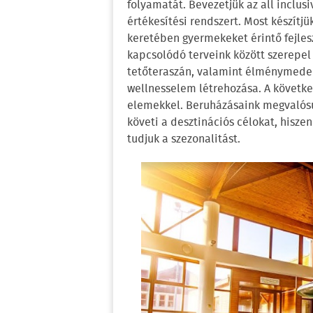
folyamatát. Bevezetjük az all inclus
értékesítési rendszert. Most készít
keretében gyermekeket érintő fejlesz
kapcsolódó terveink között szerepe
tetőteraszán, valamint élménymedenc
wellnesselem létrehozása. A követke
elemekkel. Beruházásaink megvalósu
követi a desztinációs célokat, hisze
tudjuk a szezonalitást.