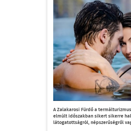
A Zalakarosi Fürdő a termálturizmus
elmúlt időszakban sikert sikerre ha
látogatottságról, népszerűségről vag