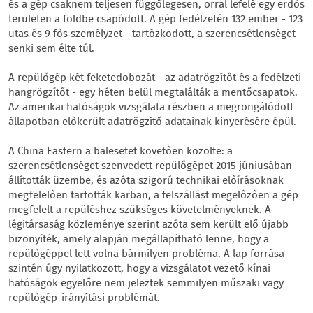
és a gép csaknem teljesen függőlegesen, orral lefelé egy erdős
területen a földbe csapódott. A gép fedélzetén 132 ember - 123
utas és 9 fős személyzet - tartózkodott, a szerencsétlenséget
senki sem élte túl.
A repülőgép két feketedobozát - az adatrögzítőt és a fedélzeti
hangrögzítőt - egy héten belül megtalálták a mentőcsapatok.
Az amerikai hatóságok vizsgálata részben a megrongálódott
állapotban előkerült adatrögzítő adatainak kinyerésére épül.
A China Eastern a balesetet követően közölte: a
szerencsétlenséget szenvedett repülőgépet 2015 júniusában
állították üzembe, és azóta szigorú technikai előírásoknak
megfelelően tartották karban, a felszállást megelőzően a gép
megfelelt a repüléshez szükséges követelményeknek. A
légitársaság közleménye szerint azóta sem került elő újabb
bizonyíték, amely alapján megállapítható lenne, hogy a
repülőgéppel lett volna bármilyen probléma. A lap forrása
szintén úgy nyilatkozott, hogy a vizsgálatot vezető kínai
hatóságok egyelőre nem jeleztek semmilyen műszaki vagy
repülőgép-irányítási problémát.