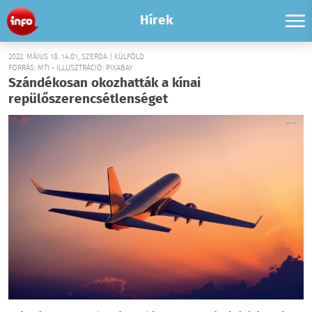
Hírek
2022. MÁJUS 18. 14:01, SZERDA | KÜLFÖLD
FORRÁS: MTI - ILLUSZTRÁCIÓ: PIXABAY
Szándékosan okozhatták a kínai
repülőszerencsétlenséget