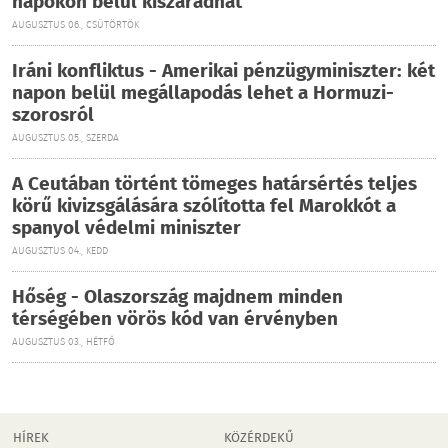
napokon belül kiszáradhat
AUGUSZTUS 06., CSÜTÖRTÖK
Iráni konfliktus - Amerikai pénzügyminiszter: két
napon belül megállapodás lehet a Hormuzi-
szorosról
AUGUSZTUS 05., SZERDA
A Ceutában történt tömeges határsértés teljes
körű kivizsgálására szólította fel Marokkót a
spanyol védelmi miniszter
AUGUSZTUS 04., KEDD
Hőség - Olaszország majdnem minden
térségében vörös kód van érvényben
AUGUSZTUS 03., HÉTFŐ
HÍREK
KÖZÉRDEKŰ