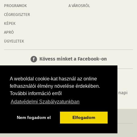
PROGRAMOK
A VÁROSRÓL
CÉGREGISZTER
KÉPEK
APRÓ
ÜGYELETEK
Kövess minket a Facebook-on
A weboldal cookie-kat használ az online
felhasználói élmény növelése érdekében.
Tudj meg többet városodról! Hírek, programok, képek, napi
További információ erről
menü, cégek…. és minden, ami Győr
Adatvédelmi Szabályzatunkban
MÉDIAAJÁNLÓ
ADATVÉDELEM
IMPRESSZUM
RÓLUNK
ÁSZF
Nem fogadom el
Elfogadom
Copyright InfoVárosok. Minden jog fenntartva. | Web design & arculat by
Voov