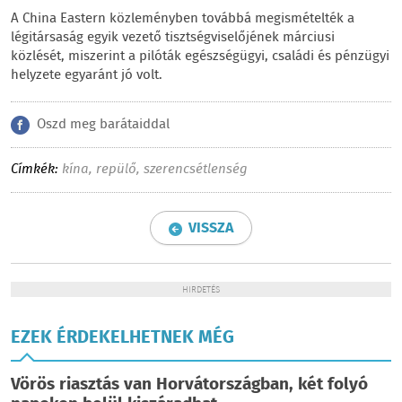
A China Eastern közleményben továbbá megismételték a
légitársaság egyik vezető tisztségviselőjének márciusi
közlését, miszerint a pilóták egészségügyi, családi és pénzügyi
helyzete egyaránt jó volt.
Oszd meg barátaiddal
Címkék:
kína
,
repülő
,
szerencsétlenség
VISSZA
HIRDETÉS
EZEK ÉRDEKELHETNEK MÉG
Vörös riasztás van Horvátországban, két folyó