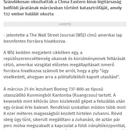
Szándékosan okozhatták a China Eastern kínai légitársaság
belföldi járatának márciusban történt katasztrófáját, amely
132 ember halálát okozta
HIRDETÉS
- jelentette a The Wall Street Journal (WSJ) című amerikai lap
bennfentes forrásra hivatkozva.
A WSJ kedden megjelent cikkében egy, a
repülőszerencsétlenség okainak és körülményeinek feltárását
célzó, amerikai vizsgálat előzetes megállapításait ismerő
forrásra hivatkozva számolt be arról, hogy a gép "úgy
viselkedett, ahogyan arra a pilótafülkéből kapott utasítást".
A március 21-én lezuhant Boeing 737-800-as típusú
utasszállító Kunmingból Kantonba (Kuangcsou) tartott. A
kevesebb mint kétórás úton közlekedő gépet a felszállás után
egy órával érte baleset. Rendkívül szokatlan módon több mint
8 ezer méteres magasságból kezdett hirtelen zuhanni. Rövid
ideig úgy tűnt, sikerült megállítani a zuhanást, de aztán pár
perc múlva megszakadt a kapcsolat a földi irányítóközponttal,