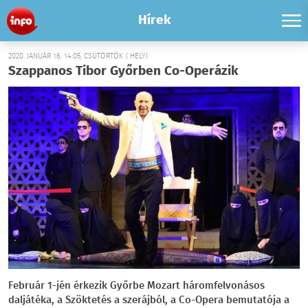
Hírek
2020. JANUÁR 16. 14:05, CSÜTÖRTÖK | HELYI
Szappanos Tibor Győrben Co-Operázik
Február 1-jén érkezik Győrbe Mozart háromfelvonásos
daljátéka, a Szöktetés a szerájból, a Co-Opera bemutatója a