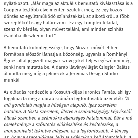
nyilatkozott: „Már maga az aktuális bemutató kiválasztása is a
Coopera legfőbb elve mentén születik meg, ez egy közös
döntés az együttműködő színházakkal, az alkotókról, a főbb
szereplőkről is így határozunk. Ez egy komplex feladat,
szenzitív kérdés, olyan művet találni, ami minden színház
évadába illeszkedni tud.”
A bemutató különlegessége, hogy Mozart művét ebben
formában először láthatja a közönség, ugyanis a Romhányi
Ágnes által jegyzett magyar szövegeket teljes egészében még
senki nem mutatta be. A darab látványvilágát Cziegler Balázs
álmodta meg, míg a jelmezek a Jeremias Design Studio
munkái.
Az előadás rendezője a Kossuth-díjas Juronics Tamás, aki így
fogalmazta meg a darab számára legfontosabb üzenetét:
“A
mű gondolati magja a hűségen alapuló, igaz szerelem
hatalma. A tiszta szerelem, illetve a szabadságvágy képviselői
állnak szemben a számukra ellenséges hatalommal. Bár a mű
cselekménye a szöktetés előkészítése és kivitelezése, a
mondanivalót tekintve mégsem ez a legfontosabb. A lényeg
az, hogy a szereplőknek lelki akadályokon kell áthatolniuk. A