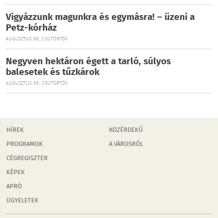
Vigyázzunk magunkra és egymásra! – üzeni a
Petz-kórház
AUGUSZTUS 06., CSÜTÖRTÖK
Negyven hektáron égett a tarló, súlyos
balesetek és tűzkárok
AUGUSZTUS 06., CSÜTÖRTÖK
HÍREK
KÖZÉRDEKŰ
PROGRAMOK
A VÁROSRÓL
CÉGREGISZTER
KÉPEK
APRÓ
ÜGYELETEK