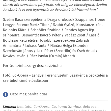
darab két szerelmes párjának, sőt még az ellenségnek, Szelim
basának is el kell igazodnia az érzelmek labirintusában.”
Szelim Basa szerepében a Drága örökösök Szappanos Tibije:
Lengyel Ferenc; Mertz Tibor / Szabó Győző, Konstanze-ként
Kolonits Klára / Schnöller Szabina / Rendes Ágnes lép
színpadra, Belmontét Balczó Péter / Vadász Zsolt / László
Boldizsár kelti életre. További szerepekben Zábrádi
Annamária / Lukács Anita / Nánási Helga (Blonde),
Szerekován János / Laki Péter (Szedrillo) és Cseh Antal /
Kovács István / Rácz István (Ozmin) látható.
Forrás: szinhaz.org; deszkavizio.hu
Fotó: Co-Opera - Lengyel Ferenc Szelim Basaként a Szöktetés a
szerájból című előadásban
Oszd meg barátaiddal
Címkék:
bemtató
,
Co-Opera
,
Csokonai Színház
,
debrecen
,