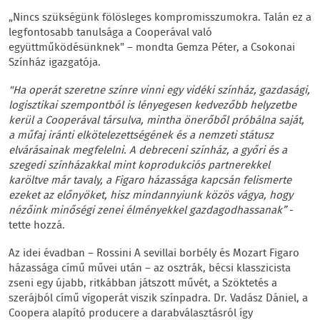
„Nincs szükségünk fölösleges kompromisszumokra. Talán ez a
legfontosabb tanulsága a Cooperával való
együttműködésünknek" – mondta Gemza Péter, a Csokonai
Színház igazgatója.
"Ha operát szeretne színre vinni egy vidéki színház, gazdasági,
logisztikai szempontból is lényegesen kedvezőbb helyzetbe
kerül a Cooperával társulva, mintha önerőből próbálna saját,
a műfaj iránti elkötelezettségének és a nemzeti státusz
elvárásainak megfelelni. A debreceni színház, a győri és a
szegedi színházakkal mint koprodukciós partnerekkel
karöltve már tavaly, a Figaro házassága kapcsán felismerte
ezeket az előnyöket, hisz mindannyiunk közös vágya, hogy
nézőink minőségi zenei élményekkel gazdagodhassanak”
-
tette hozzá.
Az idei évadban – Rossini A sevillai borbély és Mozart Figaro
házassága című művei után – az osztrák, bécsi klasszicista
zseni egy újabb, ritkábban játszott művét, a Szöktetés a
szerájból című vígoperát viszik színpadra. Dr. Vadász Dániel, a
Coopera alapító producere a darabválasztásról így