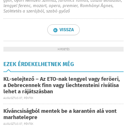
győr
,
Győri Nemzeti Színház
,
Juronics Tamás
,
László Boldizsár
,
lengyel ferenc
,
mozart
,
opera
,
premier
,
Romhányi Ágnes
,
Szöktetés a szerájból
,
szabó győző
VISSZA
HIRDETÉS
EZEK ÉRDEKELHETNEK MÉG
KL-selejtező – Az ETO-nak lengyel vagy feröeri,
a Debrecennek finn vagy liechtensteini riválisa
lehet a rájátszásban
AUGUSZTUS 07., PÉNTEK
Kíváncsiságból mentek be a karantén alá vont
marhatelepre
AUGUSZTUS 07., PÉNTEK