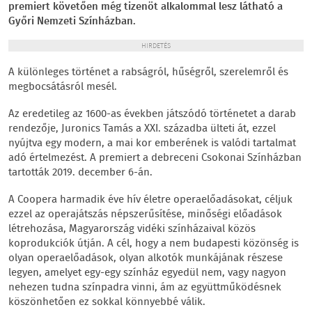
premiert követően még tizenöt alkalommal lesz látható a
Győri Nemzeti Színházban.
HIRDETÉS
A különleges történet a rabságról, hűségről, szerelemről és
megbocsátásról mesél.
Az eredetileg az 1600-as években játszódó történetet a darab
rendezője, Juronics Tamás a XXI. századba ülteti át, ezzel
nyújtva egy modern, a mai kor emberének is valódi tartalmat
adó értelmezést. A premiert a debreceni Csokonai Színházban
tartották 2019. december 6-án.
A Coopera harmadik éve hív életre operaelőadásokat, céljuk
ezzel az operajátszás népszerűsítése, minőségi előadások
létrehozása, Magyarország vidéki színházaival közös
koprodukciók útján. A cél, hogy a nem budapesti közönség is
olyan operaelőadások, olyan alkotók munkájának részese
legyen, amelyet egy-egy színház egyedül nem, vagy nagyon
nehezen tudna színpadra vinni, ám az együttműködésnek
köszönhetően ez sokkal könnyebbé válik.