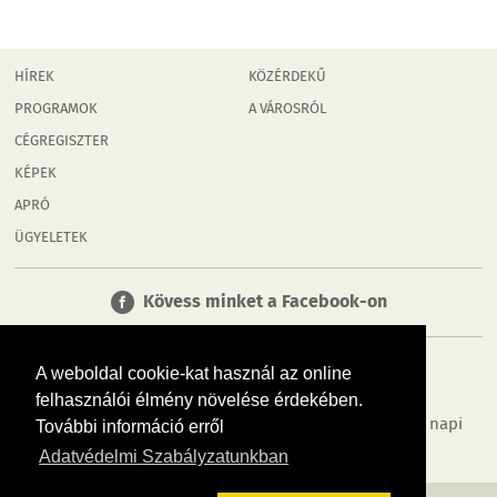
HÍREK
KÖZÉRDEKŰ
PROGRAMOK
A VÁROSRÓL
CÉGREGISZTER
KÉPEK
APRÓ
ÜGYELETEK
Kövess minket a Facebook-on
A weboldal cookie-kat használ az online
felhasználói élmény növelése érdekében.
Tudj meg többet városodról! Hírek, programok, képek, napi
További információ erről
menü, cégek…. és minden, ami Győr
Adatvédelmi Szabályzatunkban