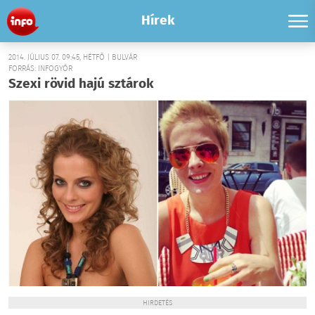
Hírek
2014. JÚLIUS 07. 09:45, HÉTFŐ | BULVÁR
FORRÁS: INFOGYŐR
Szexi rövid hajú sztárok
HIRDETÉS