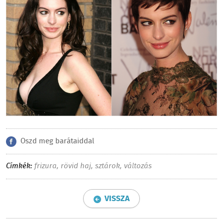
Oszd meg barátaiddal
Címkék:
frizura
,
rövid haj
,
sztárok
,
változás
VISSZA