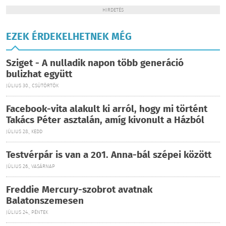
HIRDETÉS
EZEK ÉRDEKELHETNEK MÉG
Sziget - A nulladik napon több generáció
bulizhat együtt
JÚLIUS 30., CSÜTÖRTÖK
Facebook-vita alakult ki arról, hogy mi történt
Takács Péter asztalán, amíg kivonult a Házból
JÚLIUS 28., KEDD
Testvérpár is van a 201. Anna-bál szépei között
JÚLIUS 26., VASÁRNAP
Freddie Mercury-szobrot avatnak
Balatonszemesen
JÚLIUS 24., PÉNTEK