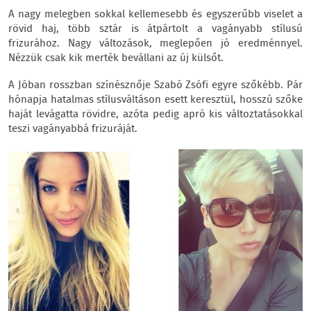
A nagy melegben sokkal kellemesebb és egyszerűbb viselet a
rövid haj, több sztár is átpártolt a vagányabb stílusú
frizurához. Nagy változások, meglepően jó eredménnyel.
Nézzük csak kik merték bevállani az új külsőt.
A Jóban rosszban színésznője Szabó Zsófi egyre szőkébb. Pár
hónapja hatalmas stílusváltáson esett keresztül, hosszú szőke
haját levágatta rövidre, azóta pedig apró kis változtatásokkal
teszi vagányabbá frizuráját.