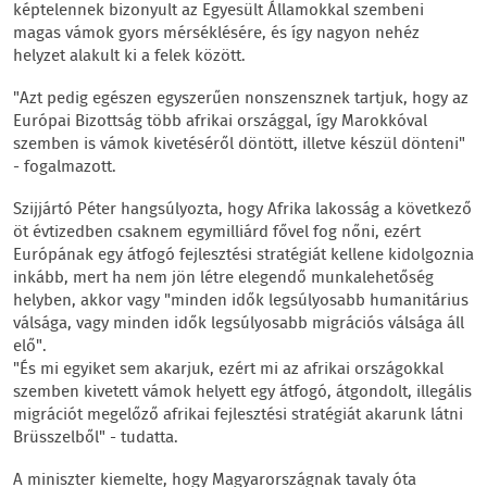
képtelennek bizonyult az Egyesült Államokkal szembeni
magas vámok gyors mérséklésére, és így nagyon nehéz
helyzet alakult ki a felek között.
"Azt pedig egészen egyszerűen nonszensznek tartjuk, hogy az
Európai Bizottság több afrikai országgal, így Marokkóval
szemben is vámok kivetéséről döntött, illetve készül dönteni"
- fogalmazott.
Szijjártó Péter hangsúlyozta, hogy Afrika lakosság a következő
öt évtizedben csaknem egymilliárd fővel fog nőni, ezért
Európának egy átfogó fejlesztési stratégiát kellene kidolgoznia
inkább, mert ha nem jön létre elegendő munkalehetőség
helyben, akkor vagy "minden idők legsúlyosabb humanitárius
válsága, vagy minden idők legsúlyosabb migrációs válsága áll
elő".
"És mi egyiket sem akarjuk, ezért mi az afrikai országokkal
szemben kivetett vámok helyett egy átfogó, átgondolt, illegális
migrációt megelőző afrikai fejlesztési stratégiát akarunk látni
Brüsszelből" - tudatta.
A miniszter kiemelte, hogy Magyarországnak tavaly óta