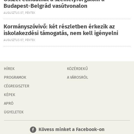
Budapest-Belgrád vasútvonalon
AUGUSZTUS 07., PÉNTEK
Kormányszóvivő: két részletben érkezik az
iskolakezdési támogatás, nem kell igényelni
AUGUSZTUS 07., PÉNTEK
HÍREK
KÖZÉRDEKŰ
PROGRAMOK
A VÁROSRÓL
CÉGREGISZTER
KÉPEK
APRÓ
ÜGYELETEK
Kövess minket a Facebook-on