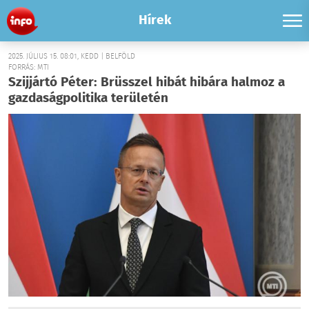
Hírek
2025. JÚLIUS 15. 08:01, KEDD | BELFÖLD
FORRÁS: MTI
Szijjártó Péter: Brüsszel hibát hibára halmoz a
gazdaságpolitika területén