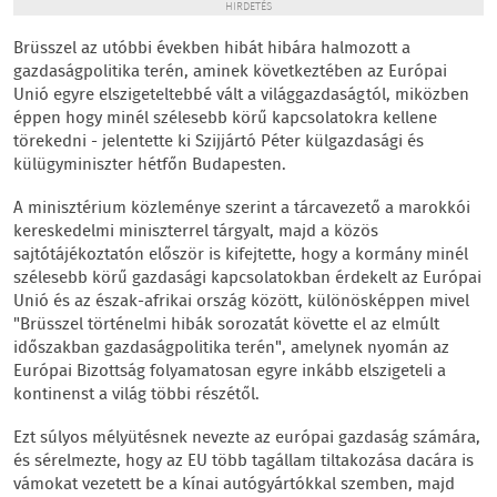
HIRDETÉS
Brüsszel az utóbbi években hibát hibára halmozott a
gazdaságpolitika terén, aminek következtében az Európai
Unió egyre elszigeteltebbé vált a világgazdaságtól, miközben
éppen hogy minél szélesebb körű kapcsolatokra kellene
törekedni - jelentette ki Szijjártó Péter külgazdasági és
külügyminiszter hétfőn Budapesten.
A minisztérium közleménye szerint a tárcavezető a marokkói
kereskedelmi miniszterrel tárgyalt, majd a közös
sajtótájékoztatón először is kifejtette, hogy a kormány minél
szélesebb körű gazdasági kapcsolatokban érdekelt az Európai
Unió és az észak-afrikai ország között, különösképpen mivel
"Brüsszel történelmi hibák sorozatát követte el az elmúlt
időszakban gazdaságpolitika terén", amelynek nyomán az
Európai Bizottság folyamatosan egyre inkább elszigeteli a
kontinenst a világ többi részétől.
Ezt súlyos mélyütésnek nevezte az európai gazdaság számára,
és sérelmezte, hogy az EU több tagállam tiltakozása dacára is
vámokat vezetett be a kínai autógyártókkal szemben, majd