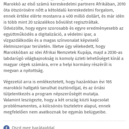
Marokkó az első számú kereskedelmi partnere Afrikában, 2010
óta ötszörösére nőtt a kétoldalú kereskedelmi forgalom,
ennek értéke elérte mostanra a 400 millió dollárt, és már idén
is több mint 20 százalékos bővülést regisztráltak.
Üdvözölte, hogy egyre szorosabb és egyre eredményesebb az
együttműködés a digitalizáció, a védelmi ipar, a
vízgazdálkodás és a magas színvonalat képviselő
élelmiszeripar területén. Illetve úgy vélekedett, hogy
Marokkóban az idei Afrikai Nemzetek Kupája, majd a 2030-as
labdarúgó világbajnokság is komoly üzleti lehetőséget kínál a
magyar cégek számára, erre a helyi kormány részéről is
megvan a nyitottság.
Végezetül arra is emlékeztetett, hogy hazánkban évi 165
marokkói hallgató tanulhat ösztöndíjjal, és az óriási
túljelentkezés a program népszerűségét mutatja.
Valamint leszögezte, hogy a két ország közti kapcsolat
problémamentes, a kölcsönös tiszteletre alapul, ennek
megfelelően nem avatkoznak be egymás belügyeibe.
Oszd meg barátaiddal