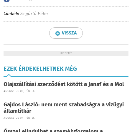
Címkék:
Szijjártó Péter
VISSZA
HIRDETÉS
EZEK ÉRDEKELHETNEK MÉG
Olajszállítási szerződést kötött a Janaf és a Mol
AUGUSZTUS 07., PÉNTEK
Gajdos László: nem ment szabadságra a vízügyi
államtitkár
AUGUSZTUS 07., PÉNTEK
Ősszel elindulhat a személyforgalom a