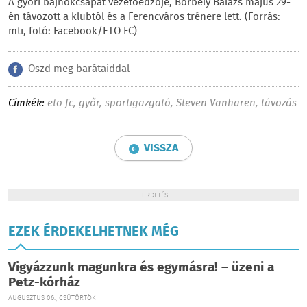
A győri bajnokcsapat vezetőedzője, Borbély Balázs május 29-
én távozott a klubtól és a Ferencváros trénere lett. (Forrás:
mti, fotó: Facebook/ETO FC)
Oszd meg barátaiddal
Címkék:
eto fc
,
győr
,
sportigazgató
,
Steven Vanharen
,
távozás
VISSZA
HIRDETÉS
EZEK ÉRDEKELHETNEK MÉG
Vigyázzunk magunkra és egymásra! – üzeni a
Petz-kórház
AUGUSZTUS 06., CSÜTÖRTÖK