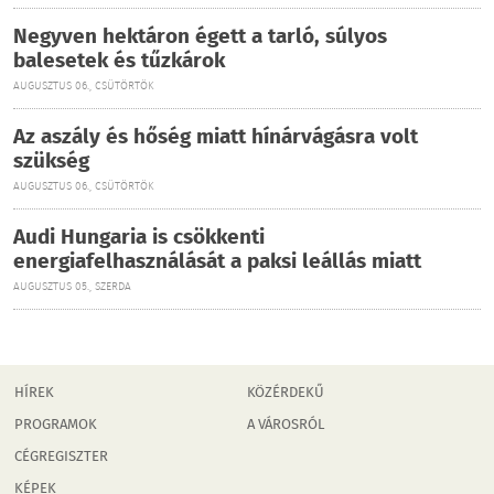
Negyven hektáron égett a tarló, súlyos
balesetek és tűzkárok
AUGUSZTUS 06., CSÜTÖRTÖK
Az aszály és hőség miatt hínárvágásra volt
szükség
AUGUSZTUS 06., CSÜTÖRTÖK
Audi Hungaria is csökkenti
energiafelhasználását a paksi leállás miatt
AUGUSZTUS 05., SZERDA
HÍREK
KÖZÉRDEKŰ
PROGRAMOK
A VÁROSRÓL
CÉGREGISZTER
KÉPEK