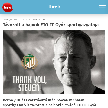
Hírek
2026. JÚNIUS 13. 08:19, SZOMBAT | HELYI
Távozott a bajnok ETO FC Győr sportigazgatója
Borbély Balázs vezetőedző után Steven Vanharen
sportigazgató is távozott a bajnoki címvédő ETO FC Győr