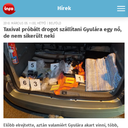
Hírek
2018. MÁRCIUS 05. 11:00, HÉTFŐ | BELFÖLD
Taxival próbált drogot szállítani Gyulára egy nő,
de nem sikerült neki
Előbb elrejtette, aztán valamiért Gyulára akart vinni, több,