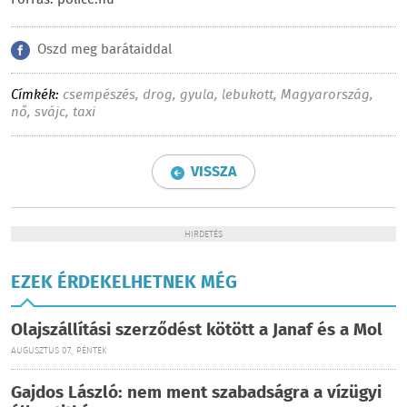
Forrás: police.hu
Oszd meg barátaiddal
Címkék:
csempészés
,
drog
,
gyula
,
lebukott
,
Magyarország
,
nő
,
svájc
,
taxi
VISSZA
HIRDETÉS
EZEK ÉRDEKELHETNEK MÉG
Olajszállítási szerződést kötött a Janaf és a Mol
AUGUSZTUS 07., PÉNTEK
Gajdos László: nem ment szabadságra a vízügyi