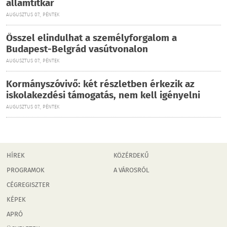
államtitkár
AUGUSZTUS 07., PÉNTEK
Ősszel elindulhat a személyforgalom a
Budapest-Belgrád vasútvonalon
AUGUSZTUS 07., PÉNTEK
Kormányszóvivő: két részletben érkezik az
iskolakezdési támogatás, nem kell igényelni
AUGUSZTUS 07., PÉNTEK
HÍREK
KÖZÉRDEKŰ
PROGRAMOK
A VÁROSRÓL
CÉGREGISZTER
KÉPEK
APRÓ