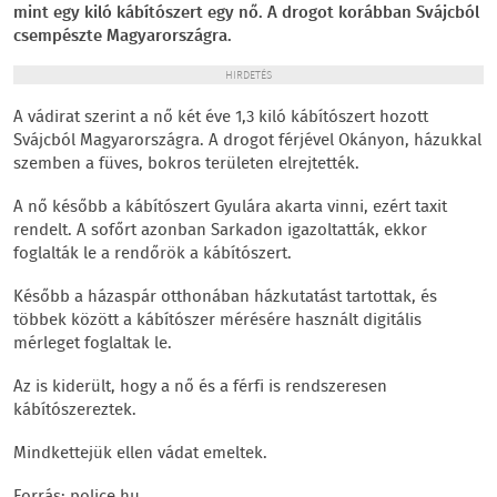
mint egy kiló kábítószert egy nő. A drogot korábban Svájcból
csempészte Magyarországra.
HIRDETÉS
A vádirat szerint a nő két éve 1,3 kiló kábítószert hozott
Svájcból Magyarországra. A drogot férjével Okányon, házukkal
szemben a füves, bokros területen elrejtették.
A nő később a kábítószert Gyulára akarta vinni, ezért taxit
rendelt. A sofőrt azonban Sarkadon igazoltatták, ekkor
foglalták le a rendőrök a kábítószert.
Később a házaspár otthonában házkutatást tartottak, és
többek között a kábítószer mérésére használt digitális
mérleget foglaltak le.
Az is kiderült, hogy a nő és a férfi is rendszeresen
kábítószereztek.
Mindkettejük ellen vádat emeltek.