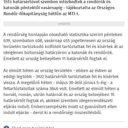
1513 határsértővel szemben intézkedtek a rendőrök és
katonák péntektől vasárnapig - tájékoztatta az Országos
Rendőr-főkapitányság hétfőn az MTI-t.
HIRDETÉS
A rendőrség honlapján olvasható statisztika szerint pénteken
639, szombaton 408, vasárnap 455 jogellenesen az ország
területén tartózkodó külföldit tartóztattak fel és kísértek át az
ideiglenes biztonsági határzáron a katonák és rendőrök.
Emellett az ország belsejében 11 határsértőt fogtak el.
Az elmúlt héten az ország területén - ebben az évben az
eddigi legtöbb - 3922 határsértőt tartóztattak fel és kísértek
vissza. A megelőző héten - május 30-ától június 5-éig - a
feltartóztatottak száma 3846 volt. Emellett az elmúlt héten a
horvát, román, ukrán határnál és az ország belsejében 15
határsértőt fogtak el, akikkel szemben idegenrendészeti
eljárás indult. Embercsempészés miatt 42 gyanúsított ellen
indult eljárás - derül ki a rendőrségi összesítésből.