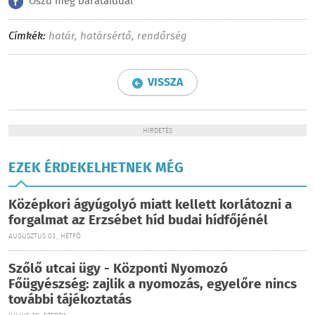
Oszd meg barátaiddal
Címkék:
határ
,
határsértő
,
rendőrség
VISSZA
HIRDETÉS
EZEK ÉRDEKELHETNEK MÉG
Középkori ágyúgolyó miatt kellett korlátozni a
forgalmat az Erzsébet híd budai hídfőjénél
AUGUSZTUS 03., HÉTFŐ
Szőlő utcai ügy - Központi Nyomozó
Főügyészség: zajlik a nyomozás, egyelőre nincs
további tájékoztatás