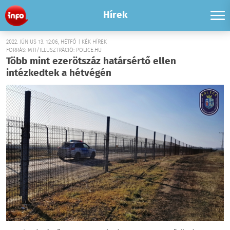
Hírek
2022. JÚNIUS 13. 12:06, HÉTFŐ | KÉK HÍREK
FORRÁS: MTI/ILLUSZTRÁCIÓ: POLICE.HU
Több mint ezerötszáz határsértő ellen
intézkedtek a hétvégén