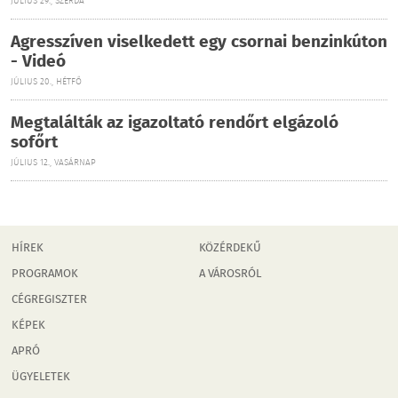
JÚLIUS 29., SZERDA
Agresszíven viselkedett egy csornai benzinkúton
- Videó
JÚLIUS 20., HÉTFŐ
Megtalálták az igazoltató rendőrt elgázoló
sofőrt
JÚLIUS 12., VASÁRNAP
HÍREK
KÖZÉRDEKŰ
PROGRAMOK
A VÁROSRÓL
CÉGREGISZTER
KÉPEK
APRÓ
ÜGYELETEK