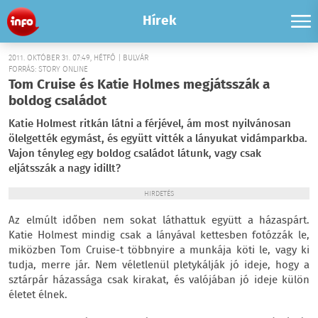
Hírek
2011. OKTÓBER 31. 07:49, HÉTFŐ | BULVÁR
FORRÁS: STORY ONLINE
Tom Cruise és Katie Holmes megjátsszák a
boldog családot
Katie Holmest ritkán látni a férjével, ám most nyilvánosan
ölelgették egymást, és együtt vitték a lányukat vidámparkba.
Vajon tényleg egy boldog családot látunk, vagy csak
eljátsszák a nagy idillt?
HIRDETÉS
Az elmúlt időben nem sokat láthattuk együtt a házaspárt.
Katie Holmest mindig csak a lányával kettesben fotózzák le,
miközben Tom Cruise-t többnyire a munkája köti le, vagy ki
tudja, merre jár. Nem véletlenül pletykálják jó ideje, hogy a
sztárpár házassága csak kirakat, és valójában jó ideje külön
életet élnek.