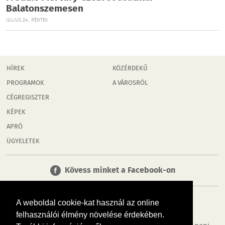
Balatonszemesen
JÚLIUS 24., PÉNTEK
HÍREK
KÖZÉRDEKŰ
PROGRAMOK
A VÁROSRÓL
CÉGREGISZTER
KÉPEK
APRÓ
ÜGYELETEK
Kövess minket a Facebook-on
A weboldal cookie-kat használ az online
felhasználói élmény növelése érdekében.