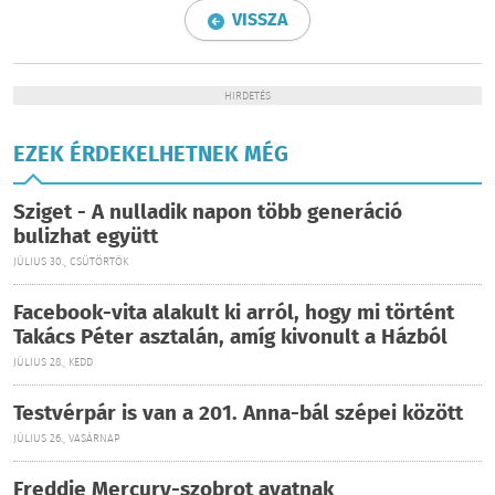
VISSZA
HIRDETÉS
EZEK ÉRDEKELHETNEK MÉG
Sziget - A nulladik napon több generáció
bulizhat együtt
JÚLIUS 30., CSÜTÖRTÖK
Facebook-vita alakult ki arról, hogy mi történt
Takács Péter asztalán, amíg kivonult a Házból
JÚLIUS 28., KEDD
Testvérpár is van a 201. Anna-bál szépei között
JÚLIUS 26., VASÁRNAP
Freddie Mercury-szobrot avatnak