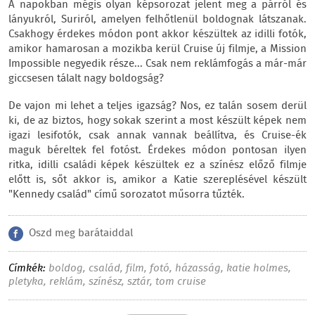
A napokban mégis olyan képsorozat jelent meg a párról és
lányukról, Suriról, amelyen felhőtlenül boldognak látszanak.
Csakhogy érdekes módon pont akkor készültek az idilli fotók,
amikor hamarosan a mozikba kerül Cruise új filmje, a Mission
Impossible negyedik része... Csak nem reklámfogás a már-már
giccsesen tálalt nagy boldogság?
De vajon mi lehet a teljes igazság? Nos, ez talán sosem derül
ki, de az biztos, hogy sokak szerint a most készült képek nem
igazi lesifotók, csak annak vannak beállítva, és Cruise-ék
maguk béreltek fel fotóst. Érdekes módon pontosan ilyen
ritka, idilli családi képek készültek ez a színész előző filmje
előtt is, sőt akkor is, amikor a Katie szereplésével készült
"Kennedy család" című sorozatot műsorra tűzték.
Oszd meg barátaiddal
Címkék:
boldog
,
család
,
film
,
fotó
,
házasság
,
katie holmes
,
pletyka
,
reklám
,
színész
,
sztár
,
tom cruise