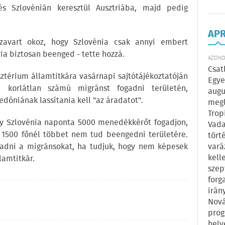
 és Szlovénián keresztül Ausztriába, majd pedig
AP
zavart okoz, hogy Szlovénia csak annyi embert
ia biztosan beenged - tette hozzá.
AZONOS
Csat
sztérium államtitkára vasárnapi sajtótájékoztatóján
Egye
 korlátlan számú migránst fogadni területén,
augu
dóniának lassítania kell "az áradatot".
megl
Trop
ogy Szlovénia naponta 5000 menedékkérőt fogadjon,
Vada
y 1500 főnél többet nem tud beengedni területére.
tört
adni a migránsokat, ha tudjuk, hogy nem képesek
vará
kell
llamtitkár.
szep
forg
irán
Nová
prog
hely