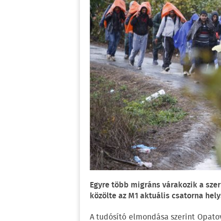
Egyre több migráns várakozik a sze
közölte az M1 aktuális csatorna hely
A tudósító elmondása szerint Opato