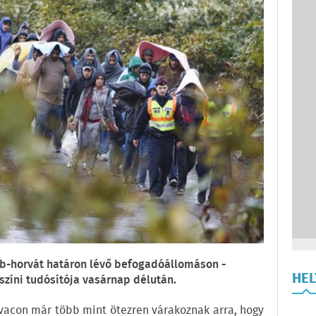
rb-horvát határon lévő befogadóállomáson -
HE
színi tudósítója vasárnap délután.
vacon már több mint ötezren várakoznak arra, hogy