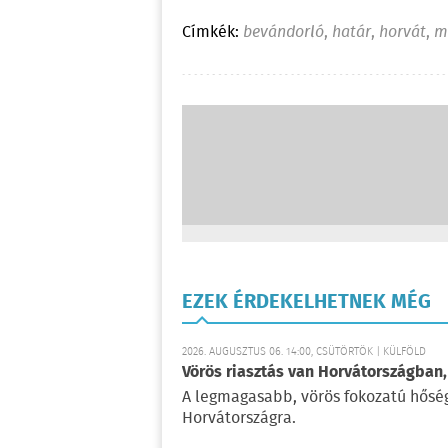
Címkék:
bevándorló
,
határ
,
horvát
,
m
EZEK ÉRDEKELHETNEK MÉG
2026. AUGUSZTUS 06. 14:00, CSÜTÖRTÖK | KÜLFÖLD
Vörös riasztás van Horvátországban,
A legmagasabb, vörös fokozatú hőségr
Horvátországra.