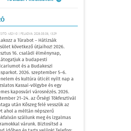
RÓ
ÍTÓ: 452110 | FELADVA: 2026.08.06, 13:29
lakozz a Túrabot – Hátizsák
sület következő útjaihoz! 2026.
sztus 16. családi élménynap,
átogatjuk a budapesti
icariumot és a Budakeszi
sparkot. 2026. szeptember 5–6.
énelem és kultúra úticél nyílt nap a
zslatos Kassai-völgybe és egy
emes kaposvári városnézés. 2026.
tember 21–24. az Őrségi Tökfesztivál
ataga után Kőszeg felé vesszük az
yt ahol a méltán népszerű
kfalván szállunk meg és izgalmas
ramokkal várunk. Biztosítsd a
ed időben és tarts velünk! Telefon: