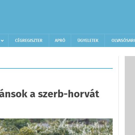
CÉGREGISZTER
APRÓ
ÜGYELETEK
OLVASÓSAR
ánsok a szerb-horvát