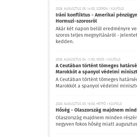
2026. AUGUSZTUS 05. 14:00, SZERDA | KÜLFÖLD
Iráni konfliktus - Amerikai pénzügy
Hormuzi-szorosról
Akár két napon belül eredményre vez
szoros teljes megnyitásáról - jelent
kedden.
2026. AUGUSZTUS 04. 11:00, KEDD | KÜLFÖLD
A Ceutában történt tömeges határsért
Marokkót a spanyol védelmi minisz
A Ceutában történt tömeges határsérté
Marokkót a spanyol védelmi miniszte
2026. AUGUSZTUS 03. 16:00, HÉTFŐ | KÜLFÖLD
Hőség - Olaszország majdnem mind
Olaszország majdnem minden részén
negyven fokos hőség miatt augusztus