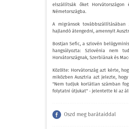
elszállítsák őket Horvátországon
Németországba.
A migránsok továbbszállításában 
hajlandó átengedni, amennyit Ausztr
Bostjan Sefic, a szlovén belügymini
hangsúlyozta: Szlovénia nem tud
Horvátországnak, Szerbiának és Mace
Közölte: Horvátország azt kérte, h
miközben Ausztria azt jelezte, hog
"Nem tudjuk korlátlan számban fog
folytatni útjukat" - jelentette ki az á
Oszd meg barátaiddal