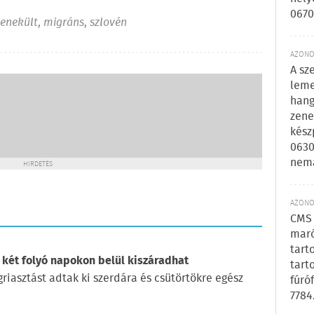
0670
enekült
,
migráns
,
szlovén
AZONOS
A sz
leme
hang
zene
kész
0630
nem
HIRDETÉS
AZONOS
CMS 
maró
tart
 két folyó napokon belül kiszáradhat
tart
iasztást adtak ki szerdára és csütörtökre egész
fúró
7784