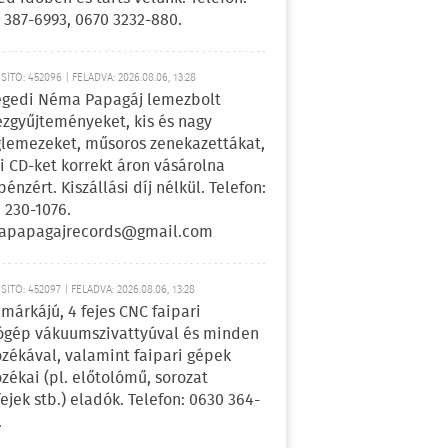
 387-6993, 0670 3232-880.
ÍTÓ: 452096 | FELADVA: 2026.08.06, 13:28
egedi Néma Papagáj lemezbolt
zgyűjteményeket, kis és nagy
lemezeket, műsoros zenekazettákat,
i CD-ket korrekt áron vásárolna
pénzért. Kiszállási díj nélkül. Telefon:
 230-1076.
apapagajrecords@gmail.com
ÍTÓ: 452097 | FELADVA: 2026.08.06, 13:28
márkájú, 4 fejes CNC faipari
gép vákuumszivattyúval és minden
ozékával, valamint faipari gépek
ozékai (pl. előtolómű, sorozat
fejek stb.) eladók. Telefon: 0630 364-
.