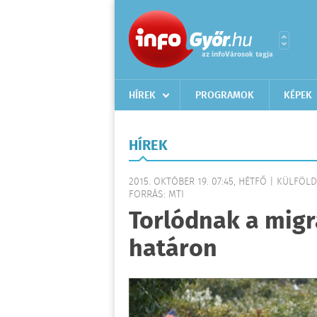
HÍREK
PROGRAMOK
KÉPEK
HÍREK
2015. OKTÓBER 19. 07:45, HÉTFŐ | KÜLFÖLD
FORRÁS: MTI
Torlódnak a migr
határon