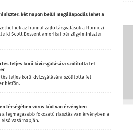
miniszter: két napon belül megállapodás lehet a
ethetnek az Iránnal zajló tárgyalások a Hormuzi-
ette ki Scott Bessent amerikai pénzügyiminiszter
és teljes körű kivizsgálására szólította fel
ter
s teljes körű kivizsgálására szólította fel
r hétfőn.
en térségében vörös kód van érvényben
 a legmagasabb fokozatú riasztás van érvényben a
 első vasárnapján.