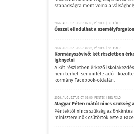
szabadságra ment volna a válsághely
2026. AUGUSZTUS 07. 07:08, PÉNTEK | BELFÖLD
Ősszel elindulhat a személyforgal
2026. AUGUSZTUS 07. 07:06, PÉNTEK | BELFÖLD
Kormányszóvivő: két részletben érk
igényelni
A két részletben érkező iskolakezdés
nem terheli semmiféle adó - közölt
kormány Facebook-oldalán.
2026. AUGUSZTUS 07. 06:00, PÉNTEK | BELFÖLD
Magyar Péter: mától nincs szükség 
Péntektől nincs szükség az önkéntes 
miniszterelnök csütörtök este a Fac