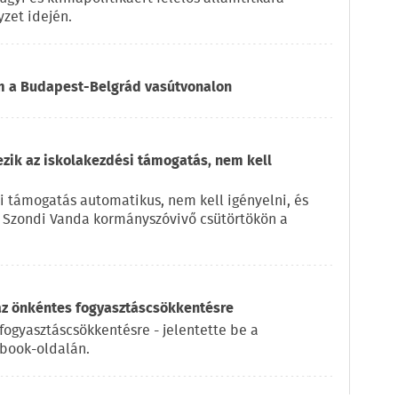
zet idején.
om a Budapest-Belgrád vasútvonalon
ezik az iskolakezdési támogatás, nem kell
i támogatás automatikus, nem kell igényelni, és
e Szondi Vanda kormányszóvivő csütörtökön a
az önkéntes fogyasztáscsökkentésre
fogyasztáscsökkentésre - jelentette be a
ebook-oldalán.