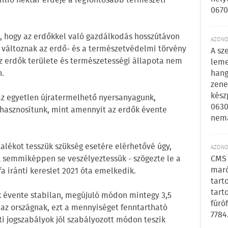
illió hektár erdeje a legfontosabb természeti
0670
, hogy az erdőkkel való gazdálkodás hosszútávon
AZONOS
változnak az erdő- és a természetvédelmi törvény
A sz
z erdők területe és természetességi állapota nem
leme
hang
n.
zene
kész
az egyetlen újratermelhető nyersanyagunk,
0630
hasznosítunk, mint amennyit az erdők évente
nem
alékot tesszük szükség esetére elérhetővé úgy,
AZONOS
CMS 
t semmiképpen se veszélyeztessük - szögezte le a
maró
fa iránti kereslet 2021 óta emelkedik.
tart
tart
 évente stabilan, megújuló módon mintegy 3,5
fúró
 az országnak, ezt a mennyiséget fenntartható
7784
ti jogszabályok jól szabályozott módon teszik