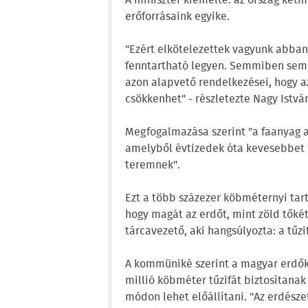
A miniszter kiemelte: az ország kétm
erőforrásaink egyike.
"Ezért elkötelezettek vagyunk abban
fenntartható legyen. Semmiben sem 
azon alapvető rendelkezései, hogy a
csökkenhet" - részletezte Nagy Istvá
Megfogalmazása szerint "a faanyag 
amelyből évtizedek óta kevesebbet 
teremnek".
Ezt a több százezer köbméternyi tart
hogy magát az erdőt, mint zöld tőké
tárcavezető, aki hangsúlyozta: a tűzi
A kommüniké szerint a magyar erdők
millió köbméter tűzifát biztosítanak
módon lehet előállítani. "Az erdésze