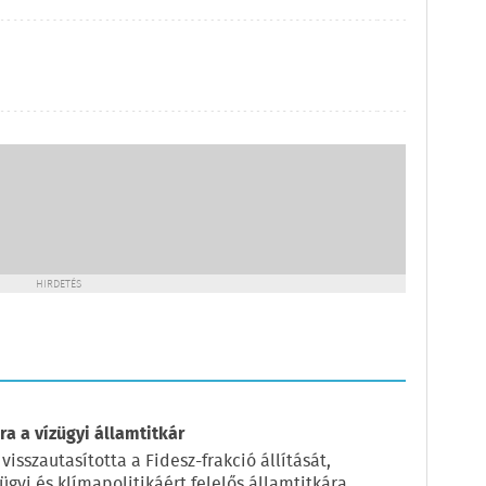
HIRDETÉS
a a vízügyi államtitkár
visszautasította a Fidesz-frakció állítását,
ügyi és klímapolitikáért felelős államtitkára