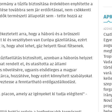
ormány a tűzifa biztosítása érdekében enyhítette a
elése továbbra sem jár erdőirtással, nem csökkenti
rdők természeti állapotát sem - tette hozzá az
AP
AZONOS
ékeztetett arra, hogy a háború és a brüsszeli
Csat
Egye
t ki és veszélyben van Európa gázellátása, ezért
augu
is, hogy ahol lehet, gáz helyett fával fűtsenek.
megl
Trop
tűzifaellátás biztosított, azonban a háborús helyzet
Vada
at rendelt el, és utasította az állami
tört
s növelésére, ugyanis elsődleges a magyar
vará
ktárca, hozzátéve, hogy ezért könnyített szabályokat
kell
lyeztesse a fenntartható erdőgazdálkodást.
szep
forg
a piacon, amely az igényeket ki tudja elégíteni" -
irán
Nová
prog
hely