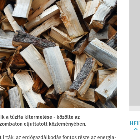
k a tűzifa kitermelése - közölte az
HE
szombaton eljuttatott közleményében.
t írták: az erdőgazdálkodás fontos része az energia-