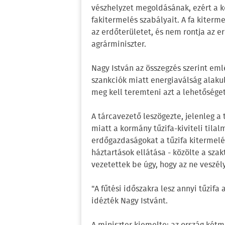
vészhelyzet megoldásának, ezért a k
fakitermelés szabályait. A fa kiterm
az erdőterületet, és nem rontja az e
agrárminiszter.
Nagy István az összegzés szerint eml
szankciók miatt energiaválság alakul
meg kell teremteni azt a lehetőséget 
A tárcavezető leszögezte, jelenleg a 
miatt a kormány tűzifa-kiviteli tilalm
erdőgazdaságokat a tűzifa kitermelé
háztartások ellátása - közölte a sza
vezetettek be úgy, hogy az ne veszé
"A fűtési időszakra lesz annyi tűzifa 
idézték Nagy Istvánt.