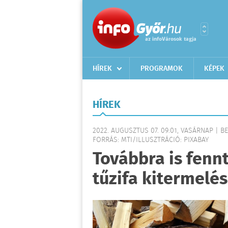
HÍREK
PROGRAMOK
KÉPEK
HÍREK
2022. AUGUSZTUS 07. 09:01, VASÁRNAP | B
FORRÁS: MTI/ILLUSZTRÁCIÓ: PIXABAY
Továbbra is fenn
tűzifa kitermelé