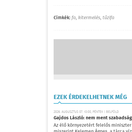
Címkék:
fa
,
kitermelés
,
tűzifa
EZEK ÉRDEKELHETNEK MÉG
2026. AUGUSZTUS 07. 10:00, PÉNTEK | BELFÖLD
Gajdos László: nem ment szabadságr
Az élő környezetért felelős miniszter 
miszerint Kelemen Ágnes, a tárca víz