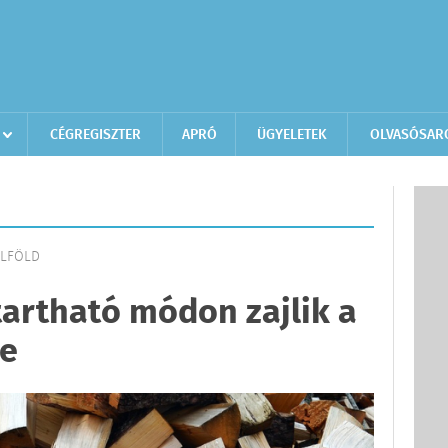
CÉGREGISZTER
APRÓ
ÜGYELETEK
OLVASÓSAR
ELFÖLD
tartható módon zajlik a
se