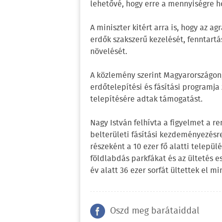
lehetővé, hogy erre a mennyiségre ho
A miniszter kitért arra is, hogy az a
erdők szakszerű kezelését, fenntartás
növelését.
A közlemény szerint Magyarországon
erdőtelepítési és fásítási programja z
telepítésére adtak támogatást.
Nagy István felhívta a figyelmet a r
belterületi fásítási kezdeményezésr
részeként a 10 ezer fő alatti telep
földlabdás parkfákat és az ültetés 
év alatt 36 ezer sorfát ültettek el m
Oszd meg barátaiddal