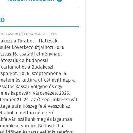
RÓ
ÍTÓ: 452110 | FELADVA: 2026.08.06, 13:29
lakozz a Túrabot – Hátizsák
sület következő útjaihoz! 2026.
sztus 16. családi élménynap,
átogatjuk a budapesti
icariumot és a Budakeszi
sparkot. 2026. szeptember 5–6.
énelem és kultúra úticél nyílt nap a
zslatos Kassai-völgybe és egy
emes kaposvári városnézés. 2026.
tember 21–24. az Őrségi Tökfesztivál
ataga után Kőszeg felé vesszük az
yt ahol a méltán népszerű
kfalván szállunk meg és izgalmas
ramokkal várunk. Biztosítsd a
ed időben és tarts velünk! Telefon: