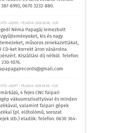
 387-6993, 0670 3232-880.
ÍTÓ: 452096 | FELADVA: 2026.08.06, 13:28
egedi Néma Papagáj lemezbolt
zgyűjteményeket, kis és nagy
lemezeket, műsoros zenekazettákat,
i CD-ket korrekt áron vásárolna
pénzért. Kiszállási díj nélkül. Telefon:
 230-1076.
apapagajrecords@gmail.com
ÍTÓ: 452097 | FELADVA: 2026.08.06, 13:28
márkájú, 4 fejes CNC faipari
gép vákuumszivattyúval és minden
ozékával, valamint faipari gépek
ozékai (pl. előtolómű, sorozat
fejek stb.) eladók. Telefon: 0630 364-
.