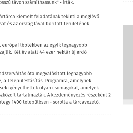
sszú távon számíthassunk" - írták.
grártárca kiemelt feladatának tekinti a meglévő
át és az ország fával borított területének
, európai léptékben az egyik legnagyobb
ajlik. Két év alatt 44 ezer hektár új erdő
endszerváltás óta megvalósított legnagyobb
e, a Településfásítási Programra, amelynek
ülések igényelhettek olyan csomagokat, amelyek
eszközeit tartalmazták. A kezdeményezés részeként 2
integy 1400 településen - sorolta a tárcavezető.