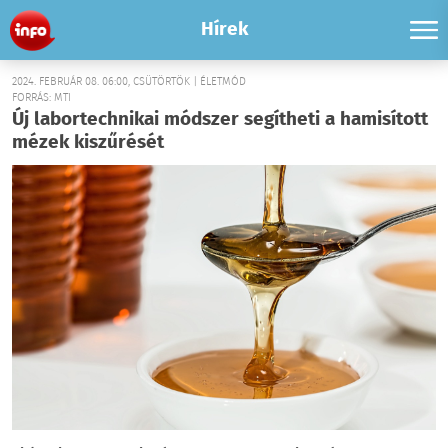
Hírek
2024. FEBRUÁR 08. 06:00, CSÜTÖRTÖK | ÉLETMÓD
FORRÁS: MTI
Új labortechnikai módszer segítheti a hamisított
mézek kiszűrését