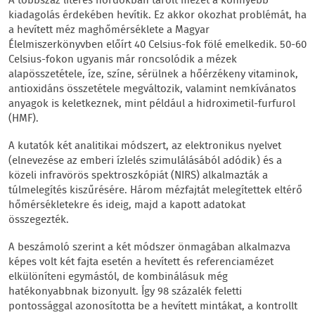
A többszáz literes hordókban tárolt mézet a könnyebb
kiadagolás érdekében hevítik. Ez akkor okozhat problémát, ha
a hevített méz maghőmérséklete a Magyar
Élelmiszerkönyvben előírt 40 Celsius-fok fölé emelkedik. 50-60
Celsius-fokon ugyanis már roncsolódik a mézek
alapösszetétele, íze, színe, sérülnek a hőérzékeny vitaminok,
antioxidáns összetétele megváltozik, valamint nemkívánatos
anyagok is keletkeznek, mint például a hidroximetil-furfurol
(HMF).
A kutatók két analitikai módszert, az elektronikus nyelvet
(elnevezése az emberi ízlelés szimulálásából adódik) és a
közeli infravörös spektroszkópiát (NIRS) alkalmazták a
túlmelegítés kiszűrésére. Három mézfajtát melegítettek eltérő
hőmérsékletekre és ideig, majd a kapott adatokat
összegezték.
A beszámoló szerint a két módszer önmagában alkalmazva
képes volt két fajta esetén a hevített és referenciamézet
elkülöníteni egymástól, de kombinálásuk még
hatékonyabbnak bizonyult. Így 98 százalék feletti
pontossággal azonosította be a hevített mintákat, a kontrollt