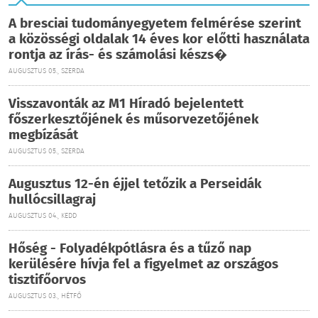
A bresciai tudományegyetem felmérése szerint
a közösségi oldalak 14 éves kor előtti használata
rontja az írás- és számolási készs�
AUGUSZTUS 05., SZERDA
Visszavonták az M1 Híradó bejelentett
főszerkesztőjének és műsorvezetőjének
megbízását
AUGUSZTUS 05., SZERDA
Augusztus 12-én éjjel tetőzik a Perseidák
hullócsillagraj
AUGUSZTUS 04., KEDD
Hőség - Folyadékpótlásra és a tűző nap
kerülésére hívja fel a figyelmet az országos
tisztifőorvos
AUGUSZTUS 03., HÉTFŐ