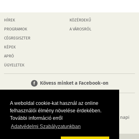
HÍREK
KÖZÉRDEKŰ
PROGRAMOK
A VÁROSRÓL
CÉGREGISZTER
KÉPEK
APRÓ
ÜGYELETEK
Kövess minket a Facebook-on
A weboldal cookie-kat használ az online
felhasználói élmény növelése érdekében.
Tudj meg többet városodról! Hírek, programok, képek, napi
További információ erről
menü, cégek…. és minden, ami Győr
Adatvédelmi Szabályzatunkban