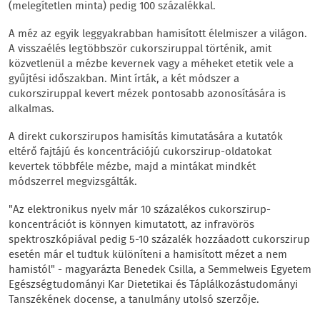
(melegítetlen minta) pedig 100 százalékkal.
A méz az egyik leggyakrabban hamisított élelmiszer a világon.
A visszaélés legtöbbször cukorsziruppal történik, amit
közvetlenül a mézbe kevernek vagy a méheket etetik vele a
gyűjtési időszakban. Mint írták, a két módszer a
cukorsziruppal kevert mézek pontosabb azonosítására is
alkalmas.
A direkt cukorszirupos hamisítás kimutatására a kutatók
eltérő fajtájú és koncentrációjú cukorszirup-oldatokat
kevertek többféle mézbe, majd a mintákat mindkét
módszerrel megvizsgálták.
"Az elektronikus nyelv már 10 százalékos cukorszirup-
koncentrációt is könnyen kimutatott, az infravörös
spektroszkópiával pedig 5-10 százalék hozzáadott cukorszirup
esetén már el tudtuk különíteni a hamisított mézet a nem
hamistól" - magyarázta Benedek Csilla, a Semmelweis Egyetem
Egészségtudományi Kar Dietetikai és Táplálkozástudományi
Tanszékének docense, a tanulmány utolsó szerzője.