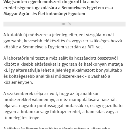
Világszinten egyedi módszert dolgozott ki a méz
eredetiségének igazolására a Semmelweis Egyetem és a
Magyar Agrár- és Élettudományi Egyetem.
HIRDETÉS
A kutatók új módszere a jelenleg elterjedt vizsgálatoknál
gyorsabb, kevesebb előkészítés és vegyszer szükséges hozzá -
közölte a Semmelweis Egyetem szerdán az MTI-vel.
A laboratóriumi teszt a méz saját és hozzáadott összetevői
között a kisebb eltéréseket is gyorsan és hatékonyan mutatja
ki, így alternatívája lehet a jelenleg alkalmazott bonyolultabb
és költségesebb analitikai módszereknek - olvasható a
közleményben.
A szakemberek célja az volt, hogy az új analitikai
módszerekkel valamennyi, a méz manipulálására használt
eljárást nagyobb pontossággal mutassák ki, és így igazolható
legyen a botanikai vagy földrajzi eredet, a hamisítás vagy a
túlmelegítés ténye.