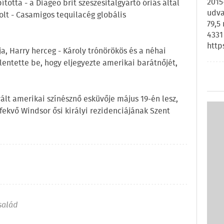
2015
ította - a Diageo brit szeszesitalgyártó óriás által
udva
rolt - Casamigos tequilacég globális
79,5
4331
http
, Harry herceg - Károly trónörökös és a néhai
lentette be, hogy eljegyezte amerikai barátnőjét,
vált amerikai színésznő esküvője május 19-én lesz,
fekvő Windsor ősi királyi rezidenciájának Szent
család