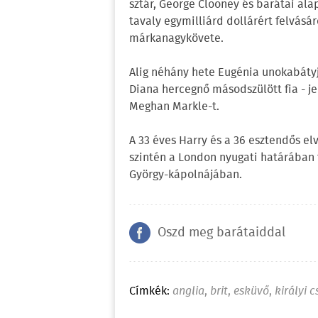
sztár, George Clooney és barátai alap
tavaly egymilliárd dollárért felvásá
márkanagykövete.
Alig néhány hete Eugénia unokabátyja
Diana hercegnő másodszülött fia - je
Meghan Markle-t.
A 33 éves Harry és a 36 esztendős el
szintén a London nyugati határában 
György-kápolnájában.
Oszd meg barátaiddal
Címkék:
anglia
,
brit
,
esküvő
,
királyi 