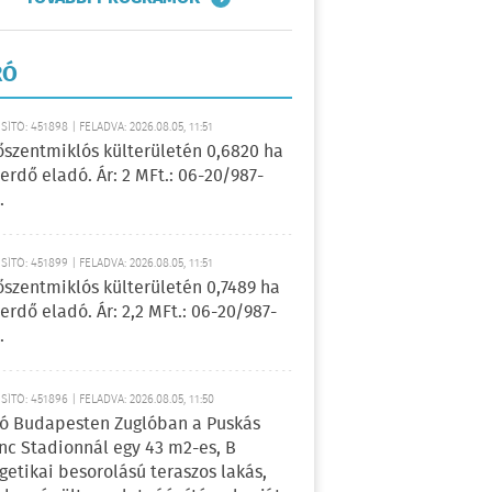
RÓ
ÍTÓ: 451898 | FELADVA: 2026.08.05, 11:51
őszentmiklós külterületén 0,6820 ha
erdő eladó. Ár: 2 MFt.: 06-20/987-
.
ÍTÓ: 451899 | FELADVA: 2026.08.05, 11:51
őszentmiklós külterületén 0,7489 ha
erdő eladó. Ár: 2,2 MFt.: 06-20/987-
.
ÍTÓ: 451896 | FELADVA: 2026.08.05, 11:50
ó Budapesten Zuglóban a Puskás
nc Stadionnál egy 43 m2-es, B
getikai besorolású teraszos lakás,