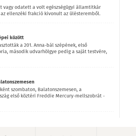
t vagy odatett a volt egészségügyi államtitkár
az ellenzéki frakció kivonult az ülésteremből.
épei között
sztották a 201. Anna-bál szépének, első
ria, második udvarhölgye pedig a saját testvére,
Balatonszemesen
eként szombaton, Balatonszemesen, a
szág első köztéri Freddie Mercury-mellszobrát -