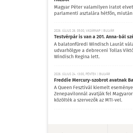
Magyar Péter valamilyen iratot elvet
parlamenti asztalára hétfőn, miután 
2026. JÚLIUS 26. 05:00, VASÁRNAP | BULVÁR
Testvérpár is van a 201. Anna-bál sz
A balatonfüredi Windisch Laurát vála
udvarhölgye a debreceni Tollas Viktó
Windisch Regina lett.
2026. JÚLIUS 24. 13:00, PÉNTEK | BULVÁR
Freddie Mercury-szobrot avatnak 
A Queen Fesztivál kiemelt esemény
Zenepavilonnál avatják fel Magyaror
közölték a szervezők az MTI-vel.