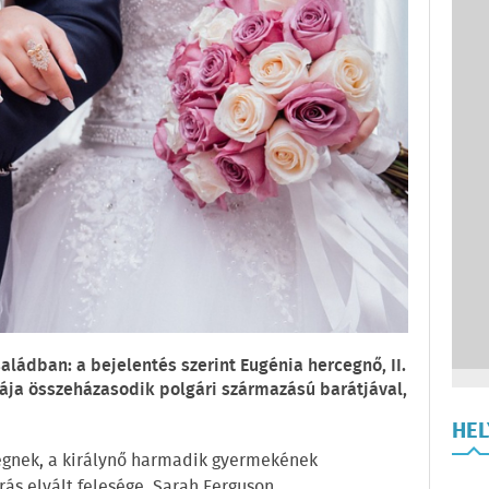
saládban: a bejelentés szerint Eugénia hercegnő, II.
kája összeházasodik polgári származású barátjával,
HE
egnek, a királynő harmadik gyermekének
ás elvált felesége, Sarah Ferguson.