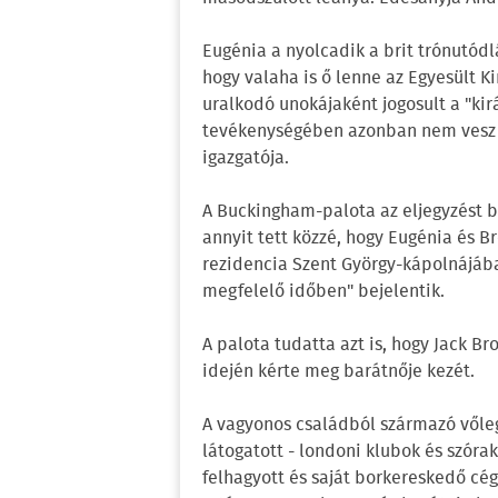
Eugénia a nyolcadik a brit trónutódl
hogy valaha is ő lenne az Egyesült K
uralkodó unokájaként jogosult a "kirá
tevékenységében azonban nem vesz ré
igazgatója.
A Buckingham-palota az eljegyzést b
annyit tett közzé, hogy Eugénia és Br
rezidencia Szent György-kápolnájába
megfelelő időben" bejelentik.
A palota tudatta azt is, hogy Jack B
idején kérte meg barátnője kezét.
A vagyonos családból származó vőlegén
látogatott - londoni klubok és szóra
felhagyott és saját borkereskedő cég