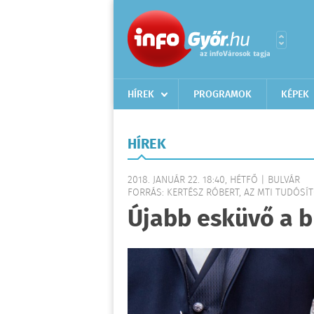
HÍREK
PROGRAMOK
KÉPEK
HÍREK
2018. JANUÁR 22. 18:40, HÉTFŐ | BULVÁR
FORRÁS: KERTÉSZ RÓBERT, AZ MTI TUDÓSÍTÓ
Újabb esküvő a br