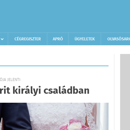
CÉGREGISZTER
APRÓ
ÜGYELETEK
OLVASÓSAR
JA JELENTI:
it királyi családban