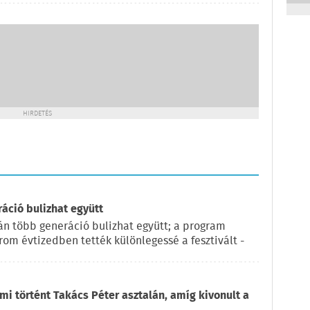
HIRDETÉS
ráció bulizhat együtt
pján több generáció bulizhat együtt; a program
rom évtizedben tették különlegessé a fesztivált -
 mi történt Takács Péter asztalán, amíg kivonult a