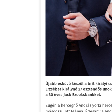
Újabb esküvő készül a brit királyi c
Erzsébet királynő 27 esztendős uno
a 30 éves Jack Brooksbankkel.
Eugénia hercegnő András yorki herc
másodszülött leánya. Édesanyja Andr