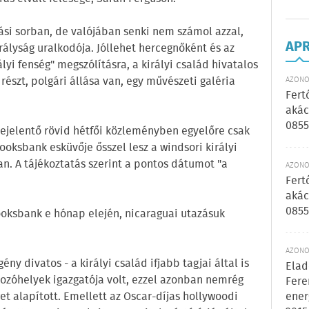
ási sorban, de valójában senki nem számol azzal,
AP
irályság uralkodója. Jóllehet hercegnőként és az
lyi fenség" megszólításra, a királyi család hivatalos
szt, polgári állása van, egy művészeti galéria
AZONOS
Fert
akác
0855
ejelentő rövid hétfői közleményben egyelőre csak
ooksbank esküvője ősszel lesz a windsori királyi
n. A tájékoztatás szerint a pontos dátumot "a
AZONOS
Fert
akác
0855
rooksbank e hónap elején, nicaraguai utazásuk
AZONOS
y divatos - a királyi család ifjabb tagjai által is
Elad
kozóhelyek igazgatója volt, ezzel azonban nemrég
Fere
et alapított. Emellett az Oscar-díjas hollywoodi
ener