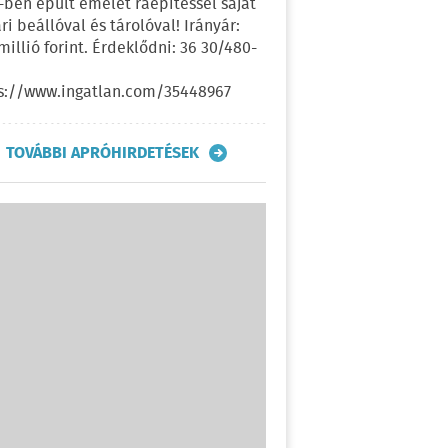
-ben épült emelet ráépítéssel saját
ri beállóval és tárolóval! Irányár:
 millió forint. Érdeklődni: 36 30/480-
s://www.ingatlan.com/35448967
TOVÁBBI APRÓHIRDETÉSEK