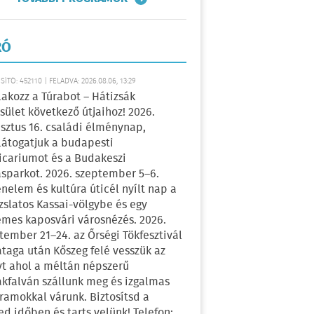
RÓ
ÍTÓ: 452110 | FELADVA: 2026.08.06, 13:29
lakozz a Túrabot – Hátizsák
sület következő útjaihoz! 2026.
sztus 16. családi élménynap,
átogatjuk a budapesti
icariumot és a Budakeszi
sparkot. 2026. szeptember 5–6.
énelem és kultúra úticél nyílt nap a
zslatos Kassai-völgybe és egy
emes kaposvári városnézés. 2026.
tember 21–24. az Őrségi Tökfesztivál
ataga után Kőszeg felé vesszük az
yt ahol a méltán népszerű
kfalván szállunk meg és izgalmas
ramokkal várunk. Biztosítsd a
ed időben és tarts velünk! Telefon: