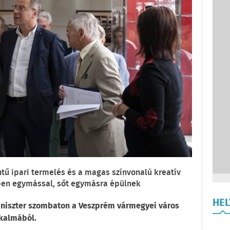
tű ipari termelés és a magas színvonalú kreatív
tben egymással, sőt egymásra épülnek
HE
miniszter szombaton a Veszprém vármegyei város
lkalmából.