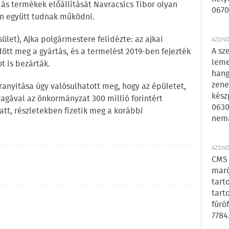
ás termékek előállítását Navracsics Tibor olyan
0670
an együtt tudnak működni.
ület), Ajka polgármestere felidézte: az ajkai
AZONOS
A sz
tt meg a gyártás, és a termelést 2019-ben fejezték
leme
t is bezárták.
hang
zene
ranyitása úgy valósulhatott meg, hogy az épületet,
kész
yagával az önkormányzat 300 millió forintért
0630
att, részletekben fizetik meg a korábbi
nem
AZONOS
CMS 
maró
tart
tart
fúró
7784