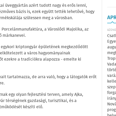
ai üveggyártás azért tudott nagy és erős lenni,
ézműves bázis is, ezek együtt tették lehetővé, hogy
AP
rmékskálája szülessen meg a városban.
i Porcelánmanufaktúra, a Városlődi Majolika, az
AZONOS
gő márkanevei.
Csat
Egye
z egykori kriptongyár épületének megkezdődött
augu
megl
ka elkötelezett a város hagyományainak
Trop
t ezekre a tradíciókra alapozza - emelte ki
Vada
tört
vará
it tartalmazza, de arra való, hogy a látogatók erőt
kell
re.
szep
forg
znak egy olyan fejlesztési terven, amely Ajka,
irán
r térségének gazdasági, turisztikai, és a
Nová
tműködését készíti elő.
prog
hely