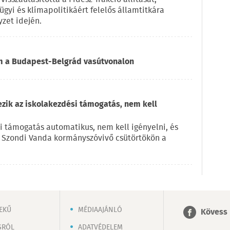
ügyi és klímapolitikáért felelős államtitkára
zet idején.
om a Budapest-Belgrád vasútvonalon
ezik az iskolakezdési támogatás, nem kell
i támogatás automatikus, nem kell igényelni, és
e Szondi Vanda kormányszóvivő csütörtökön a
EKŰ
MÉDIAAJÁNLÓ
Kövess 
SRÓL
ADATVÉDELEM