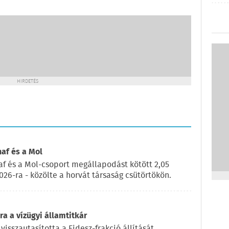
HIRDETÉS
naf és a Mol
af és a Mol-csoport megállapodást kötött 2,05
2026-ra - közölte a horvát társaság csütörtökön.
a a vízügyi államtitkár
visszautasította a Fidesz-frakció állítását,