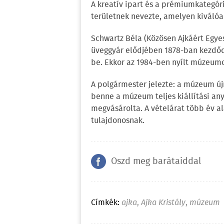
A kreatív ipart és a prémiumkategóri
területnek nevezte, amelyen kiváló
Schwartz Béla (Közösen Ajkáért Egyes
üveggyár elődjében 1878-ban kezdődö
be. Ekkor az 1984-ben nyílt múzeumo
A polgármester jelezte: a múzeum új
benne a múzeum teljes kiállítási an
megvásárolta. A vételárat több év al
tulajdonosnak.
Oszd meg barátaiddal
Címkék:
ajka
,
Ajka Kristály
,
múzeum