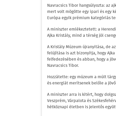
Navracsics Tibor hangsúlyozta: az ajk
mert volt mögötte egy ipari és egy k
Európa egyik prémium kategóriás te
A miniszter emlékeztetett: a Herend
Ajka Kristály, mind a térség jól csen
A Kristály Múzeum újranyitása, de a
felújítása is azt bizonyítja, hogy Aj
felfedezésében és abban, hogy a jövő
Navracsics Tibor.
Hozzátette: egy múzeum a múlt tárgya
és energiát merítsenek belőle a jövő
A miniszter arra is kitért, hogy dolgo
Veszprém, Várpalota és Székesfehérvá
hétköznapi életben is jelentős együt