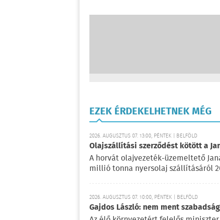
EZEK ÉRDEKELHETNEK MÉG
2026. AUGUSZTUS 07. 13:00, PÉNTEK | BELFÖLD
Olajszállítási szerződést kötött a Ja
A horvát olajvezeték-üzemeltető Jan
millió tonna nyersolaj szállításáról 
2026. AUGUSZTUS 07. 10:00, PÉNTEK | BELFÖLD
Gajdos László: nem ment szabadságr
Az élő környezetért felelős miniszter 