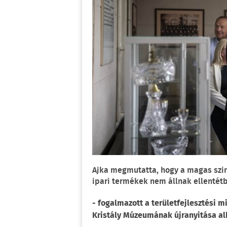
Ajka megmutatta, hogy a magas szin
ipari termékek nem állnak ellenté
- fogalmazott a területfejlesztési 
Kristály Múzeumának újranyitása a