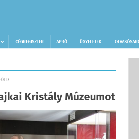
CÉGREGISZTER
APRÓ
ÜGYELETEK
OLVASÓSAR
LFÖLD
 ajkai Kristály Múzeumot