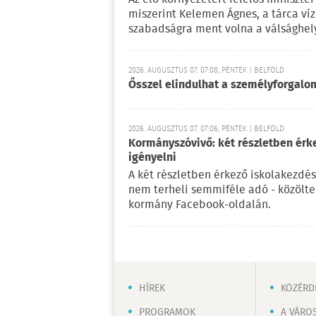
miszerint Kelemen Ágnes, a tárca víz
szabadságra ment volna a válsághely
2026. AUGUSZTUS 07. 07:08, PÉNTEK | BELFÖLD
Ősszel elindulhat a személyforgal
2026. AUGUSZTUS 07. 07:06, PÉNTEK | BELFÖLD
Kormányszóvivő: két részletben érk
igényelni
A két részletben érkező iskolakezdés
nem terheli semmiféle adó - közölt
kormány Facebook-oldalán.
HÍREK
KÖZÉRD
PROGRAMOK
A VÁRO