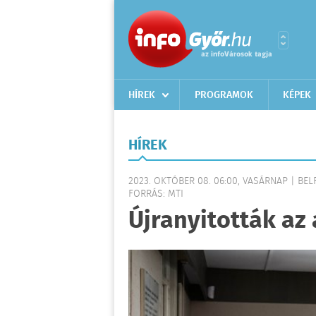
HÍREK
PROGRAMOK
KÉPEK
HÍREK
2023. OKTÓBER 08. 06:00, VASÁRNAP | BE
FORRÁS: MTI
Újranyitották az