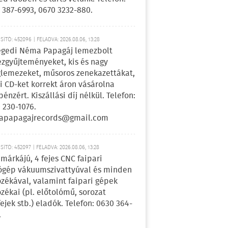
 387-6993, 0670 3232-880.
ÍTÓ: 452096 | FELADVA: 2026.08.06, 13:28
egedi Néma Papagáj lemezbolt
zgyűjteményeket, kis és nagy
lemezeket, műsoros zenekazettákat,
i CD-ket korrekt áron vásárolna
pénzért. Kiszállási díj nélkül. Telefon:
 230-1076.
apapagajrecords@gmail.com
ÍTÓ: 452097 | FELADVA: 2026.08.06, 13:28
márkájú, 4 fejes CNC faipari
gép vákuumszivattyúval és minden
ozékával, valamint faipari gépek
ozékai (pl. előtolómű, sorozat
fejek stb.) eladók. Telefon: 0630 364-
.