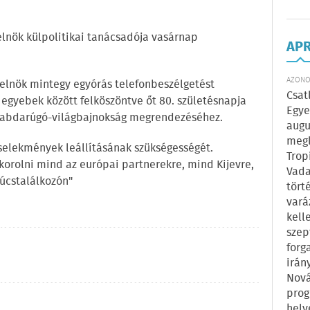
z elnök külpolitikai tanácsadója vasárnap
AP
AZONOS
 elnök mintegy egyórás telefonbeszélgetést
Csat
 egyebek között felköszöntve őt 80. születésnapja
Egye
a labdarúgó-világbajnokság megrendezéséhez.
augu
megl
selekmények leállításának szükségességét.
Trop
akorolni mind az európai partnerekre, mind Kijevre,
Vada
úcstalálkozón"
tört
vará
kell
szep
forg
irán
Nová
prog
hely