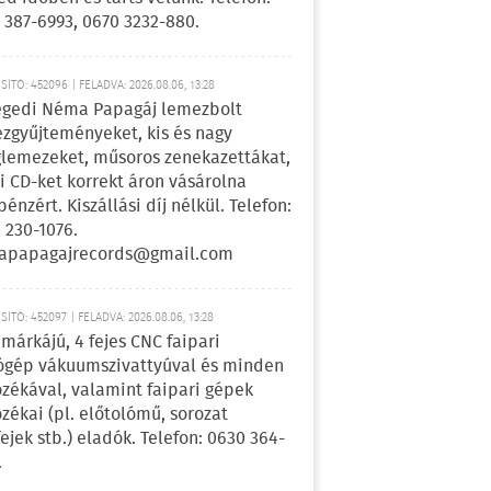
 387-6993, 0670 3232-880.
ÍTÓ: 452096 | FELADVA: 2026.08.06, 13:28
egedi Néma Papagáj lemezbolt
zgyűjteményeket, kis és nagy
lemezeket, műsoros zenekazettákat,
i CD-ket korrekt áron vásárolna
pénzért. Kiszállási díj nélkül. Telefon:
 230-1076.
apapagajrecords@gmail.com
ÍTÓ: 452097 | FELADVA: 2026.08.06, 13:28
márkájú, 4 fejes CNC faipari
gép vákuumszivattyúval és minden
ozékával, valamint faipari gépek
ozékai (pl. előtolómű, sorozat
fejek stb.) eladók. Telefon: 0630 364-
.