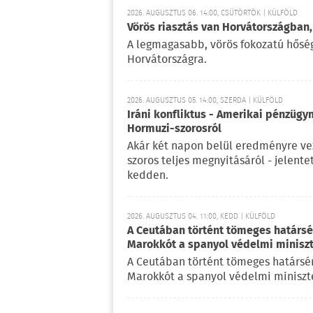
2026. AUGUSZTUS 06. 14:00, CSÜTÖRTÖK | KÜLFÖLD
Vörös riasztás van Horvátországban,
A legmagasabb, vörös fokozatú hőségr
Horvátországra.
2026. AUGUSZTUS 05. 14:00, SZERDA | KÜLFÖLD
Iráni konfliktus - Amerikai pénzügy
Hormuzi-szorosról
Akár két napon belül eredményre vez
szoros teljes megnyitásáról - jelent
kedden.
2026. AUGUSZTUS 04. 11:00, KEDD | KÜLFÖLD
A Ceutában történt tömeges határsért
Marokkót a spanyol védelmi minisz
A Ceutában történt tömeges határsérté
Marokkót a spanyol védelmi miniszte