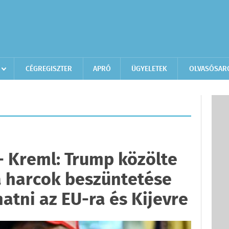
CÉGREGISZTER
APRÓ
ÜGYELETEK
OLVASÓSAR
- Kreml: Trump közölte
a harcok beszüntetése
atni az EU-ra és Kijevre