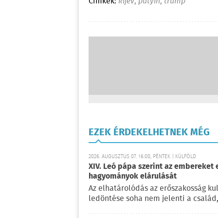
Címkék:
kijev
,
putyin
,
trump
EZEK ÉRDEKELHETNEK MÉG
2026. AUGUSZTUS 07. 16:00, PÉNTEK | KÜLFÖLD
XIV. Leó pápa szerint az embereket 
hagyományok elárulását
Az elhatárolódás az erőszakosság kul
ledöntése soha nem jelenti a család