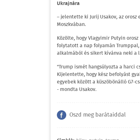
Ukrajnára
– jelentette ki Jurij Usakov, az oros
Moszkvában.
Közölte, hogy Vlagyimir Putyin orosz
folytatott a nap folyamán Trumppal,
alkalmából és sikert kívánva neki 
"Trump ismét hangsúlyozta a harci c
Kijelentette, hogy kész befolyást gy
egyebek között a küszöbönálló G7-cs
- mondta Usakov.
Oszd meg barátaiddal