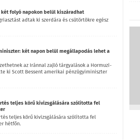
 két folyó napokon belül kiszáradhat
iasztást adtak ki szerdára és csütörtökre egész
miniszter: két napon belül megállapodás lehet a
ethetnek az Iránnal zajló tárgyalások a Hormuzi-
ette ki Scott Bessent amerikai pénzügyiminiszter
és teljes körű kivizsgálására szólította fel
ter
s teljes körű kivizsgálására szólította fel
r hétfőn.