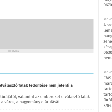
0670
AZONOS
A sz
leme
hang
zene
kész
HIRDETÉS
0630
nem
AZONOS
CMS 
maró
elválasztó falak ledöntése nem jelenti a
tart
tart
túrájától, valamint az embereket elválasztó falak
fúró
, a város, a hagyomány elárulását
7784