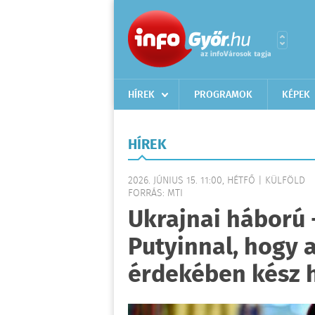
HÍREK
PROGRAMOK
KÉPEK
HÍREK
2026. JÚNIUS 15. 11:00, HÉTFŐ | KÜLFÖLD
FORRÁS: MTI
Ukrajnai háború 
Putyinnal, hogy 
érdekében kész h