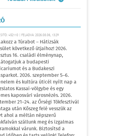
RÓ
ÍTÓ: 452110 | FELADVA: 2026.08.06, 13:29
lakozz a Túrabot – Hátizsák
sület következő útjaihoz! 2026.
sztus 16. családi élménynap,
átogatjuk a budapesti
icariumot és a Budakeszi
sparkot. 2026. szeptember 5–6.
énelem és kultúra úticél nyílt nap a
zslatos Kassai-völgybe és egy
emes kaposvári városnézés. 2026.
tember 21–24. az Őrségi Tökfesztivál
ataga után Kőszeg felé vesszük az
yt ahol a méltán népszerű
kfalván szállunk meg és izgalmas
ramokkal várunk. Biztosítsd a
ed időben és tarts velünk! Telefon: