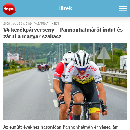
Hírek
2026. MÁJUS 31. 08:24, VASÁRNAP | HELYI
V4 kerékpárverseny – Pannonhalmáról indul és
zárul a magyar szakasz
Az elmúlt évekhez hasonlóan Pannonhalmán ér véget, ám