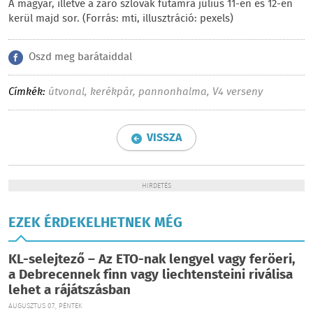
A magyar, illetve a záró szlovák futamra július 11-én és 12-én
kerül majd sor. (Forrás: mti, illusztráció: pexels)
Oszd meg barátaiddal
Címkék:
útvonal
,
kerékpár
,
pannonhalma
,
V4 verseny
VISSZA
HIRDETÉS
EZEK ÉRDEKELHETNEK MÉG
KL-selejtező – Az ETO-nak lengyel vagy feröeri,
a Debrecennek finn vagy liechtensteini riválisa
lehet a rájátszásban
AUGUSZTUS 07., PÉNTEK