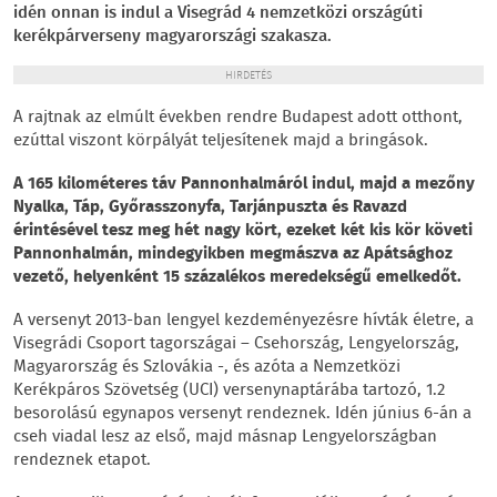
idén onnan is indul a Visegrád 4 nemzetközi országúti
kerékpárverseny magyarországi szakasza.
HIRDETÉS
A rajtnak az elmúlt években rendre Budapest adott otthont,
ezúttal viszont körpályát teljesítenek majd a bringások.
A 165 kilométeres táv Pannonhalmáról indul, majd a mezőny
Nyalka, Táp, Győrasszonyfa, Tarjánpuszta és Ravazd
érintésével tesz meg hét nagy kört, ezeket két kis kör követi
Pannonhalmán, mindegyikben megmászva az Apátsághoz
vezető, helyenként 15 százalékos meredekségű emelkedőt.
A versenyt 2013-ban lengyel kezdeményezésre hívták életre, a
Visegrádi Csoport tagországai – Csehország, Lengyelország,
Magyarország és Szlovákia -, és azóta a Nemzetközi
Kerékpáros Szövetség (UCI) versenynaptárába tartozó, 1.2
besorolású egynapos versenyt rendeznek. Idén június 6-án a
cseh viadal lesz az első, majd másnap Lengyelországban
rendeznek etapot.