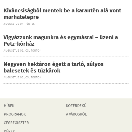
Kíváncsiságból mentek be a karantén alá vont
marhatelepre
AUGUSZTUS 07., PÉNTEK
Vigyázzunk magunkra és egymásra! – üzeni a
Petz-kórház
AUGUSZTUS 06., CSÜTÖRTÖK
Negyven hektáron égett a tarló, súlyos
balesetek és tűzkárok
AUGUSZTUS 06., CSÜTÖRTÖK
HÍREK
KÖZÉRDEKŰ
PROGRAMOK
A VÁROSRÓL
CÉGREGISZTER
KÉPEK