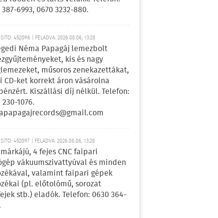
 387-6993, 0670 3232-880.
ÍTÓ: 452096 | FELADVA: 2026.08.06, 13:28
egedi Néma Papagáj lemezbolt
zgyűjteményeket, kis és nagy
lemezeket, műsoros zenekazettákat,
i CD-ket korrekt áron vásárolna
pénzért. Kiszállási díj nélkül. Telefon:
 230-1076.
apapagajrecords@gmail.com
ÍTÓ: 452097 | FELADVA: 2026.08.06, 13:28
márkájú, 4 fejes CNC faipari
gép vákuumszivattyúval és minden
ozékával, valamint faipari gépek
ozékai (pl. előtolómű, sorozat
fejek stb.) eladók. Telefon: 0630 364-
.