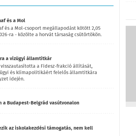
naf és a Mol
af és a Mol-csoport megállapodást kötött 2,05
2026-ra - közölte a horvát társaság csütörtökön.
a a vízügyi államtitkár
visszautasította a Fidesz-frakció állítását,
ügyi és klímapolitikáért felelős államtitkára
zet idején.
om a Budapest-Belgrád vasútvonalon
ezik az iskolakezdési támogatás, nem kell