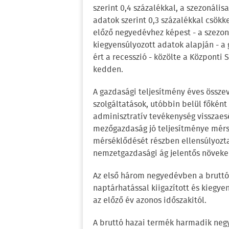
szerint 0,4 százalékkal, a szezonális
adatok szerint 0,3 százalékkal csökk
előző negyedévhez képest - a szezoná
kiegyensúlyozott adatok alapján - a 
ért a recesszió - közölte a Központi 
kedden.
A gazdasági teljesítmény éves össze
szolgáltatások, utóbbin belül főkén
adminisztratív tevékenység visszaes
mezőgazdaság jó teljesítménye mérsé
mérséklődését részben ellensúlyozta
nemzetgazdasági ág jelentős növeke
Az első három negyedévben a bruttó 
naptárhatással kiigazított és kiegye
az előző év azonos időszakitól.
A bruttó hazai termék harmadik negy