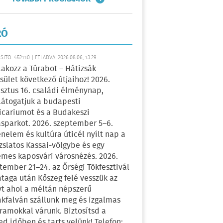
RÓ
ÍTÓ: 452110 | FELADVA: 2026.08.06, 13:29
lakozz a Túrabot – Hátizsák
sület következő útjaihoz! 2026.
sztus 16. családi élménynap,
átogatjuk a budapesti
icariumot és a Budakeszi
sparkot. 2026. szeptember 5–6.
énelem és kultúra úticél nyílt nap a
zslatos Kassai-völgybe és egy
emes kaposvári városnézés. 2026.
tember 21–24. az Őrségi Tökfesztivál
ataga után Kőszeg felé vesszük az
yt ahol a méltán népszerű
kfalván szállunk meg és izgalmas
ramokkal várunk. Biztosítsd a
ed időben és tarts velünk! Telefon: