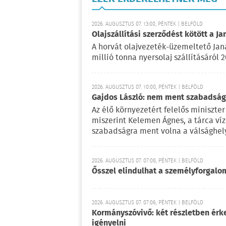
2026. AUGUSZTUS 07. 13:00, PÉNTEK | BELFÖLD
Olajszállítási szerződést kötött a Ja
A horvát olajvezeték-üzemeltető Jan
millió tonna nyersolaj szállításáról 
2026. AUGUSZTUS 07. 10:00, PÉNTEK | BELFÖLD
Gajdos László: nem ment szabadságr
Az élő környezetért felelős miniszter 
miszerint Kelemen Ágnes, a tárca víz
szabadságra ment volna a válsághely
2026. AUGUSZTUS 07. 07:08, PÉNTEK | BELFÖLD
Ősszel elindulhat a személyforgal
2026. AUGUSZTUS 07. 07:06, PÉNTEK | BELFÖLD
Kormányszóvivő: két részletben érk
igényelni