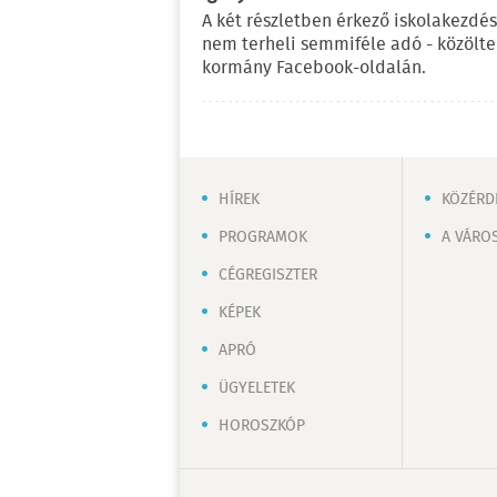
A két részletben érkező iskolakezdés
nem terheli semmiféle adó - közölt
kormány Facebook-oldalán.
HÍREK
KÖZÉRD
PROGRAMOK
A VÁRO
CÉGREGISZTER
KÉPEK
APRÓ
ÜGYELETEK
HOROSZKÓP