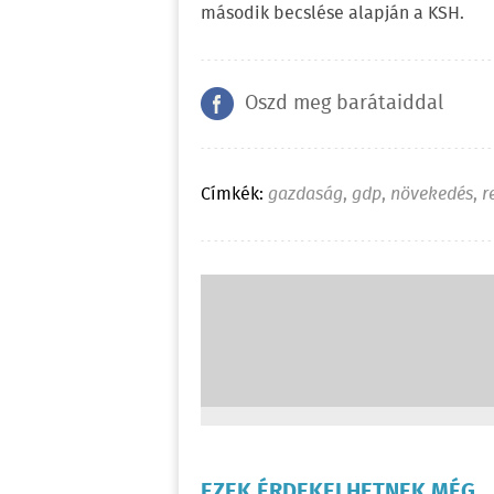
második becslése alapján a KSH.
Oszd meg barátaiddal
Címkék:
gazdaság
,
gdp
,
növekedés
,
r
EZEK ÉRDEKELHETNEK MÉG