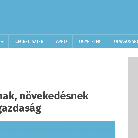
CÉGREGISZTER
APRÓ
ÜGYELETEK
OLVASÓSAR
D
ónak, növekedésnek
 gazdaság