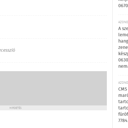
0670
AZONOS
A sz
leme
hang
zene
ecesszió
kész
0630
nem
AZONOS
CMS 
maró
tart
tart
HIRDETÉS
fúró
7784