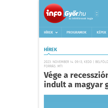
HÍREK
PROGRAMOK
KÉPEK
HÍREK
2023. NOVEMBER 14. 09:13, KEDD | BELFÖL
FORRÁS: MTI
Vége a recesszi
indult a magyar