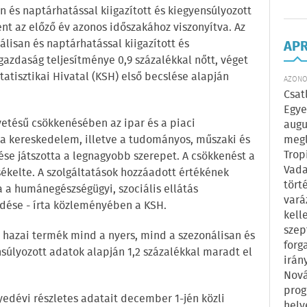
an és naptárhatással kiigazított és kiegyensúlyozott
ent az előző év azonos időszakához viszonyítva. Az
lisan és naptárhatással kiigazított és
AP
gazdaság teljesítménye 0,9 százalékkal nőtt, véget
Statisztikai Hivatal (KSH) első becslése alapján
AZONOS
Csat
Egye
vetésű csökkenésében az ipar és a piaci
augu
megl
t a kereskedelem, illetve a tudományos, műszaki és
Trop
ése játszotta a legnagyobb szerepet. A csökkenést a
Vada
kelte. A szolgáltatások hozzáadott értékének
tört
 a humánegészségügyi, szociális ellátás
vará
dése - írta közleményében a KSH.
kell
szep
hazai termék mind a nyers, mind a szezonálisan és
forg
nsúlyozott adatok alapján 1,2 százalékkal maradt el
irán
Nová
prog
edévi részletes adatait december 1-jén közli
hely