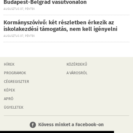
Budapest-Belgrád vasútvonalon
AUGUSZTUS 07., PÉNTEK
Kormányszóvivő: két részletben érkezik az
iskolakezdési támogatás, nem kell igényelni
AUGUSZTUS 07., PÉNTEK
HÍREK
KÖZÉRDEKŰ
PROGRAMOK
A VÁROSRÓL
CÉGREGISZTER
KÉPEK
APRÓ
ÜGYELETEK
Kövess minket a Facebook-on