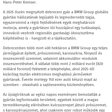
Hans-Peter Kemser.
A 2025 őszén megnyitott debreceni gyár a BMW Group globális
gyártási hálózatának legújabb és legmodernebb tagja,
egyszersmind a régió fejlődésének egyik meghatározó
motorja, amely a gyártáson túl hozzájárul egy tudásalapú,
innováció-vezérelt regionális gazdasági ökoszisztéma
kiépítéséhez is - hangzott el a tájékoztatón.
Debrecenben több mint 400 hektáron a BMW Group egy teljes
járműgyárat épített, présüzemmel, karosszéria, fényező és
összeszerelő üzemmel, valamint akkumulátor-modulok
összeszerelésével. A vállalat több mint 2 milliárd eurót (820
milliárd forintot) fektetett a telephelybe, ahol 2025-től
kizárólag tisztán elektromos meghajtású járműveket
gyártanak. Évente mintegy 150 ezer autó készül majd az
üzemben - olvasható a sajtóesemény közleményében.
Az újságíróknak az egész napos eseményen bemutatták a
gyártás legfontosabb területeit, egyebek között a magas
termelékenység elérésében kulcsszerepet játszó présüzemet,
s karosszériaüzemet, ahol csaknem ezer robot működik egy