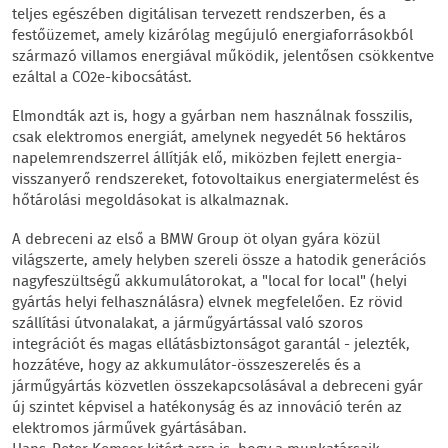
teljes egészében digitálisan tervezett rendszerben, és a
festőüzemet, amely kizárólag megújuló energiaforrásokból
származó villamos energiával működik, jelentősen csökkentve
ezáltal a CO2e-kibocsátást.
Elmondták azt is, hogy a gyárban nem használnak fosszilis,
csak elektromos energiát, amelynek negyedét 56 hektáros
napelemrendszerrel állítják elő, miközben fejlett energia-
visszanyerő rendszereket, fotovoltaikus energiatermelést és
hőtárolási megoldásokat is alkalmaznak.
A debreceni az első a BMW Group öt olyan gyára közül
világszerte, amely helyben szereli össze a hatodik generációs
nagyfeszültségű akkumulátorokat, a "local for local" (helyi
gyártás helyi felhasználásra) elvnek megfelelően. Ez rövid
szállítási útvonalakat, a járműgyártással való szoros
integrációt és magas ellátásbiztonságot garantál - jelezték,
hozzátéve, hogy az akkumulátor-összeszerelés és a
járműgyártás közvetlen összekapcsolásával a debreceni gyár
új szintet képvisel a hatékonyság és az innováció terén az
elektromos járművek gyártásában.