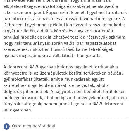
Hans-Peter Kemser kitért arra is, hogy a munkatársaik
elkötelezettsége, elhivatottsága és szakértelme alapvető a
siker szempontjából. Éppen ezért kiemelt figyelmet fordítanak
az emberekre, a képzésre és a hosszú távú partnerségekre. A
Debreceni Egyetemnek például kihelyezett tanszéke működik
a gyár területén, a duális képzés és a gyakorlatorientált
tanulási modellek pedig lehetővé teszik a résztvevők számára,
hogy már tanulmányaik során valós ipari tapasztalatokat
szerezzenek, miközben hosszú távú karrierlehetőségek
nyílnak meg számukra a vállalatnál - hangoztatta.
A debreceni BMW-gyárban különös figyelmet fordítanak a
környezetre is: az üzemépületek közötti területeken például
gyümölcsfákat ültettek, amit a munkatársak együtt
szüretelnek majd le, de jurtákat is elhelyeztek, ahol a
dolgozók pihenhetnek. A nagyobb, nem beépített területeken
méhlegelők vannak, ahol pedig zöld növények nőnek, ott nem
fűnyírók kattognak, hanem juhok legelnek a BMW debreceni
autógyárában.
Oszd meg barátaiddal