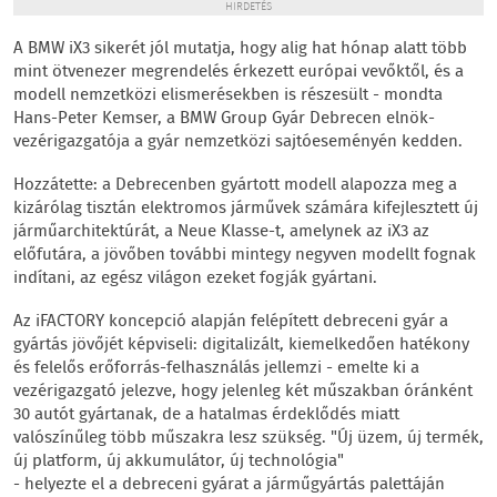
HIRDETÉS
A BMW iX3 sikerét jól mutatja, hogy alig hat hónap alatt több
mint ötvenezer megrendelés érkezett európai vevőktől, és a
modell nemzetközi elismerésekben is részesült - mondta
Hans-Peter Kemser, a BMW Group Gyár Debrecen elnök-
vezérigazgatója a gyár nemzetközi sajtóeseményén kedden.
Hozzátette: a Debrecenben gyártott modell alapozza meg a
kizárólag tisztán elektromos járművek számára kifejlesztett új
járműarchitektúrát, a Neue Klasse-t, amelynek az iX3 az
előfutára, a jövőben további mintegy negyven modellt fognak
indítani, az egész világon ezeket fogják gyártani.
Az iFACTORY koncepció alapján felépített debreceni gyár a
gyártás jövőjét képviseli: digitalizált, kiemelkedően hatékony
és felelős erőforrás-felhasználás jellemzi - emelte ki a
vezérigazgató jelezve, hogy jelenleg két műszakban óránként
30 autót gyártanak, de a hatalmas érdeklődés miatt
valószínűleg több műszakra lesz szükség. "Új üzem, új termék,
új platform, új akkumulátor, új technológia"
- helyezte el a debreceni gyárat a járműgyártás palettáján