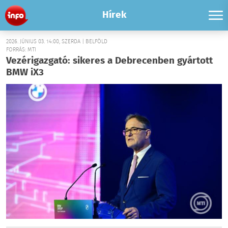
Hírek
2026. JÚNIUS 03. 14:00, SZERDA | BELFÖLD
FORRÁS: MTI
Vezérigazgató: sikeres a Debrecenben gyártott
BMW iX3