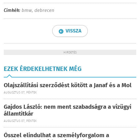
Címkék:
bmw
,
debrecen
VISSZA
HIRDETÉS
EZEK ÉRDEKELHETNEK MÉG
Olajszállítási szerződést kötött a Janaf és a Mol
AUGUSZTUS 07., PÉNTEK
Gajdos László: nem ment szabadságra a vízügyi
államtitkár
AUGUSZTUS 07., PÉNTEK
Ősszel elindulhat a személyforgalom a