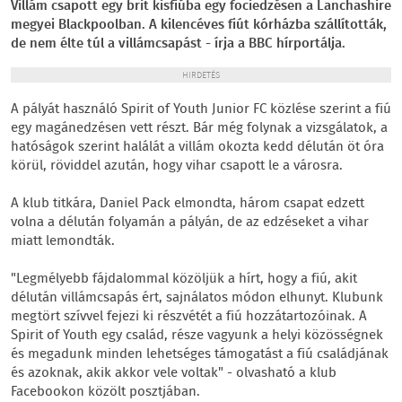
Villám csapott egy brit kisfiúba egy fociedzésen a Lanchashire
megyei Blackpoolban. A kilencéves fiút kórházba szállították,
de nem élte túl a villámcsapást - írja a BBC hírportálja.
HIRDETÉS
A pályát használó Spirit of Youth Junior FC közlése szerint a fiú
egy magánedzésen vett részt. Bár még folynak a vizsgálatok, a
hatóságok szerint halálát a villám okozta kedd délután öt óra
körül, röviddel azután, hogy vihar csapott le a városra.
A klub titkára, Daniel Pack elmondta, három csapat edzett
volna a délután folyamán a pályán, de az edzéseket a vihar
miatt lemondták.
"Legmélyebb fájdalommal közöljük a hírt, hogy a fiú, akit
délután villámcsapás ért, sajnálatos módon elhunyt. Klubunk
megtört szívvel fejezi ki részvétét a fiú hozzátartozóinak. A
Spirit of Youth egy család, része vagyunk a helyi közösségnek
és megadunk minden lehetséges támogatást a fiú családjának
és azoknak, akik akkor vele voltak" - olvasható a klub
Facebookon közölt posztjában.