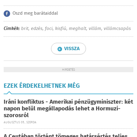
Oszd meg barátaiddal
Címkék:
brit
,
edzés
,
foci
,
kisfiú
,
meghalt
,
villám
,
villámcsapás
VISSZA
HIRDETÉS
EZEK ÉRDEKELHETNEK MÉG
Iráni konfliktus - Amerikai pénzügyminiszter: két
napon belül megállapodás lehet a Hormuzi-
szorosról
AUGUSZTUS 05., SZERDA
A Ceutában történt tömeges határsértés teljes