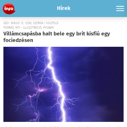
Hírek
2021. MÁJUS 12. 13:00, SZERDA | KÜLFÖLD
FORRÁS: MTI - ILLUSZTRÁCIÓ: PIXABAY
Villámcsapásba halt bele egy brit kisfiú egy
fociedzésen