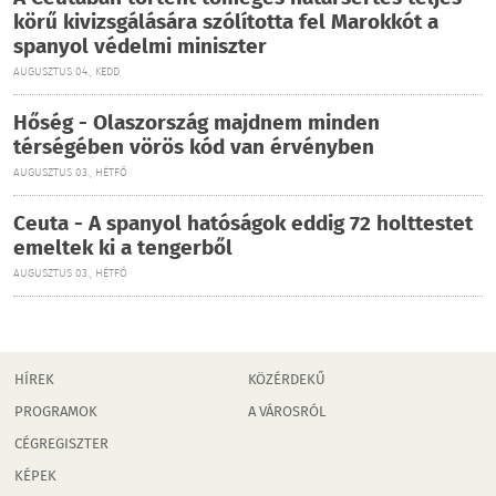
körű kivizsgálására szólította fel Marokkót a
spanyol védelmi miniszter
AUGUSZTUS 04., KEDD
Hőség - Olaszország majdnem minden
térségében vörös kód van érvényben
AUGUSZTUS 03., HÉTFŐ
Ceuta - A spanyol hatóságok eddig 72 holttestet
emeltek ki a tengerből
AUGUSZTUS 03., HÉTFŐ
HÍREK
KÖZÉRDEKŰ
PROGRAMOK
A VÁROSRÓL
CÉGREGISZTER
KÉPEK