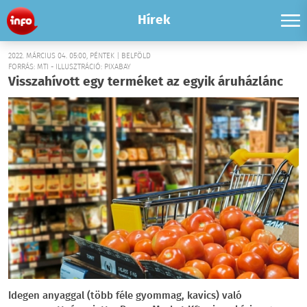
Hírek
2022. MÁRCIUS 04. 05:00, PÉNTEK | BELFÖLD
FORRÁS: MTI - ILLUSZTRÁCIÓ: PIXABAY
Visszahívott egy terméket az egyik áruházlánc
Idegen anyaggal (több féle gyommag, kavics) való