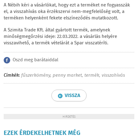
A Nébih kéri a vásárlókat, hogy ezt a terméket ne fogyasszák
el, a visszahívás oka érzékszervi nem-megfelelőség volt, a
terméken helyenként fekete elszíneződés mutatkozott.
A Szimita Trade Kft. által gyártott termék, amelynek
minőségmegőrzési ideje: 22.03.2022. a vásárlás helyére
visszavihető, a termék vételárát a Spar visszatéríti.
Oszd meg barátaiddal
Címkék:
fűszerkömény
,
penny market
,
termék
,
visszahívás
VISSZA
HIRDETÉS
EZEK ÉRDEKELHETNEK MÉG