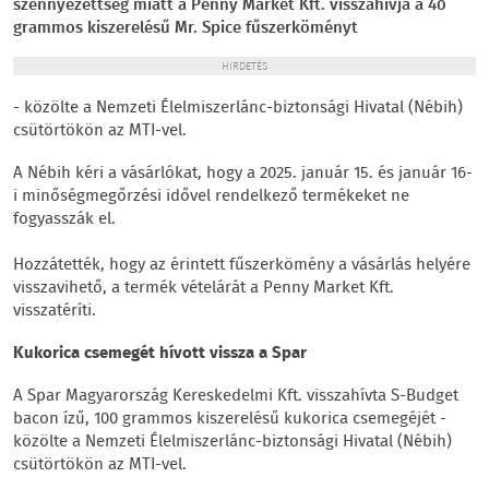
szennyezettség miatt a Penny Market Kft. visszahívja a 40
grammos kiszerelésű Mr. Spice fűszerköményt
HIRDETÉS
- közölte a Nemzeti Élelmiszerlánc-biztonsági Hivatal (Nébih)
csütörtökön az MTI-vel.
A Nébih kéri a vásárlókat, hogy a 2025. január 15. és január 16-
i minőségmegőrzési idővel rendelkező termékeket ne
fogyasszák el.
Hozzátették, hogy az érintett fűszerkömény a vásárlás helyére
visszavihető, a termék vételárát a Penny Market Kft.
visszatéríti.
Kukorica csemegét hívott vissza a Spar
A Spar Magyarország Kereskedelmi Kft. visszahívta S-Budget
bacon ízű, 100 grammos kiszerelésű kukorica csemegéjét -
közölte a Nemzeti Élelmiszerlánc-biztonsági Hivatal (Nébih)
csütörtökön az MTI-vel.