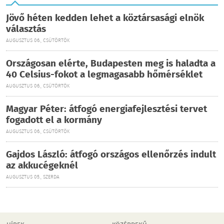
Jövő héten kedden lehet a köztársasági elnök
választás
AUGUSZTUS 06., CSÜTÖRTÖK
Országosan elérte, Budapesten meg is haladta a
40 Celsius-fokot a legmagasabb hőmérséklet
AUGUSZTUS 06., CSÜTÖRTÖK
Magyar Péter: átfogó energiafejlesztési tervet
fogadott el a kormány
AUGUSZTUS 06., CSÜTÖRTÖK
Gajdos László: átfogó országos ellenőrzés indult
az akkucégeknél
AUGUSZTUS 05., SZERDA