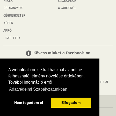
HÍREK
KÖZÉRDEKŰ
PROGRAMOK
A VÁROSRÓL
CÉGREGISZTER
KÉPEK
APRÓ
ÜGYELETEK
Kövess minket a Facebook-on
A weboldal cookie-kat használ az online
felhasználói élmény növelése érdekében.
Tudj meg többet városodról! Hírek, programok, képek, napi
További információ erről
menü, cégek…. és minden, ami Győr
Adatvédelmi Szabályzatunkban
MÉDIAAJÁNLÓ
ADATVÉDELEM
IMPRESSZUM
RÓLUNK
ÁSZF
Nem fogadom el
Elfogadom
Copyright InfoVárosok. Minden jog fenntartva. | Web design & arculat by
Voov