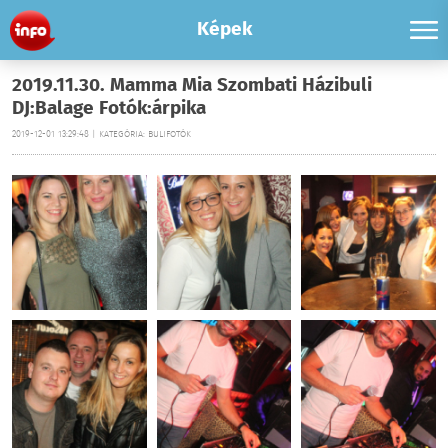
Képek
2019.11.30. Mamma Mia Szombati Házibuli
DJ:Balage Fotók:árpika
2019-12-01 13:29:48 | KATEGÓRIA: BULIFOTÓK