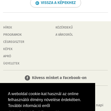
VISSZA A KÉPEKHEZ
HÍREK
KÖZÉRDEKŰ
PROGRAMOK
A VÁROSRÓL
CÉGREGISZTER
KÉPEK
APRÓ
ÜGYELETEK
Kövess minket a Facebook-on
A weboldal cookie-kat használ az online
felhasználói élmény növelése érdekében.
Tudj meg többet városodról! Hírek, programok, képek, napi
További információ erről
menü, cégek…. és minden, ami Győr