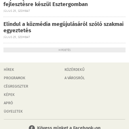
fejlesztésre készül Esztergomban
JÚLIUS 25., SZOMBAT
Elindul a közmédia megújulásáról szóló szakmai
egyeztetés
JÚLIUS 25., SZOMBAT
HIRDETÉS
HÍREK
KÖZÉRDEKŰ
PROGRAMOK
A VÁROSRÓL
CÉGREGISZTER
KÉPEK
APRÓ
ÜGYELETEK
Kövess minket a Facebook-on