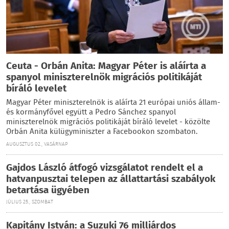
Ceuta - Orbán Anita: Magyar Péter is aláírta a
spanyol miniszterelnök migrációs politikáját
bíráló levelet
Magyar Péter miniszterelnök is aláírta 21 európai uniós állam-
és kormányfővel együtt a Pedro Sánchez spanyol
miniszterelnök migrációs politikáját bíráló levelet - közölte
Orbán Anita külügyminiszter a Facebookon szombaton.
AUGUSZTUS 02., VASÁRNAP
Gajdos László átfogó vizsgálatot rendelt el a
hatvanpusztai telepen az állattartási szabályok
betartása ügyében
JÚLIUS 25., SZOMBAT
Kapitány István: a Suzuki 76 milliárdos