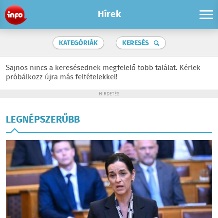
Hírek
KATEGÓRIÁK
KERESÉS
Sajnos nincs a keresésednek megfelelő több találat. Kérlek
próbálkozz újra más feltételekkel!
HIRDETÉS
LEGNÉPSZERŰBB